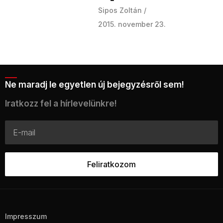
Sipos Zoltán
2015. november 23.
Ne maradj le egyetlen új bejegyzésről sem!
Iratkozz fel a hírlevelünkre!
Impresszum