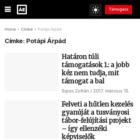
Támogass
Home
Címke
Potápi Árpád
Címke:
Potápi Árpád
Határon túli
támogatások 1.: a jobb
kéz nem tudja, mit
támogat a bal
Sipos Zoltán
2017. március 15.
Felveti a hűtlen kezelés
gyanúját a tusványosi
tábor-felújítási projekt
– így ellenzéki
képviselők