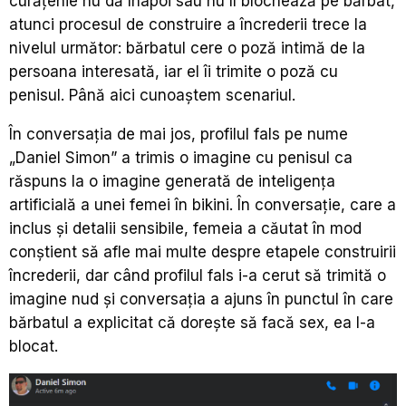
curățenie nu dă înapoi sau nu îl blochează pe bărbat,
atunci procesul de construire a încrederii trece la
nivelul următor: bărbatul cere o poză intimă de la
persoana interesată, iar el îi trimite o poză cu
penisul. Până aici cunoaștem scenariul.
În conversația de mai jos, profilul fals pe nume
„Daniel Simon” a trimis o imagine cu penisul ca
răspuns la o imagine generată de inteligența
artificială a unei femei în bikini. În conversație, care a
inclus și detalii sensibile, femeia a căutat în mod
conștient să afle mai multe despre etapele construirii
încrederii, dar când profilul fals i-a cerut să trimită o
imagine nud și conversația a ajuns în punctul în care
bărbatul a explicitat că dorește să facă sex, ea l-a
blocat.