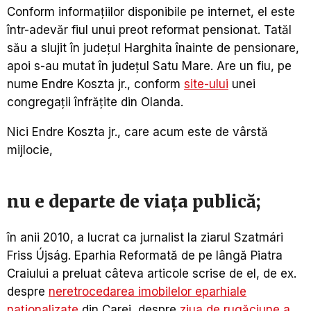
Conform informațiilor disponibile pe internet, el este
într-adevăr fiul unui preot reformat pensionat. Tatăl
său a slujit în județul Harghita înainte de pensionare,
apoi s-au mutat în județul Satu Mare. Are un fiu, pe
nume Endre Koszta jr., conform
site-ului
unei
congregații înfrățite din Olanda.
Nici Endre Koszta jr., care acum este de vârstă
mijlocie,
nu e departe de viața publică;
în anii 2010, a lucrat ca jurnalist la ziarul Szatmári
Friss Újság. Eparhia Reformată de pe lângă Piatra
Craiului a preluat câteva articole scrise de el, de ex.
despre
neretrocedarea imobilelor eparhiale
naționalizate
din Carei, despre
ziua de rugăciune a