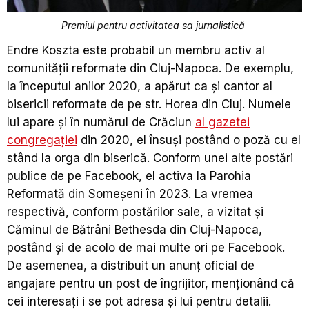
Premiul pentru activitatea sa jurnalistică
Endre Koszta este probabil un membru activ al
comunității reformate din Cluj-Napoca. De exemplu,
la începutul anilor 2020, a apărut ca și cantor al
bisericii reformate de pe str. Horea din Cluj. Numele
lui apare și în numărul de Crăciun
al gazetei
congregației
din 2020, el însuși postând o poză cu el
stând la orga din biserică. Conform unei alte postări
publice de pe Facebook, el activa la Parohia
Reformată din Someșeni în 2023. La vremea
respectivă, conform postărilor sale, a vizitat și
Căminul de Bătrâni Bethesda din Cluj-Napoca,
postând și de acolo de mai multe ori pe Facebook.
De asemenea, a distribuit un anunț oficial de
angajare pentru un post de îngrijitor, menționând că
cei interesați i se pot adresa și lui pentru detalii.