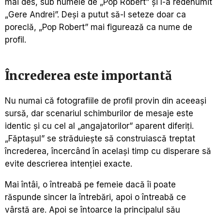
mai des, sub numele de „Pop Robert” și l-a redenumit
„Gere Andrei”. Deși a putut să-l seteze doar ca
poreclă, „Pop Robert” mai figurează ca nume de
profil.
Încrederea este importantă
Nu numai că fotografiile de profil provin din aceeași
sursă, dar scenariul schimburilor de mesaje este
identic și cu cel al „angajatorilor” aparent diferiți.
„Făptașul” se străduiește să construiască treptat
încrederea, încercând în același timp cu disperare să
evite descrierea intenției exacte.
Mai întâi, o întreabă pe femeie dacă îi poate
răspunde sincer la întrebări, apoi o întreabă ce
vârstă are. Apoi se întoarce la principalul său