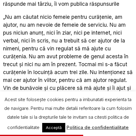
răspunde mai târziu, îi vom publica răspunsurile
„Nu am căutat nicio femeie pentru curățenie, am
ajutor, nu am nevoie de femeie de serviciu. Nu am
pus niciun anunț, nici în ziar, nici pe internet, nici
verbal, nici în scris, nu a trebuit să cer ajutor de la
nimeni, pentru că vin regulat să mă ajute cu
curățenia. Nu am avut probleme de genul acesta în
trecut și nici nu am în prezent. Tocmai mi s-a făcut
curățenie în locuință acum trei zile. Nu intenționez să
mai cer ajutor în viitor, pentru că am ajutor regulat.
Vin de bunăvoie și cu plăcere să mă ajute și îi ajut și
pe alții dacă pot. Este o colaborare, îi ajut și pe alții
Acest site foloseşte cookies pentru a imbunatati experienta ta
cu ce pot, iar ei mă ajută pentru că știu că mâna
de navigare. Pentru mai multe detalii referitoare la cum folosim
unui bărbat nu este ca mâna unei femei, așa că vin
datele tale si la drepturile tale te invitam sa citesti politica de
să mă ajute când am nevoie de curățenie. Atât.”
–
ne-a spus el chiar de la început, când l-am
confidentialitate
Politica de confidentialitate
Acceptă
confruntat cu faptul că am scris un articol despre