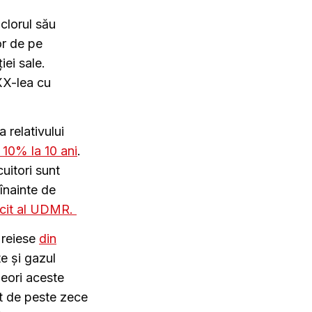
lclorul său
or de pe
iei sale.
 XX-lea cu
a relativului
 10% la 10 ani
.
uitori sunt
înainte de
acit al UDMR.
, reiese
din
e și gazul
neori aceste
t de peste zece