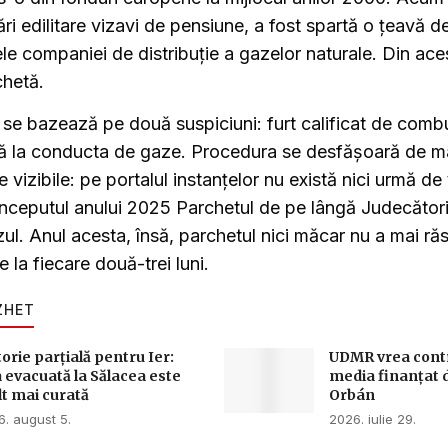
ări edilitare vizavi de pensiune, a fost spartă o țeavă 
rele companiei de distribuție a gazelor naturale. Din aces
chetă.
se bazează pe două suspiciuni: furt calificat de combus
lă la conducta de gaze. Procedura se desfășoară de mai
e vizibile: pe portalul instanțelor nu există nici urmă de 
 începutul anului 2025 Parchetul de pe lângă Judecător
ul. Anul acesta, însă, parchetul nici măcar nu a mai ră
se la fiecare două-trei luni.
ZHET
torie parțială pentru Ier:
UDMR vrea contro
 evacuată la Sălacea este
media finanțat 
t mai curată
Orbán
. august 5.
2026. iulie 29.