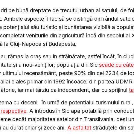
dri pe bună dreptate de trecutul urban al satului, de fo
. Ambele aspecte îl fac să se distingă din rândul satel
 potențialul său turistic și bunăstarea vizibilă a populaț
 completat veniturile din agricultură încă din secolul al
ă la Cluj-Napoca și Budapesta.
au rămas la oraș sau în străinătate, astfel încât, în ciud
itate și a nou-veniților, populația din Sic
scade cu câte
 ultimului recensământ, peste 90% din cei 2234 de loc
Sallai e ales primar din 1992 încoace: din partea UDMR 
ătorie, iar mai târziu ca independent, dar cu sprijinul
t
seama cu decenii în urmă de potențialul turismului rural
 respective
. A introdus în Sic apa potabilă prin conduct
eme decât majoritatea satelor din Transilvania, deși u
ăți au durat chiar și zece ani.
A asfaltat
străduțele din sa