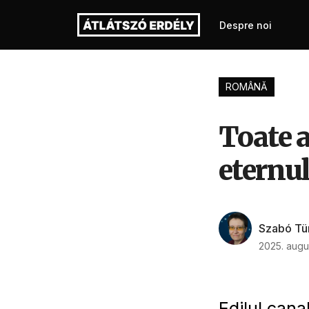
Despre noi
ROMÂNĂ
Toate a
eternul
Szabó Tü
2025. augu
Edilul cana