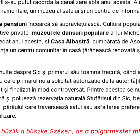
rii s-au putut racorda la canalizare abia anul acesta. A în
amentale, un muzeu al satului și un centru de informar
e pensiuni
încearcă să supraviețuiască. Cultura popula
ative private:
muzeul de dansuri populare
al lui Miche
dat anul acesta, și
Casa Albastră
, cumpărată de Asoc
iința un centru comunitar în casă țărănească renovată și,
i.
multe despre Sic și primarul său toamna trecută, când 
u care primarul nu a solicitat autorizație de la autorită
 și finalizat în mod controversat. Printre acestea se n
ă și poluează rezervația naturală Stufărișul din Sic, b
i pârâului care traversează satul sau asfaltarea prefer
lizare.
 bűzlik a büszke Széken, de a polgármester m