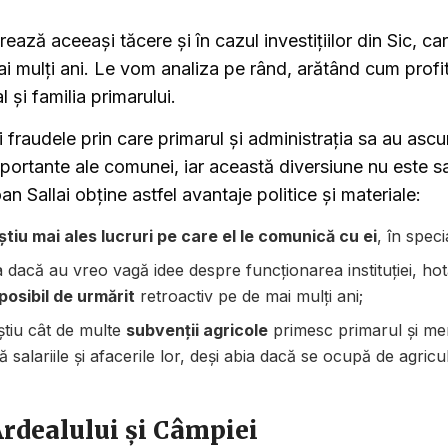
rează aceeași tăcere și în cazul investițiilor din Sic, ca
i mulți ani. Le vom analiza pe rând, arătând cum profi
l și familia primarului.
fraudele prin care primarul și administrația sa au ascu
ortante ale comunei, iar această diversiune nu este s
oan Sallai obține astfel avantaje politice și materiale:
știu mai ales lucruri pe care el le comunică cu ei
, în spec
abia dacă au vreo vagă idee despre funcționarea instituției, hot
posibil de urmărit
retroactiv pe de mai mulți ani;
 știu cât de multe
subvenții agricole
primesc primarul și mem
ă salariile și afacerile lor, deși abia dacă se ocupă de agricu
rdealului și Câmpiei