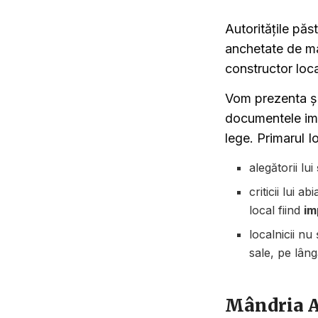
Autoritățile păst
anchetate de ma
constructor loca
Vom prezenta și 
documentele imp
lege. Primarul I
alegătorii lui
criticii lui 
local fiind
im
localnicii nu
sale, pe lâng
Mândria A