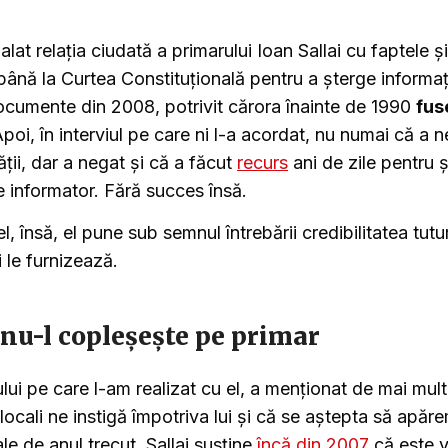
at relația ciudată a primarului Ioan Sallai cu faptele ș
până la Curtea Constituțională pentru a șterge informați
ocumente din 2008, potrivit cărora înainte de 1990
fus
poi, în interviul pe care ni l-a acordat, nu numai că a 
ății, dar a negat și că a făcut
recurs
ani de zile pentru 
e informator. Fără succes însă.
, însă, el pune sub semnul întrebării credibilitatea tutur
i le furnizează.
nu-l copleșește pe primar
iului pe care l-am realizat cu el, a menționat de mai multe
i locali ne instigă împotriva lui și că se aștepta să apăr
ale de anul trecut. Sallai susține
încă din 2007
că este v