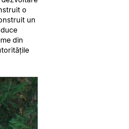
nstruit o
onstruit un
roduce
leme din
oritățile