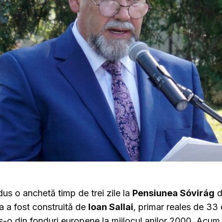
ndus o anchetă timp de trei zile la
Pensiunea Sóvirág
di
 a fost construită de
Ioan Sallai
, primar reales de 33 de
ns-o din fonduri europene la mijlocul anilor 2000. Acum t