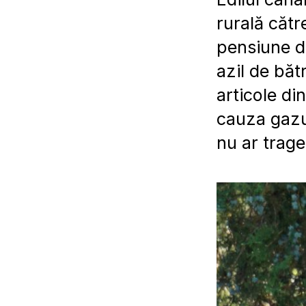
rurală cătr
pensiune di
azil de băt
articole di
cauza gazul
nu ar trage