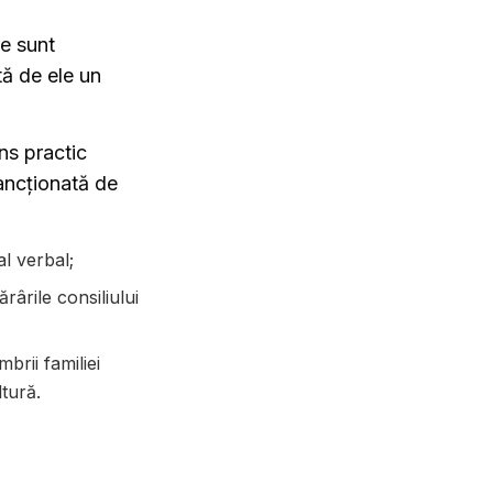
re sunt
tă de ele un
ns practic
ancționată de
ial verbal;
ărârile consiliului
brii familiei
ltură.