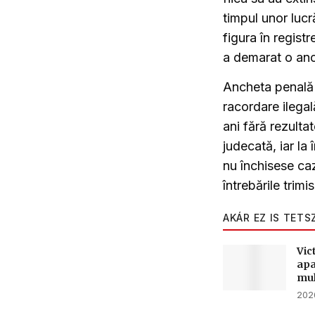
timpul unor lucr
figura în regist
a demarat o an
Ancheta penală 
racordare ilega
ani fără rezultat
judecată, iar la
nu închisese caz
întrebările trimi
AKÁR EZ IS TETS
Vic
apa
mul
2026