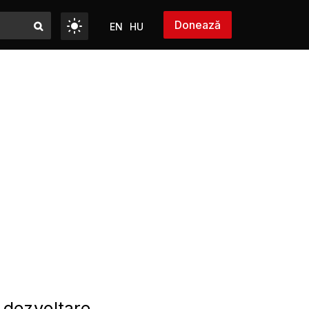
Donează
EN
HU
e dezvoltare