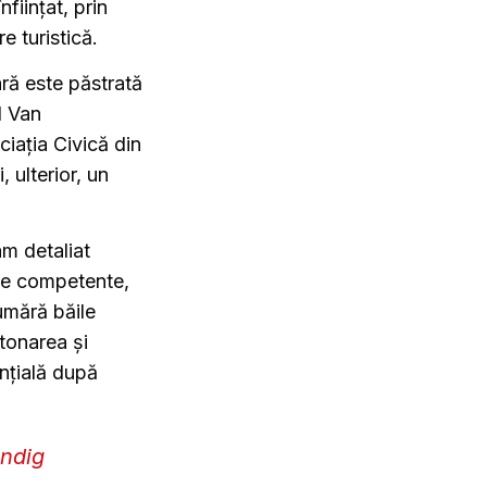
ființat, prin
e turistică.
ră este păstrată
l Van
iația Civică din
 ulterior, un
am detaliat
țile competente,
umără băile
etonarea și
ențială după
indig