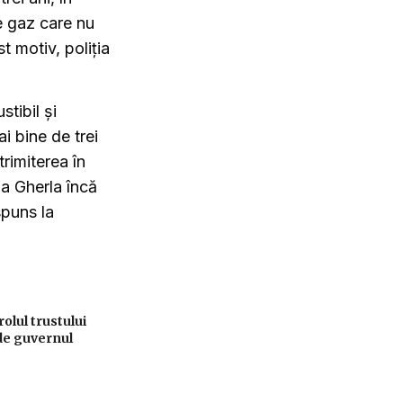
de gaz care nu
t motiv, poliția
tibil și
 bine de trei
trimiterea în
ia Gherla încă
spuns la
lul trustului
de guvernul