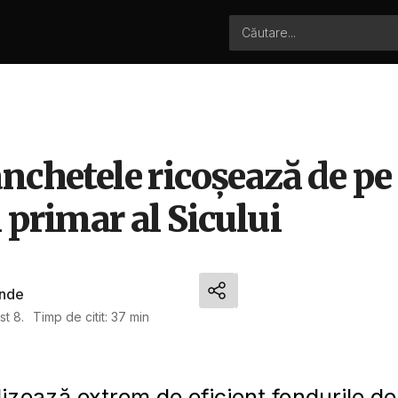
nchetele ricoșează de pe
 primar al Sicului
nde
st 8.
Timp de citit: 37 min
lizează extrem de eficient fondurile d