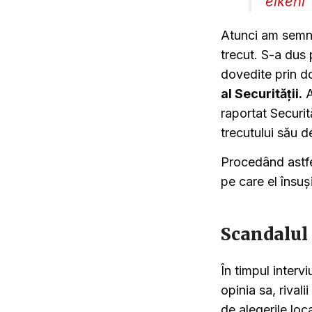
elkeni
Atunci am semnal
trecut. S-a dus 
dovedite prin d
al Securității.
A
raportat Securit
trecutului său d
Procedând astfel
pe care el însuș
Scandalul 
În timpul interv
opinia sa, rivali
de alegerile loc