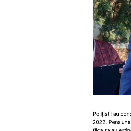
Polițiștii au co
2022. Pensiunea
fiica sa au exti