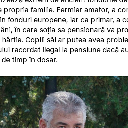
e propria familie. Fermier amator, a co
n fonduri europene, iar ca primar, a c
râni, în care soția sa pensionară va p
n hârtie. Copiii săi ar putea avea prob
ui racordat ilegal la pensiune dacă aut
 de timp în dosar.