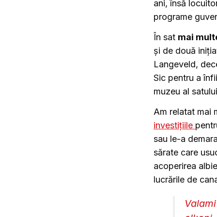
ani, însă locuito
programe guvern
În sat
mai mult
și de două iniți
Langeveld, dece
Sic pentru a înf
muzeu al satulu
Am relatat mai 
investițiile
pentr
sau le-a demarat
sărate care usuc
acoperirea albie
lucrările de cana
Valami