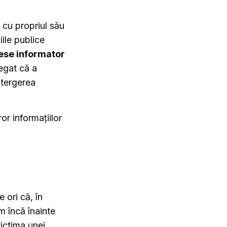
i cu propriul său
ile publice
ese informator
negat că a
ștergerea
or informațiilor
 ori că, în
em încă înainte
ictima unei