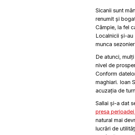
Sicanii sunt mân
renumit și bogat
Câmpie, la fel ca
Localnicii și-au
munca sezonier
De atunci, mulți 
nivel de prosper
Conform datelor
maghiari. Ioan 
acuzația de turn
Sallai și-a dat 
presa perioadei
natural mai devr
lucrări de utilit