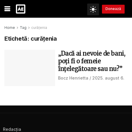
Donează
Home
Tag
curățenia
Etichetă:
curățenia
„Dacă ai nevoie de bani,
poți fi o femeie
înțelegătoare sau nu?”
Bocz Henrietta
2025. august 6.
Redacţia