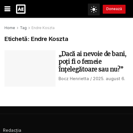
Donează
Home
Tag
Endre Koszta
Etichetă:
Endre Koszta
„Dacă ai nevoie de bani,
poți fi o femeie
înțelegătoare sau nu?”
Bocz Henrietta
2025. august 6.
Redacţia