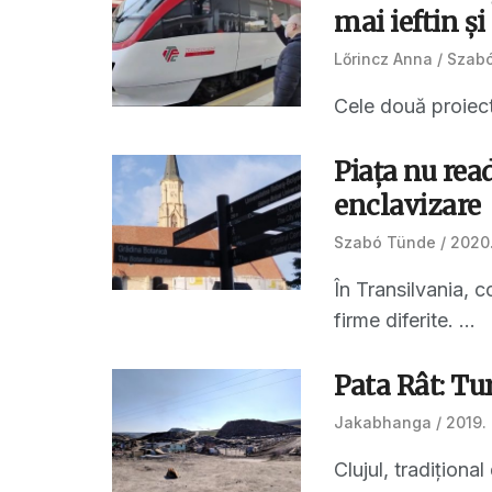
mai ieftin ș
Lőrincz Anna
Szab
Cele două proiect
Piața nu rea
enclavizare
Szabó Tünde
2020.
În Transilvania, c
firme diferite. ...
Pata Rât: Tu
Jakabhanga
2019.
Clujul, tradițion