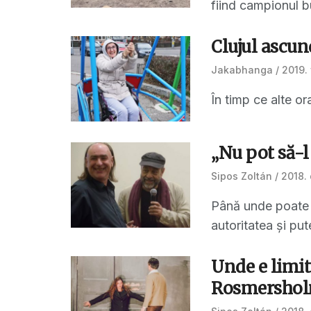
fiind campionul bu
Clujul ascun
Jakabhanga
2019. 
În timp ce alte or
„Nu pot să-
Sipos Zoltán
2018.
Până unde poate a
autoritatea și put
Unde e limit
Rosmershol