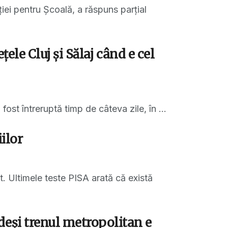
ei pentru Școală, a răspuns parțial
țele Cluj și Sălaj când e cel
fost întreruptă timp de câteva zile, în ...
iilor
. Ultimele teste PISA arată că există
deși trenul metropolitan e