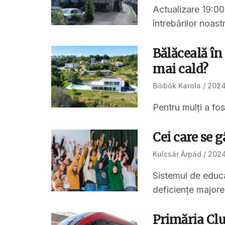
Actualizare 19:00
întrebărilor noast
Bălăceală în 
mai cald?
Bilibók Karola
2024
Pentru mulți a fos
Cei care se g
Kulcsár Árpád
2024
Sistemul de educa
deficiențe majore 
Primăria Clu