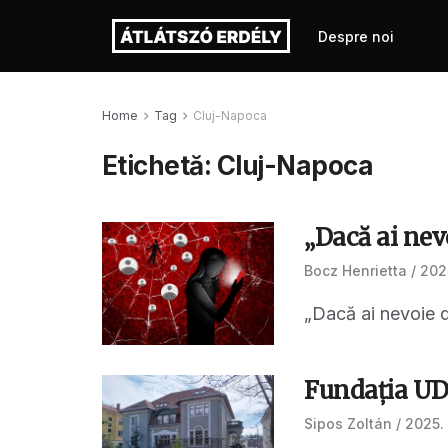
Despre noi
Home
Tag
Cluj-Napoca
Etichetă:
Cluj-Napoca
„Dacă ai nevo
Bocz Henrietta
202
„Dacă ai nevoie de
Fundația UD
Sipos Zoltán
2025. 