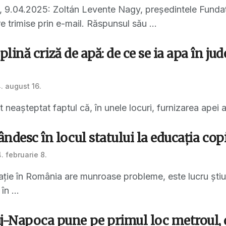
, 9.04.2025: Zoltán Levente Nagy, președintele Fundați
re trimise prin e-mail. Răspunsul său ...
plină criză de apă: de ce se ia apa în jude
. august 16.
t neașteptat faptul că, în unele locuri, furnizarea apei a 
ândesc în locul statului la educația cop
. februarie 8.
ție în România are munroase probleme, este lucru știut
în ...
j-Napoca pune pe primul loc metroul, 