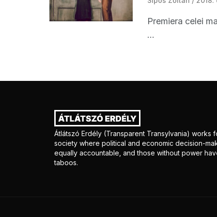
Sipos Zoltán
2018.
Premiera celei mai
...
Átlátszó Erdély (Transparent Transylvania) works fo
society where political and economic decision-mak
equally accountable, and those without power have
taboos.