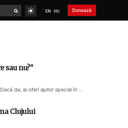
Donează
EN
HU
re sau nu?”
acă da, ai oferi ajutor special în ...
a Clujului