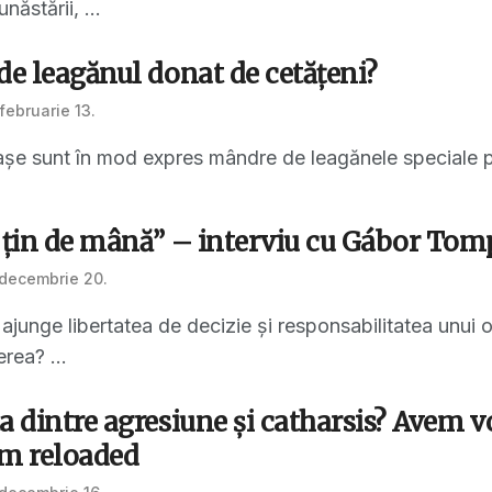
năstării, ...
de leagănul donat de cetățeni?
februarie 13.
așe sunt în mod expres mândre de leagănele speciale pentr
l țin de mână” – interviu cu Gábor To
 decembrie 20.
junge libertatea de decizie și responsabilitatea unui 
erea? ...
a dintre agresiune și catharsis? Avem v
m reloaded