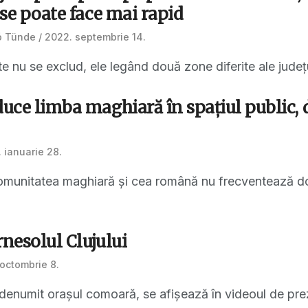
i se poate face mai rapid
ó Tünde
2022. septembrie 14.
e nu se exclud, ele legând două zone diferite ale județu
duce limba maghiară în spațiul public, 
 ianuarie 28.
omunitatea maghiară și cea română nu frecventează doar ș
rnesolul Clujului
 octombrie 8.
al denumit orașul comoară, se afișează în videoul de pre