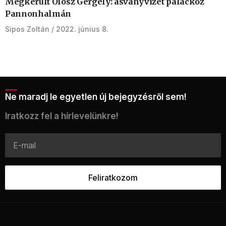
Megkerült Olosz Gergely: ásványvizet palackoz
Pannonhalmán
Sipos Zoltán
2022. június 8.
Ne maradj le egyetlen új bejegyzésről sem!
Iratkozz fel a hírlevelünkre!