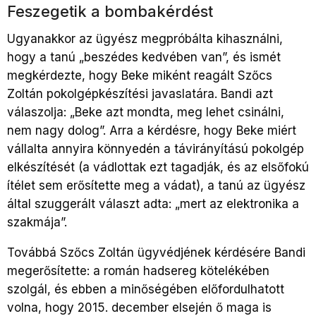
Feszegetik a bombakérdést
Ugyanakkor az ügyész megpróbálta kihasználni,
hogy a tanú „beszédes kedvében van”, és ismét
megkérdezte, hogy Beke miként reagált Szőcs
Zoltán pokolgépkészítési javaslatára. Bandi azt
válaszolja: „Beke azt mondta, meg lehet csinálni,
nem nagy dolog”. Arra a kérdésre, hogy Beke miért
vállalta annyira könnyedén a távirányítású pokolgép
elkészítését (a vádlottak ezt tagadják, és az elsőfokú
ítélet sem erősítette meg a vádat), a tanú az ügyész
által szuggerált választ adta: „mert az elektronika a
szakmája”.
Továbbá Szőcs Zoltán ügyvédjének kérdésére Bandi
megerősítette: a román hadsereg kötelékében
szolgál, és ebben a minőségében előfordulhatott
volna, hogy 2015. december elsején ő maga is