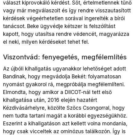
választ kiprovokáló kérdést. Sőt, értelmetlennek tűnő
vagy már megválaszolt és így rendre visszautasított
kérdések végeérhetetlen sorával ingerelték a bírói
tanácsot. Beke ügyvédje kétszer is felszólítást
kapott, hogy utasítsa rendre védencét, magyarázza
el neki, milyen kérdéseket tehet fel.
Viszontvád: fenyegetés, megfélemlítés
Az újbóli kihallgatás ugyanakkor lehetőséget adott
Bandinak, hogy megvádolja Bekét: folyamatosan
nyomást gyakorol rá, megpróbálja megfélemlíteni.
Elmondta, hogy amikor a DIICOT-nál tett első
kihallgatása után, 2016 elején hazatért
Kézdivásárhelyre, közölte Szőcs Csongorral, hogy
nem tudta tartani magát a korábbi egyezségükhöz.
Eszerint a kihallgatáson azt kellett volna mondania,
hogy csak vicceltek az ominózus találkozón. Így is