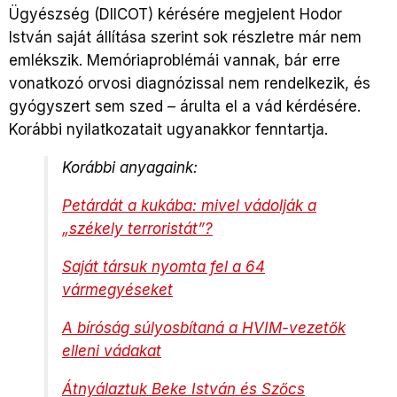
Ügyészség (DIICOT) kérésére megjelent Hodor
István saját állítása szerint sok részletre már nem
emlékszik. Memóriaproblémái vannak, bár erre
vonatkozó orvosi diagnózissal nem rendelkezik, és
gyógyszert sem szed – árulta el a vád kérdésére.
Korábbi nyilatkozatait ugyanakkor fenntartja.
Korábbi anyagaink:
Petárdát a kukába: mivel vádolják a
„székely terroristát”?
Saját társuk nyomta fel a 64
vármegyéseket
A bíróság súlyosbítaná a HVIM-vezetők
elleni vádakat
Átnyálaztuk Beke István és Szőcs