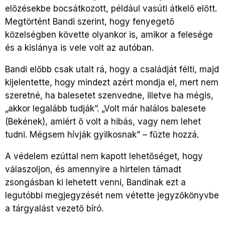
előzésekbe bocsátkozott, például vasúti átkelő előtt.
Megtörtént Bandi szerint, hogy fenyegető
közelségben követte olyankor is, amikor a felesége
és a kislánya is vele volt az autóban.
Bandi előbb csak utalt rá, hogy a családját félti, majd
kijelentette, hogy mindezt azért mondja el, mert nem
szeretné, ha balesetet szenvedne, illetve ha mégis,
„akkor legalább tudják”. „Volt már halálos balesete
(Bekének), amiért ő volt a hibás, vagy nem lehet
tudni. Mégsem hívják gyilkosnak” – fűzte hozzá.
A védelem ezúttal nem kapott lehetőséget, hogy
válaszoljon, és amennyire a hirtelen támadt
zsongásban ki lehetett venni, Bandinak ezt a
legutóbbi megjegyzését nem vétette jegyzőkönyvbe
a tárgyalást vezető bíró.