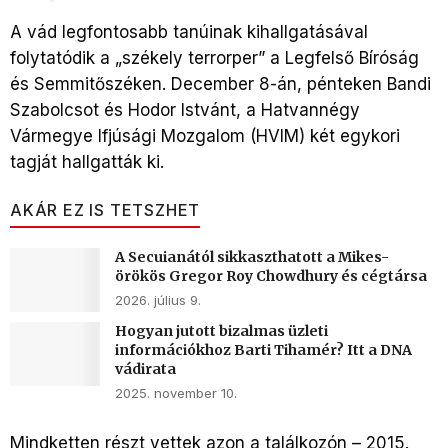
A vád legfontosabb tanúinak kihallgatásával
folytatódik a „székely terrorper” a Legfelső Bíróság
és Semmitőszéken. December 8-án, pénteken Bandi
Szabolcsot és Hodor Istvánt, a Hatvannégy
Vármegye Ifjúsági Mozgalom (HVIM) két egykori
tagját hallgatták ki.
AKÁR EZ IS TETSZHET
A Secuianától sikkaszthatott a Mikes-
örökös Gregor Roy Chowdhury és cégtársa
2026. július 9.
Hogyan jutott bizalmas üzleti
információkhoz Barti Tihamér? Itt a DNA
vádirata
2025. november 10.
Mindketten részt vettek azon a találkozón – 2015.