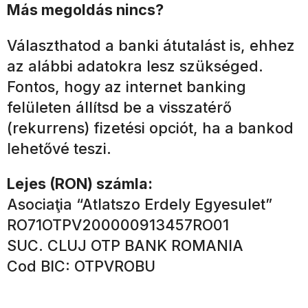
Más megoldás nincs?
Választhatod a banki átutalást is, ehhez
az alábbi adatokra lesz szükséged.
Fontos, hogy az internet banking
felületen állítsd be a visszatérő
(rekurrens) fizetési opciót, ha a bankod
lehetővé teszi.
Lejes (RON) számla:
Asociaţia “Atlatszo Erdely Egyesulet”
RO71OTPV200000913457RO01
SUC. CLUJ OTP BANK ROMANIA
Cod BIC: OTPVROBU