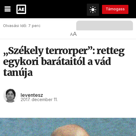
Támogass
Olvasási Idő: 7 perc
A
A
„Székely terrorper”: retteg
egykori barátaitól a vád
tanúja
leventesz
2017. december 11.