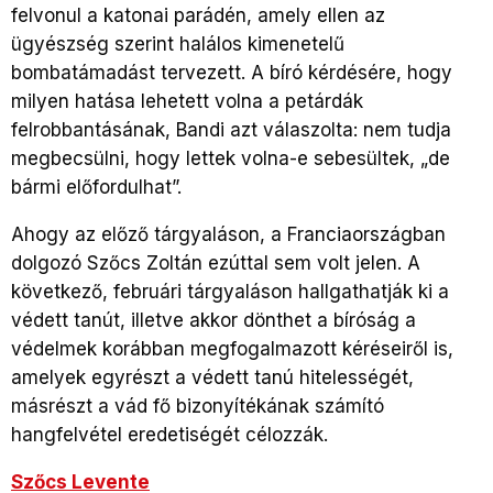
felvonul a katonai parádén, amely ellen az
ügyészség szerint halálos kimenetelű
bombatámadást tervezett. A bíró kérdésére, hogy
milyen hatása lehetett volna a petárdák
felrobbantásának, Bandi azt válaszolta: nem tudja
megbecsülni, hogy lettek volna-e sebesültek, „de
bármi előfordulhat”.
Ahogy az előző tárgyaláson, a Franciaországban
dolgozó Szőcs Zoltán ezúttal sem volt jelen. A
következő, februári tárgyaláson hallgathatják ki a
védett tanút, illetve akkor dönthet a bíróság a
védelmek korábban megfogalmazott kéréseiről is,
amelyek egyrészt a védett tanú hitelességét,
másrészt a vád fő bizonyítékának számító
hangfelvétel eredetiségét célozzák.
Szőcs Levente