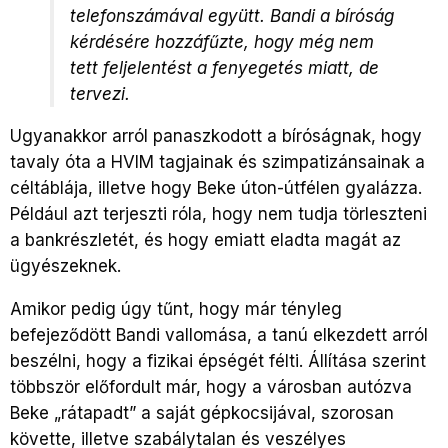
telefonszámával együtt. Bandi a bíróság
kérdésére hozzáfűzte, hogy még nem
tett feljelentést a fenyegetés miatt, de
tervezi.
Ugyanakkor arról panaszkodott a bíróságnak, hogy
tavaly óta a HVIM tagjainak és szimpatizánsainak a
céltáblája, illetve hogy Beke úton-útfélen gyalázza.
Például azt terjeszti róla, hogy nem tudja törleszteni
a bankrészletét, és hogy emiatt eladta magát az
ügyészeknek.
Amikor pedig úgy tűnt, hogy már tényleg
befejeződött Bandi vallomása, a tanú elkezdett arról
beszélni, hogy a fizikai épségét félti. Állítása szerint
többször előfordult már, hogy a városban autózva
Beke „rátapadt” a saját gépkocsijával, szorosan
követte, illetve szabálytalan és veszélyes