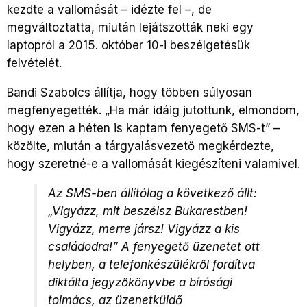
kezdte a vallomását – idézte fel –, de
megváltoztatta, miután lejátszották neki egy
laptopról a 2015. október 10-i beszélgetésük
felvételét.
Bandi Szabolcs állítja, hogy többen súlyosan
megfenyegették. „Ha már idáig jutottunk, elmondom,
hogy ezen a héten is kaptam fenyegető SMS-t” –
közölte, miután a tárgyalásvezető megkérdezte,
hogy szeretné-e a vallomását kiegészíteni valamivel.
Az SMS-ben állítólag a következő állt:
„Vigyázz, mit beszélsz Bukarestben!
Vigyázz, merre jársz! Vigyázz a kis
családodra!” A fenyegető üzenetet ott
helyben, a telefonkészülékről fordítva
diktálta jegyzőkönyvbe a bírósági
tolmács, az üzenetküldő