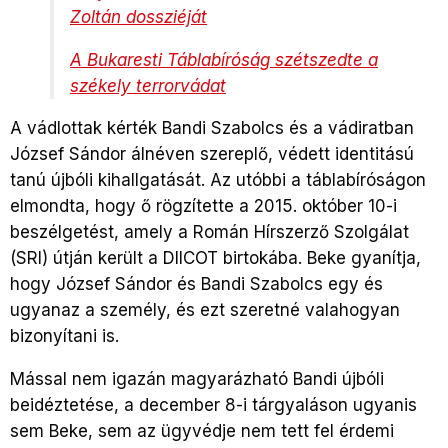
Zoltán dossziéját
A Bukaresti Táblabíróság szétszedte a
székely terrorvádat
A vádlottak kérték Bandi Szabolcs és a vádiratban
József Sándor álnéven szereplő, védett identitású
tanú újbóli kihallgatását. Az utóbbi a táblabíróságon
elmondta, hogy ő rögzítette a 2015. október 10-i
beszélgetést, amely a Román Hírszerző Szolgálat
(SRI) útján került a DIICOT birtokába. Beke gyanítja,
hogy József Sándor és Bandi Szabolcs egy és
ugyanaz a személy, és ezt szeretné valahogyan
bizonyítani is.
Mással nem igazán magyarázható Bandi újbóli
beidéztetése, a december 8-i tárgyaláson ugyanis
sem Beke, sem az ügyvédje nem tett fel érdemi