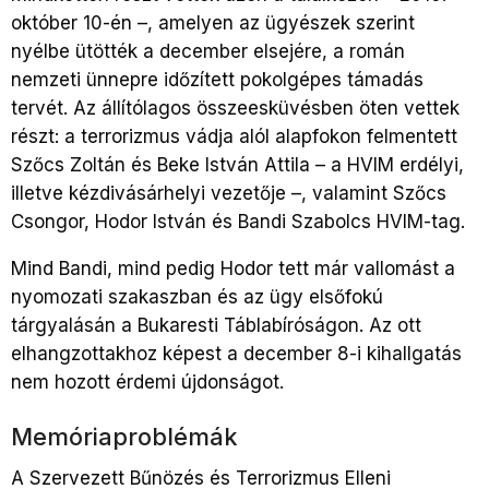
október 10-én –, amelyen az ügyészek szerint
nyélbe ütötték a december elsejére, a román
nemzeti ünnepre időzített pokolgépes támadás
tervét. Az állítólagos összeesküvésben öten vettek
részt: a terrorizmus vádja alól alapfokon felmentett
Szőcs Zoltán és Beke István Attila – a HVIM erdélyi,
illetve kézdivásárhelyi vezetője –, valamint Szőcs
Csongor, Hodor István és Bandi Szabolcs HVIM-tag.
Mind Bandi, mind pedig Hodor tett már vallomást a
nyomozati szakaszban és az ügy elsőfokú
tárgyalásán a Bukaresti Táblabíróságon. Az ott
elhangzottakhoz képest a december 8-i kihallgatás
nem hozott érdemi újdonságot.
Memóriaproblémák
A Szervezett Bűnözés és Terrorizmus Elleni