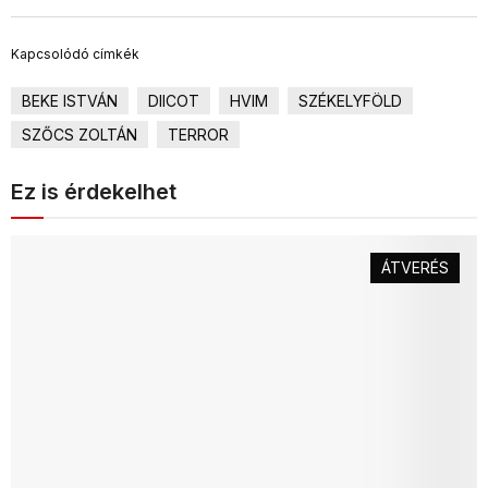
Kapcsolódó címkék
BEKE ISTVÁN
DIICOT
HVIM
SZÉKELYFÖLD
SZŐCS ZOLTÁN
TERROR
Ez is érdekelhet
ÁTVERÉS