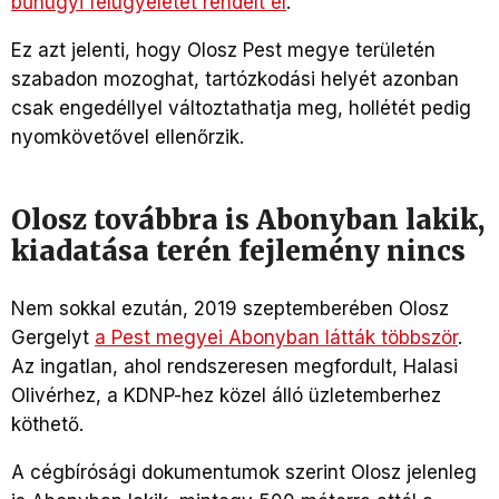
bűnügyi felügyeletet rendelt el
.
Ez azt jelenti, hogy Olosz Pest megye területén
szabadon mozoghat, tartózkodási helyét azonban
csak engedéllyel változtathatja meg, hollétét pedig
nyomkövetővel ellenőrzik.
Olosz továbbra is Abonyban lakik,
kiadatása terén fejlemény nincs
Nem sokkal ezután, 2019 szeptemberében Olosz
Gergelyt
a Pest megyei Abonyban látták
többször
.
Az ingatlan, ahol rendszeresen megfordult, Halasi
Olivérhez, a KDNP-hez közel álló üzletemberhez
köthető.
A cégbírósági dokumentumok szerint Olosz jelenleg