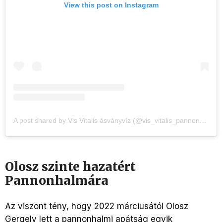
View this post on Instagram
A post shared by Vis Vitalis ásványvíz (@vis_vitalis_pannonhalma)
Olosz szinte hazatért
Pannonhalmára
Az viszont tény, hogy 2022 márciusától Olosz
Gergely lett a pannonhalmi apátság egyik