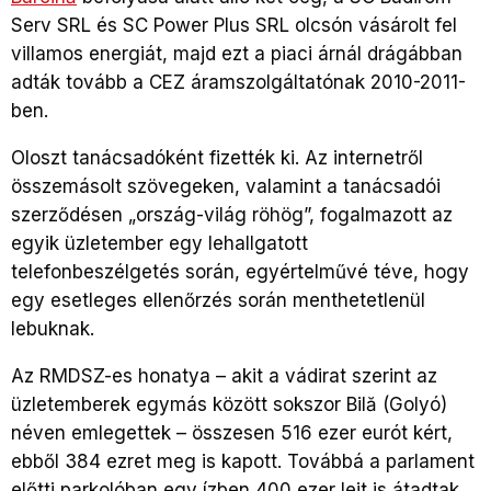
Serv SRL és SC Power Plus SRL olcsón vásárolt fel
villamos energiát, majd ezt a piaci árnál drágábban
adták tovább a CEZ áramszolgáltatónak 2010-2011-
ben.
Oloszt tanácsadóként fizették ki. Az internetről
összemásolt szövegeken, valamint a tanácsadói
szerződésen „ország-világ röhög”, fogalmazott az
egyik üzletember egy lehallgatott
telefonbeszélgetés során, egyértelművé téve, hogy
egy esetleges ellenőrzés során menthetetlenül
lebuknak.
Az RMDSZ-es honatya – akit a vádirat szerint az
üzletemberek egymás között sokszor Bilă (Golyó)
néven emlegettek – összesen 516 ezer eurót kért,
ebből 384 ezret meg is kapott. Továbbá a parlament
előtti parkolóban egy ízben 400 ezer lejt is átadtak