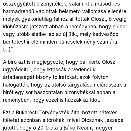
összegyűjtött bizonyítékok, valamint a másod- és
harmadrendű vádlottak beismerő vallomása ellenére,
melyek gyakorlatilag falhoz állították Oloszt, ő végig
időhúzásra játszott abban a reményben, hogy előbb
vagy utóbb életbe lép az új Btk., mely kedvezőbb
büntetést ír elő minden bűncselekmény számára.
(…)”
A bíró azt is megjegyezte, hogy bár kérte Olosz
ügyvédeitől, hogy iktassák a védencük
ártatlanságát bizonyító iratokat, azok folyton
halogatták, hogy az utolsó tárgyaláson elárasszák a
bírót egy sor haszontalan bizonyítékkal abban a
reményben, hogy ezzel is húzzák az időt.
Ezt a Bukaresti Törvényszék által hozott hétéves
ítéletet azonban eltörölték, mivel Olosznak „eszébe
jutott”, hogy ő 2010 óta a Bákó-Neamţ megyei