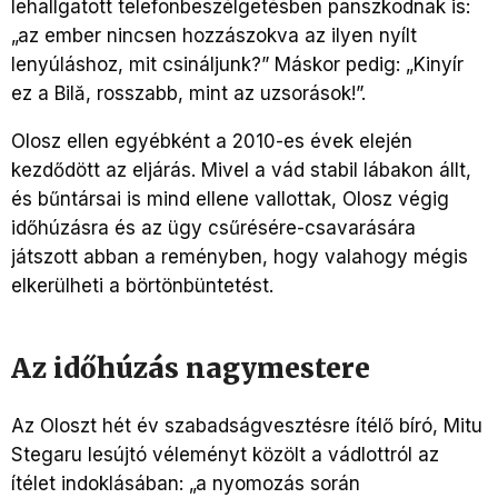
lehallgatott telefonbeszélgetésben panszkodnak is:
„az ember nincsen hozzászokva az ilyen nyílt
lenyúláshoz, mit csináljunk?” Máskor pedig: „Kinyír
ez a Bilă, rosszabb, mint az uzsorások!”.
Olosz ellen egyébként a 2010-es évek elején
kezdődött az eljárás. Mivel a vád stabil lábakon állt,
és bűntársai is mind ellene vallottak, Olosz végig
időhúzásra és az ügy csűrésére-csavarására
játszott abban a reményben, hogy valahogy mégis
elkerülheti a börtönbüntetést.
Az időhúzás nagymestere
Az Oloszt hét év szabadságvesztésre ítélő bíró, Mitu
Stegaru lesújtó véleményt közölt a vádlottról az
ítélet indoklásában: „a nyomozás során