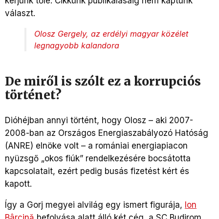
kérjünk tőle. Cikkünk publikálásáig nem kaptunk
választ.
Olosz Gergely, az erdélyi magyar közélet
legnagyobb kalandora
De miről is szólt ez a korrupciós
történet?
Dióhéjban annyi történt, hogy Olosz – aki 2007-
2008-ban az Országos Energiaszabályozó Hatóság
(ANRE) elnöke volt – a romániai energiapiacon
nyüzsgő „okos fiúk” rendelkezésére bocsátotta
kapcsolatait, ezért pedig busás fizetést kért és
kapott.
Így a Gorj megyei alvilág egy ismert figurája,
Ion
Bâ
r
cină
befolyása alatt álló két cég, a SC Budirom