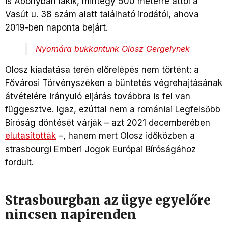
is Abonyban lakik, mintegy 500 méterre attól a
Vasút u. 38 szám alatt található irodától, ahova
2019-ben naponta bejárt.
Nyomára bukkantunk Olosz Gergelynek
Olosz kiadatása terén előrelépés nem történt: a
Fővárosi Törvényszéken a büntetés végrehajtásának
átvételére irányuló eljárás továbbra is fel van
függesztve. Igaz, ezúttal nem a romániai Legfelsőbb
Bíróság döntését várják – azt 2021 decemberében
elutasíto
tták
–, hanem mert Olosz időközben a
strasbourgi Emberi Jogok Európai Bíróságához
fordult.
Strasbourgban az ügye egyelőre
nincsen napirenden