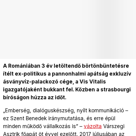
A Romániában 3 év letöltendő börtönbüntetésre
ítélt ex-politikus a pannonhalmi apátság exkluzív
ásványvíz-palackozó cége, a Vis Vitalis
igazgatójaként bukkant fel. Közben a strasbourgi
bíróságon húzza az időt.
„Emberség, dialóguskészség, nyílt kommunikáció –
ez Szent Benedek iránymutatása, és erre épül
minden működő vállalkozás is” –
vázolta
Várszegi
Asztrik főapát öt évvel ezelőtt, 2017 júliusában az