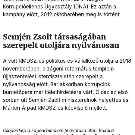
Korrupcióellenes Ügyosztály (DNA). Ez aztán a
kampány előtt, 2012 októberében meg is történt.
Semjén Zsolt társaságában
szerepelt utoljára nyilvánosan
A volt RMDSZ-es politikus és vállalkozó utoljára 2018
novemberében, a zágoni református templom
újjászentelési istentiszteletén szerepelt a
nyilvánosság előtt. Bár akkoriban korrupciós
büntetőpere már ítélethirdetésre várt, Olosz az első
sorban ült Semjén Zsolt miniszterelnök-helyettes és
Márton Árpád RMDSZ-es képviselő mellett.
Csoportkép a zágoni templom felavatása után. Balról a