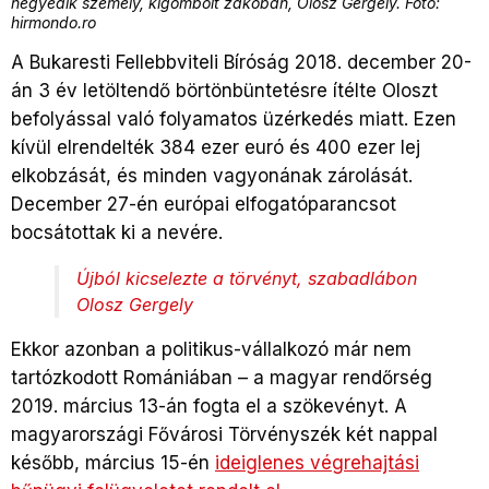
negyedik személy, kigombolt zakóban, Olosz Gergely. Fotó:
hirmondo.ro
A Bukaresti Fellebbviteli Bíróság 2018. december 20-
án 3 év letöltendő börtönbüntetésre ítélte Oloszt
befolyással való folyamatos üzérkedés miatt. Ezen
kívül elrendelték 384 ezer euró és 400 ezer lej
elkobzását, és minden vagyonának zárolását.
December 27-én európai elfogatóparancsot
bocsátottak ki a nevére.
Újból kicselezte a törvényt, szabadlábon
Olosz Gergely
Ekkor azonban a politikus-vállalkozó már nem
tartózkodott Romániában – a magyar rendőrség
2019. március 13-án fogta el a szökevényt. A
magyarországi Fővárosi Törvényszék két nappal
később, március 15-én
ideiglenes végrehajtási