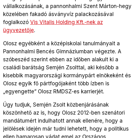
vállalkozásának, a pannonhalmi Szent Márton-hegy
közelében fakadó ásványvíz palackozásával
foglalkozó
Vis Vitalis Holding Kft.-nek az
ügyvezetője
.
Olosz egyébként a középiskolai tanulmányait a
Pannonhalmi Bencés Gimnáziumban végezte. A
szóbeszéd szerint ebben az időben alakult ki a
családi barátság Semjén Zsolttal, aki később a
kisebbik magyarországi kormánypárt elnökeként és
Olosz egyik fő pártfogójaként több ízben is
„egyengette” Olosz RMDSZ-es karrierjét.
Úgy tudjuk, Semjén Zsolt közbenjárásának
köszönhető az is, hogy Olosz 2012-ben szenátori
mandátumért indulhatott annak ellenére, hogy a
jelölések idején már tudni lehetett, hogy a politikus
ellen hamarosan vádat emel az Országos