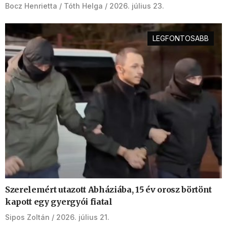
Bocz Henrietta
Tóth Helga
2026. július 23.
LEGFONTOSABB
Szerelemért utazott Abháziába, 15 év orosz börtönt
kapott egy gyergyói fiatal
Sipos Zoltán
2026. július 21.