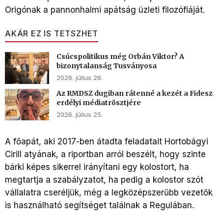
Origónak a pannonhalmi apátság üzleti filozófiáját.
AKÁR EZ IS TETSZHET
Csúcspolitikus még Orbán Viktor? A
bizonytalanság Tusványosa
2026. július 26.
Az RMDSZ dugiban rátenné a kezét a Fidesz
erdélyi médiatrösztjére
2026. július 25.
A főapát, aki 2017-ben átadta feladatait Hortobágyi
Cirill atyának, a riportban arról beszélt, hogy szinte
bárki képes sikerrel irányítani egy kolostort, ha
megtartja a szabályzatot, ha pedig a kolostor szót
vállalatra cseréljük, még a legközépszerűbb vezetők
is használható segítséget találnak a Regulában.