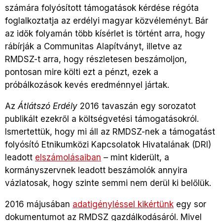
számára folyósított támogatások kérdése régóta
foglalkoztatja az erdélyi magyar közvéleményt. Bár
az idők folyamán több kísérlet is történt arra, hogy
rábírják a Communitas Alapítványt, illetve az
RMDSZ-t arra, hogy részletesen beszámoljon,
pontosan mire költi ezt a pénzt, ezek a
próbálkozások kevés eredménnyel jártak.
Az
Átlátszó Erdély
2016 tavaszán egy sorozatot
publikált ezekről a költségvetési támogatásokról.
Ismertettük, hogy mi áll az RMDSZ-nek a támogatást
folyósító Etnikumközi Kapcsolatok Hivatalának (DRI)
leadott
elszámolásaiban
– mint kiderült, a
kormányszervnek leadott beszámolók annyira
vázlatosak, hogy szinte semmi nem derül ki belőlük.
2016 májusában
adatigényléssel kikértünk
egy sor
dokumentumot az RMDSZ gazdálkodásáról. Mivel