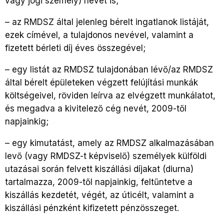
vagy jogi személy) nevét is;
– az RMDSZ által jelenleg bérelt ingatlanok listáját,
ezek címével, a tulajdonos nevével, valamint a
fizetett bérleti díj éves összegével;
– egy listát az RMDSZ tulajdonában lévő/az RMDSZ
által bérelt épületeken végzett felújítási munkák
költségeivel, röviden leírva az elvégzett munkálatot,
és megadva a kivitelező cég nevét, 2009-től
napjainkig;
– egy kimutatást, amely az RMDSZ alkalmazásában
levő (vagy RMDSZ-t képviselő) személyek külföldi
utazásai során felvett kiszállási díjakat (diurna)
tartalmazza, 2009-től napjainkig, feltűntetve a
kiszállás kezdetét, végét, az úticélt, valamint a
kiszállási pénzként kifizetett pénzösszeget.