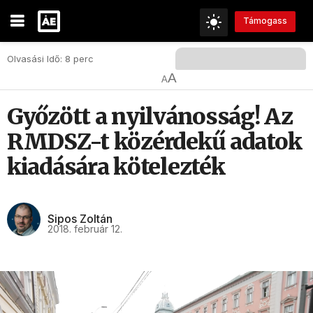
Támogass
Olvasási Idő: 8 perc
A
A
Győzött a nyilvánosság! Az
RMDSZ-t közérdekű adatok
kiadására kötelezték
Sipos Zoltán
2018. február 12.