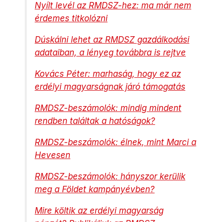
Nyílt levél az RMDSZ-hez: ma már nem
érdemes titkolózni
Dúskálni lehet az RMDSZ gazdálkodási
adataiban, a lényeg továbbra is rejtve
Kovács Péter: marhaság, hogy ez az
erdélyi magyarságnak járó támogatás
RMDSZ-beszámolók: mindig mindent
rendben találtak a hatóságok?
RMDSZ-beszámolók: élnek, mint Marci a
Hevesen
RMDSZ-beszámolók: hányszor kerülik
meg a Földet kampányévben?
Mire költik az erdélyi magyarság