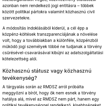
azonban nem rendelkező jogi entitásra – többek
között politikai pártokra valamint közhasznú civil
szervezetekre.
A módosítás indoklásából kiderül, a cél épp a
közpénz-költések transzparenciájának a növelése
volt, hogy a továbbiakban a különféle, közpénzből
működő jogi személyek többé ne tudjanak a törvény
csűrésével-csavarásával kibújni az adatszolgáltatási
kötelezettség alól.
Közhasznú státusz vagy közhasznú
tevékenység?
A tárgyalás során az RMDSZ arról próbálta
meggyőzni a bírót, hogy ők nem esnek a törvény
hatálya alá, mivel az RMDSZ nem párt, hanem egy
politikai tevékenységgel rendelkező, kisebbségeket