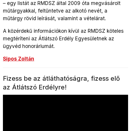
– egy listát az RMDSZ által 2009 óta megvásárolt
műtárgyakkal, feltűntetve az alkotó nevét, a
műtárgy rövid leírását, valamint a vételárat.
A közérdekű információkon kívül az RMDSZ köteles
megtéríteni az Átlátszó Erdély Egyesületnek az
ügyvéd honoráriumát.
Sipos Zoltán
Fizess be az átláthatóságra, fizess elő
az Átlátszó Erdélyre!