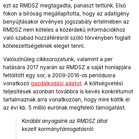
ezt az RMDSZ megtagadta, panaszt tettünk. Első
fokon a bíróság megállapította, hogy az adatigény
benyújtásakor érvényes jogszabály értelmében az
RMDSZ nem köteles a közérdekű információkhoz
való szabad hozzáférésről szóló törvényben foglalt
kötelezettségeknek eleget tenni.
Valószínűleg cikksorozatunk, valamint a per
hatására 2017 nyarán az RMDSZ a saját honlapjára
feltöltött egy sor, a 2009-2016-os periódusra
vonatkozó
gazdálkodási adatot
. A költségvetési
teljesítések azonban továbbra is kevés konkrétumot
tartalmaznak arra vonatkozóan, hogy mire költik el
az évi kb. 5 millió eurónak megfelelő támogatást.
Korábbi anyagaink az RMDSZ által
kezelt kormánytámogatásról: