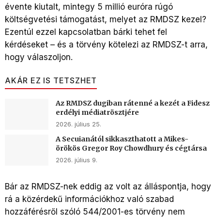
évente kiutalt, mintegy 5 millió euróra rúgó
költségvetési támogatást, melyet az RMDSZ kezel?
Ezentúl ezzel kapcsolatban bárki tehet fel
kérdéseket – és a törvény kötelezi az RMDSZ-t arra,
hogy válaszoljon.
AKÁR EZ IS TETSZHET
Az RMDSZ dugiban rátenné a kezét a Fidesz
erdélyi médiatrösztjére
2026. július 25.
A Secuianától sikkaszthatott a Mikes-
örökös Gregor Roy Chowdhury és cégtársa
2026. július 9.
Bár az RMDSZ-nek eddig az volt az álláspontja, hogy
rá a közérdekű információkhoz való szabad
hozzáférésről szóló 544/2001-es törvény nem