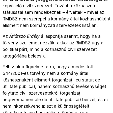
képviselő civil szervezet. Továbbá közhasznú
státusszal sem rendelkeznek – érveltek – mivel az
RMDSZ nem szerepel a kormány által közhasznúként
elismert nem kormányzati szervezetek listáján.
Az
Átlátszó Erdély
álláspontja szerint, hogy ha a
törvény szellemét nézzük, akkor az RMDSZ úgy a
politikai párt, mind a közhasznú civil szervezet
kategóriába beleesik.
Felhívtuk a figyelmet arra, hogy a módosított
544/2001-es törvény nem a kormány által
közhasznúként elismert (organizaţii cu statut de
utilitate publică), hanem közhasznú tevékenységet
folytató civil szervezetekről (organizaţii
neguvernamentale de utilitate publică) beszél, és ez
nem inkonzekvencia: ezt a különbségtételt
következetesen használja a törvényalkotó.