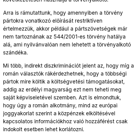
Arra is rámutattunk, hogy amennyiben a törvény
pártokra vonatkozó előírását restriktíven
értelmezzük, akkor például a pártszövetségek már
nem tartoznának az 544/2001-es törvény hatálya
alá, ami nyilvánvalóan nem lehetett a törvényalkotó
szándéka.
Mi több, indirekt diszkriminációt jelent az, hogy míg a
román választók rákérdezhetnek, hogy a többségi
pártok mire költik a költségvetési támogatásokat,
addig az erdélyi magyarság ezt nem teheti meg
saját képviseletével szemben. Azt is elmondtuk,
hogy úgy a román alkotmány, mind az európai
joggyakorlat szerint a közpénzek elköltésével
kapcsolatos információkhoz való hozzáférést csak
indokolt esetben lehet korlátozni.