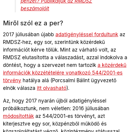
pénzét? Publikáljuk az RMDSZ
beszámolóit
Miről szól ez a per?
2017 júliusában újabb
adatigényléssel fordultunk
az
RMDSZ-hez, egy sor, szerintünk közérdekű
információt kérve tőlük. Mint az várható volt, az
RMDSZ elutasította a válaszadást, azzal indokolva a
döntést, hogy a szervezet nem tartozik
a közérdekű
információk közzétételére vonatkozó 544/2001-es
törvény
hatálya alá (Porcsalmi Bálint ügyvezető
elnök válasza
itt olvasható
).
Az, hogy 2017 nyarán újból adatigényléssel
próbálkoztunk, nem véletlen: 2016 júliusában
módosították
az 544/2001-es törvényt, azt
kiterjesztve egy sor, közpénzből működő és
közszolgáltatást végző, közintézmény státusszal