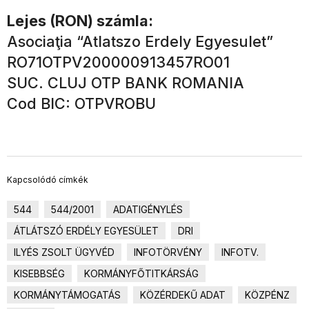
Lejes (RON) számla:
Asociaţia “Atlatszo Erdely Egyesulet”
RO71OTPV200000913457RO01
SUC. CLUJ OTP BANK ROMANIA
Cod BIC: OTPVROBU
Kapcsolódó címkék
544
544/2001
ADATIGÉNYLÉS
ÁTLÁTSZÓ ERDÉLY EGYESÜLET
DRI
ILYÉS ZSOLT ÜGYVÉD
INFOTÖRVÉNY
INFOTV.
KISEBBSÉG
KORMÁNYFŐTITKÁRSÁG
KORMÁNYTÁMOGATÁS
KÖZÉRDEKŰ ADAT
KÖZPÉNZ