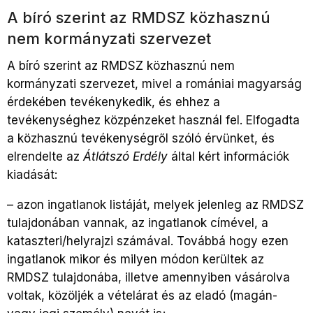
A bíró szerint az RMDSZ közhasznú
nem kormányzati szervezet
A bíró szerint az RMDSZ közhasznú nem
kormányzati szervezet, mivel a romániai magyarság
érdekében tevékenykedik, és ehhez a
tevékenységhez közpénzeket használ fel. Elfogadta
a közhasznú tevékenységről szóló érvünket, és
elrendelte az
Átlátszó Erdély
által kért információk
kiadását:
– azon ingatlanok listáját, melyek jelenleg az RMDSZ
tulajdonában vannak, az ingatlanok címével, a
kataszteri/helyrajzi számával. Továbbá hogy ezen
ingatlanok mikor és milyen módon kerültek az
RMDSZ tulajdonába, illetve amennyiben vásárolva
voltak, közöljék a vételárat és az eladó (magán-