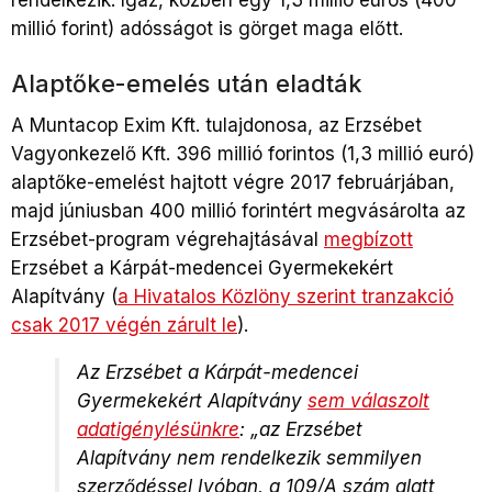
rendelkezik. Igaz, közben egy 1,3 millió eurós (400
millió forint) adósságot is görget maga előtt.
Alaptőke-emelés után eladták
A Muntacop Exim Kft. tulajdonosa, az Erzsébet
Vagyonkezelő Kft. 396 millió forintos (1,3 millió euró)
alaptőke-emelést hajtott végre 2017 februárjában,
majd júniusban 400 millió forintért megvásárolta az
Erzsébet-program végrehajtásával
megbízott
Erzsébet a Kárpát-medencei Gyermekekért
Alapítvány (
a Hivatalos Közlöny szerint tranzakció
csak 2017 végén zárult le
).
Az Erzsébet a Kárpát-medencei
Gyermekekért Alapítvány
sem válaszolt
adatigénylésünkre
: „az Erzsébet
Alapítvány nem rendelkezik semmilyen
szerződéssel Ivóban, a 109/A szám alatt