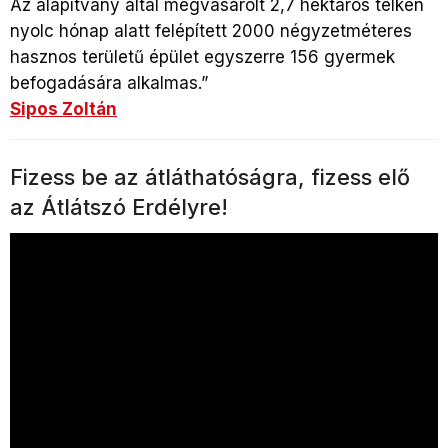
Az alapítvány által megvásárolt 2,7 hektáros telken
nyolc hónap alatt felépített 2000 négyzetméteres
hasznos területű épület egyszerre 156 gyermek
befogadására alkalmas.”
Sipos Zoltán
Fizess be az átláthatóságra, fizess elő
az Átlátszó Erdélyre!