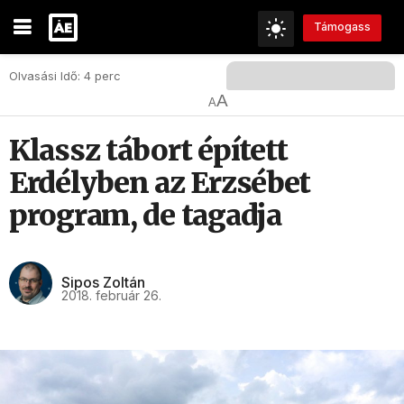
Támogass
Olvasási Idő: 4 perc
A
A
Klassz tábort épített
Erdélyben az Erzsébet
program, de tagadja
Sipos Zoltán
2018. február 26.