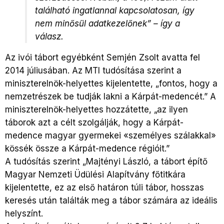
található ingatlannal kapcsolatosan, így
nem minősül adatkezelőnek” – így a
válasz.
Az ivói tábort egyébként Semjén Zsolt avatta fel
2014 júliusában. Az MTI tudósítása szerint a
miniszterelnök-helyettes kijelentette, „fontos, hogy a
nemzetrészek be tudják lakni a Kárpát-medencét.” A
miniszterelnök-helyettes hozzátette, „az ilyen
táborok azt a célt szolgálják, hogy a Kárpát-
medence magyar gyermekei «személyes szálakkal»
kössék össze a Kárpát-medence régióit.”
A tudósítás szerint „Majtényi László, a tábort építő
Magyar Nemzeti Üdülési Alapítvány főtitkára
kijelentette, ez az első határon túli tábor, hosszas
keresés után találták meg a tábor számára az ideális
helyszínt.