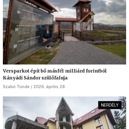
Versparkot épít bő másfél milliárd forintból
Kányádi Sándor szülőfaluja
Szabó Tünde
2026. április 28.
NERDÉLY