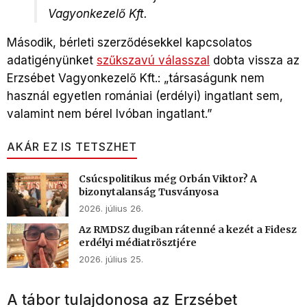
Vagyonkezelő Kft.
Második, bérleti szerződésekkel kapcsolatos
adatigényünket
szűkszavú válasszal
dobta vissza az
Erzsébet Vagyonkezelő Kft.: „társaságunk nem
használ egyetlen romániai (erdélyi) ingatlant sem,
valamint nem bérel Ivóban ingatlant.”
AKÁR EZ IS TETSZHET
Csúcspolitikus még Orbán Viktor? A
bizonytalanság Tusványosa
2026. július 26.
Az RMDSZ dugiban rátenné a kezét a Fidesz
erdélyi médiatrösztjére
2026. július 25.
A tábor tulajdonosa az Erzsébet