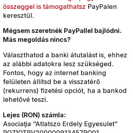
összeggel is támogathatsz
PayPalen
keresztül.
Mégsem szeretnék PayPallel bajlódni.
Más megoldás nincs?
Választhatod a banki átutalást is, ehhez
az alábbi adatokra lesz szükséged.
Fontos, hogy az internet banking
felületen állítsd be a visszatérő
(rekurrens) fizetési opciót, ha a bankod
lehetővé teszi.
Lejes (RON) számla:
Asociaţia “Atlatszo Erdely Egyesulet”
RO71OTPV200000913457RO01