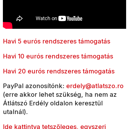
Havi 5 eurós rendszeres támogatás
Havi 10 eurós rendszeres támogatás
Havi 20 eurós rendszeres támogatás
PayPal azonosítónk:
erdely@atlatszo.ro
(erre akkor lehet szükség, ha nem az
Átlátszó Erdély oldalon keresztül
utalnál).
Ide kattintva tetszőleges, egyszeri