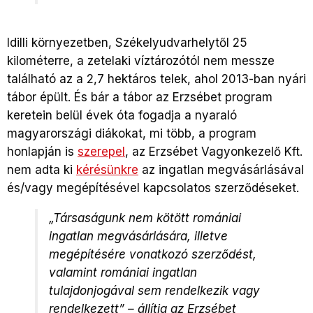
Idilli környezetben, Székelyudvarhelytől 25
kilométerre, a zetelaki víztározótól nem messze
található az a 2,7 hektáros telek, ahol 2013-ban nyári
tábor épült. És bár a tábor az Erzsébet program
keretein belül évek óta fogadja a nyaraló
magyarországi diákokat, mi több, a program
honlapján is
szerepel
, az Erzsébet Vagyonkezelő Kft.
nem adta ki
kérésünkre
az ingatlan megvásárlásával
és/vagy megépítésével kapcsolatos szerződéseket.
„Társaságunk nem kötött romániai
ingatlan megvásárlására, illetve
megépítésére vonatkozó szerződést,
valamint romániai ingatlan
tulajdonjogával sem rendelkezik vagy
rendelkezett” – állítja az Erzsébet