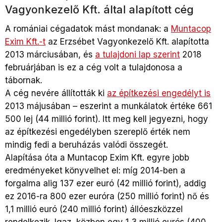
Vagyonkezelő Kft. által alapított cég
A romániai cégadatok mást mondanak: a
Muntacop
Exim Kft.-t
az Erzsébet Vagyonkezelő Kft. alapította
2013 márciusában, és
a tulajdoni lap szerint
2018
februárjában is ez a cég volt a tulajdonosa a
tábornak.
A cég nevére állították ki
az építkezési engedélyt is
2013 májusában – eszerint a munkálatok értéke 661
500 lej (44 millió forint). Itt meg kell jegyezni, hogy
az építkezési engedélyben szereplő érték nem
mindig fedi a beruházás valódi összegét.
Alapítása óta a Muntacop Exim Kft. egyre jobb
eredményeket könyvelhet el: míg 2014-ben a
forgalma alig 137 ezer euró (42 millió forint), addig
ez 2016-ra 800 ezer euróra (250 millió forint) nő és
1,1 millió euró (240 millió forint) állóeszközzel