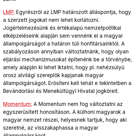
LMP:
Egyrészről az LMP határozott álláspontja, hogy
a szerzett jogokat nem lehet korlátozni.
Jogértelmezésünk és értékalapú nemzetpolitikai
elképzeléseink alapján sem vennénk el a magyar
állampolgárságot a határon túli honfitársainktól. A
szabályozáson annyiban változtatnánk, hogy olyan
eljárási mechanizmusokat építenénk be a törvénybe,
amely alapján ki lehet iktatni, hogy pl. nehézsúlyú
orosz alvilági szereplők kapjanak magyar
állampolgárságot. Erősíteni kell tehát e tekintetben a
Bevándorlási és Menekültügyi Hivatal jogköreit.
Momentum:
A Momentum nem fog változtatni az
egyszerűsített honosításon. A külhoni magyarok a
magyar nemzet részei, helyesnek tartjuk, hogy aki
szeretné, az visszakaphassa a magyar
állampolgárságot.