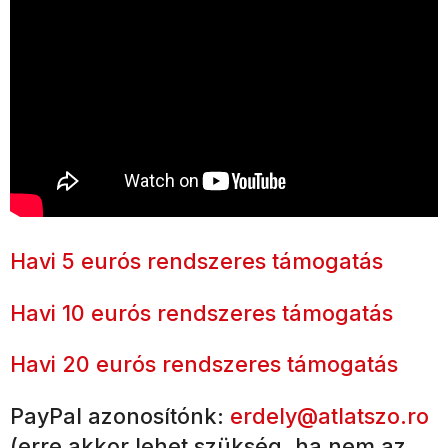
Havi 5 eurós rendszeres támogatás
Havi 10 eurós rendszeres támogatás
Havi 20 eurós rendszeres támogatás
PayPal azonosítónk:
erdely@atlatszo.ro
(erre akkor lehet szükség, ha nem az