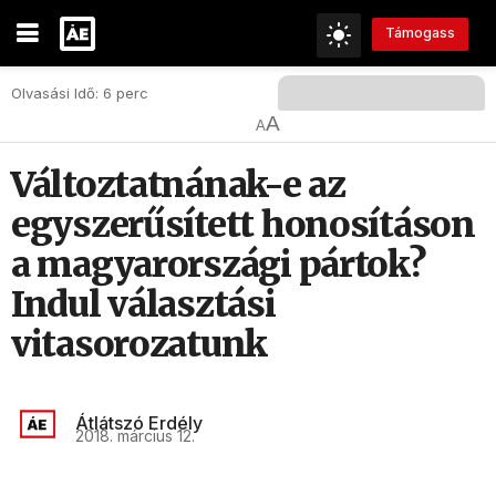
Támogass
Olvasási Idő: 6 perc
A
A
Változtatnának-e az
egyszerűsített honosításon
a magyarországi pártok?
Indul választási
vitasorozatunk
Átlátszó Erdély
2018. március 12.