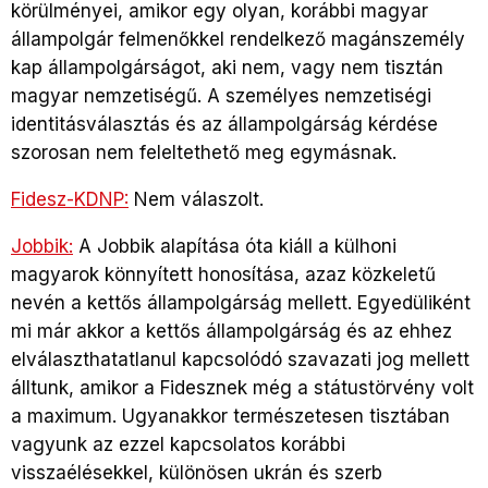
körülményei, amikor egy olyan, korábbi magyar
állampolgár felmenőkkel rendelkező magánszemély
kap állampolgárságot, aki nem, vagy nem tisztán
magyar nemzetiségű. A személyes nemzetiségi
identitásválasztás és az állampolgárság kérdése
szorosan nem feleltethető meg egymásnak.
Fidesz-KDNP:
Nem válaszolt.
Jobbik:
A Jobbik alapítása óta kiáll a külhoni
magyarok könnyített honosítása, azaz közkeletű
nevén a kettős állampolgárság mellett. Egyedüliként
mi már akkor a kettős állampolgárság és az ehhez
elválaszthatatlanul kapcsolódó szavazati jog mellett
álltunk, amikor a Fidesznek még a státustörvény volt
a maximum. Ugyanakkor természetesen tisztában
vagyunk az ezzel kapcsolatos korábbi
visszaélésekkel, különösen ukrán és szerb