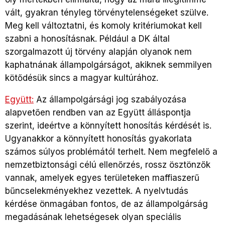
vált, gyakran tényleg törvénytelenségeket szülve.
Meg kell változtatni, és komoly kritériumokat kell
szabni a honosításnak. Például a DK által
szorgalmazott új törvény alapján olyanok nem
kaphatnának állampolgárságot, akiknek semmilyen
kötődésük sincs a magyar kultúrához.
Együtt:
Az állampolgársági jog szabályozása
alapvetően rendben van az Együtt álláspontja
szerint, ideértve a könnyített honosítás kérdését is.
Ugyanakkor a könnyített honosítás gyakorlata
számos súlyos problémától terhelt. Nem megfelelő a
nemzetbiztonsági célú ellenőrzés, rossz ösztönzők
vannak, amelyek egyes területeken maffiaszerű
bűncselekményekhez vezettek. A nyelvtudás
kérdése önmagában fontos, de az állampolgárság
megadásának lehetségesek olyan speciális