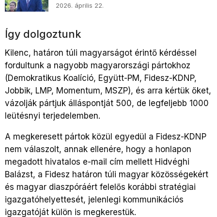
2026. április 22.
Így dolgoztunk
Kilenc, határon túli magyarságot érintő kérdéssel
fordultunk a nagyobb magyarországi pártokhoz
(Demokratikus Koalíció, Együtt-PM, Fidesz-KDNP,
Jobbik, LMP, Momentum, MSZP), és arra kértük őket,
vázolják pártjuk álláspontját 500, de legfeljebb 1000
leütésnyi terjedelemben.
A megkeresett pártok közül egyedül a Fidesz-KDNP
nem válaszolt, annak ellenére, hogy a honlapon
megadott hivatalos e-mail cím mellett Hidvéghi
Balázst, a Fidesz határon túli magyar közösségekért
és magyar diaszpóráért felelős korábbi stratégiai
igazgatóhelyettesét, jelenlegi kommunikációs
igazgatóját külön is megkerestük.