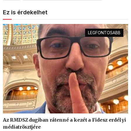
Ez is érdekelhet
LEGFONTOSABB
Az RMDSZ dugiban rátenné a kezét a Fidesz erdélyi
médiatrösztjére