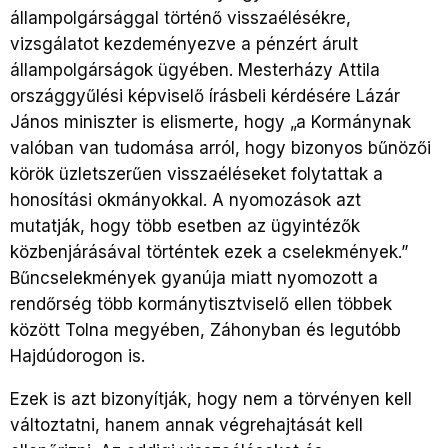
állampolgársággal történő visszaélésékre,
vizsgálatot kezdeményezve a pénzért árult
állampolgárságok ügyében. Mesterházy Attila
országgyűlési képviselő írásbeli kérdésére Lázár
János miniszter is elismerte, hogy „a Kormánynak
valóban van tudomása arról, hogy bizonyos bűnözői
körök üzletszerűen visszaéléseket folytattak a
honosítási okmányokkal. A nyomozások azt
mutatják, hogy több esetben az ügyintézők
közbenjárásával történtek ezek a cselekmények.”
Bűncselekmények gyanúja miatt nyomozott a
rendőrség több kormánytisztviselő ellen többek
között Tolna megyében, Záhonyban és legutóbb
Hajdúdorogon is.
Ezek is azt bizonyítják, hogy nem a törvényen kell
változtatni, hanem annak végrehajtását kell