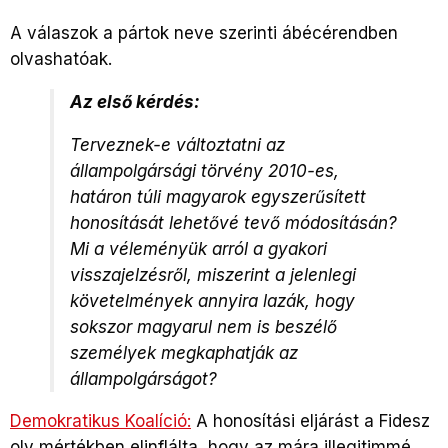
A válaszok a pártok neve szerinti ábécérendben
olvashatóak.
Az első kérdés:
Terveznek-e változtatni az
állampolgársági törvény 2010-es,
határon túli magyarok egyszerűsített
honosítását lehetővé tevő módosításán?
Mi a véleményük arról a gyakori
visszajelzésről, miszerint a jelenlegi
követelmények annyira lazák, hogy
sokszor magyarul nem is beszélő
személyek megkaphatják az
állampolgárságot?
Demokratikus Koalíció:
A honosítási eljárást a Fidesz
oly mértékben elinflálta, hogy az mára illegitimmé