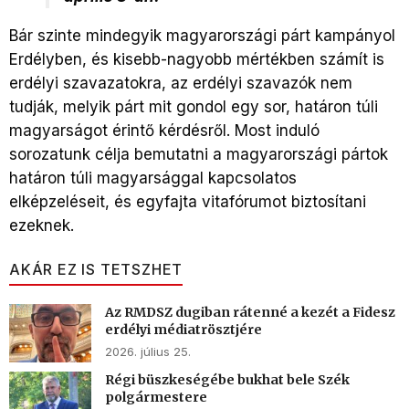
Bár szinte mindegyik magyarországi párt kampányol
Erdélyben, és kisebb-nagyobb mértékben számít is
erdélyi szavazatokra, az erdélyi szavazók nem
tudják, melyik párt mit gondol egy sor, határon túli
magyarságot érintő kérdésről. Most induló
sorozatunk célja bemutatni a magyarországi pártok
határon túli magyarsággal kapcsolatos
elképzeléseit, és egyfajta vitafórumot biztosítani
ezeknek.
AKÁR EZ IS TETSZHET
Az RMDSZ dugiban rátenné a kezét a Fidesz
erdélyi médiatrösztjére
2026. július 25.
Régi büszkeségébe bukhat bele Szék
polgármestere