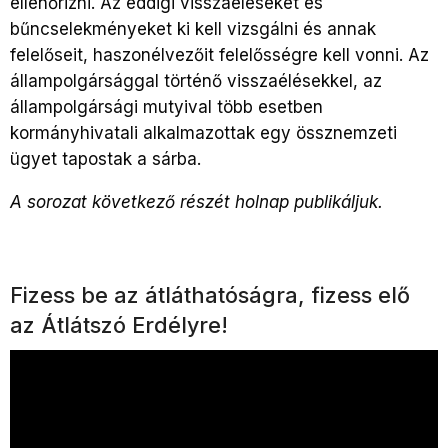
ellenőrizni. Az eddigi visszaéléseket és
bűncselekményeket ki kell vizsgálni és annak
felelőseit, haszonélvezőit felelősségre kell vonni. Az
állampolgársággal történő visszaélésekkel, az
állampolgársági mutyival több esetben
kormányhivatali alkalmazottak egy össznemzeti
ügyet tapostak a sárba.
A sorozat következő részét holnap publikáljuk.
Fizess be az átláthatóságra, fizess elő
az Átlátszó Erdélyre!