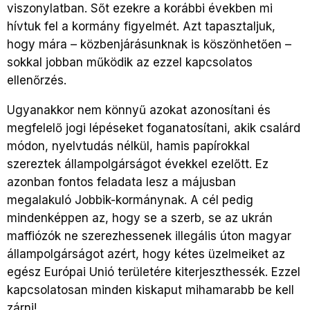
viszonylatban. Sőt ezekre a korábbi években mi
hívtuk fel a kormány figyelmét. Azt tapasztaljuk,
hogy mára – közbenjárásunknak is köszönhetően –
sokkal jobban működik az ezzel kapcsolatos
ellenőrzés.
Ugyanakkor nem könnyű azokat azonosítani és
megfelelő jogi lépéseket foganatosítani, akik csalárd
módon, nyelvtudás nélkül, hamis papírokkal
szereztek állampolgárságot évekkel ezelőtt. Ez
azonban fontos feladata lesz a májusban
megalakuló Jobbik-kormánynak. A cél pedig
mindenképpen az, hogy se a szerb, se az ukrán
maffiózók ne szerezhessenek illegális úton magyar
állampolgárságot azért, hogy kétes üzelmeiket az
egész Európai Unió területére kiterjeszthessék. Ezzel
kapcsolatosan minden kiskaput mihamarabb be kell
zárni!