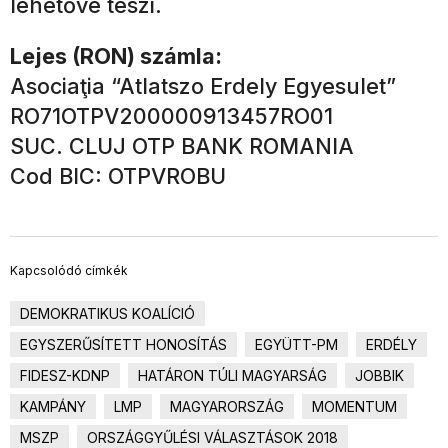
lehetővé teszi.
Lejes (RON) számla:
Asociaţia “Atlatszo Erdely Egyesulet”
RO71OTPV200000913457RO01
SUC. CLUJ OTP BANK ROMANIA
Cod BIC: OTPVROBU
Kapcsolódó címkék
DEMOKRATIKUS KOALÍCIÓ
EGYSZERŰSÍTETT HONOSÍTÁS
EGYÜTT-PM
ERDÉLY
FIDESZ-KDNP
HATÁRON TÚLI MAGYARSÁG
JOBBIK
KAMPÁNY
LMP
MAGYARORSZÁG
MOMENTUM
MSZP
ORSZÁGGYŰLÉSI VÁLASZTÁSOK 2018