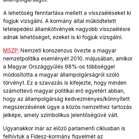
A lehetőség fenntartása mellett a visszaéléseket ki
fogjuk vizsgálni. A kormány által működtetett
letelepedési államkötvények nagyobb visszaélésre
adnak lehetőséget, ezeket is ki fogjuk vizsgálni.
MSZP:
Nemzeti konszenzus övezte a magyar
nemzetpolitika eseményét 2010. májusában, amikor
a Magyar Országgyűlés 98%-os többséggel
módosította a magyar állampolgárságról szóló
törvényt. Ez a szavazás is kifejezte, hogy minden
számottevő magyar politikai erő egyetért abban,
hogy az állampolgárság kedvezményes/könnyített
megszerzésének ügye a közös nemzethez tartozás
jelképe, amely szimbolikus jelentőségűvé vált.
Ugyanakkor már az előző parlamenti ciklusban is
felhívtuk a Fidesz-kormány figyelmét az