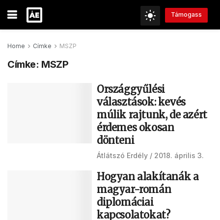
Támogass
Home
Címke
MSZP
Címke:
MSZP
Országgyűlési
választások: kevés
múlik rajtunk, de azért
érdemes okosan
dönteni
Átlátszó Erdély
2018. április 3.
Hogyan alakítanák a
magyar-román
diplomáciai
kapcsolatokat?