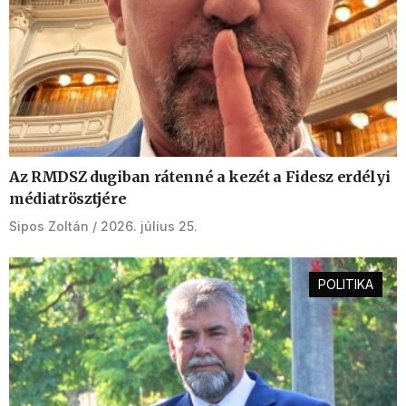
Az RMDSZ dugiban rátenné a kezét a Fidesz erdélyi
médiatrösztjére
Sipos Zoltán
2026. július 25.
POLITIKA