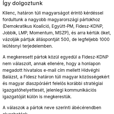
Így dolgoztunk
Kilenc, határon túli magyarságot érintő kérdéssel
fordultunk a nagyobb magyarországi pártokhoz
(Demokratikus Koalíció, Együtt-PM, Fidesz-KDNP,
Jobbik, LMP, Momentum, MSZP), és arra kértük őket,
vázolják pártjuk álláspontját 500, de legfeljebb 1000
leütésnyi terjedelemben.
A megkeresett pártok közül egyedül a Fidesz-KDNP
nem válaszolt, annak ellenére, hogy a honlapon
megadott hivatalos e-mail cím mellett Hidvéghi
Balázst, a Fidesz határon túli magyar közösségekért
és magyar diaszpóráért felelős korábbi stratégiai
igazgatóhelyettesét, jelenlegi kommunikációs
igazgatóját külön is megkerestük.
A válaszok a pártok neve szerinti ábécérendben