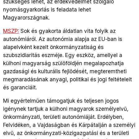
szükséges lehet, az érdekvédelmet szolgáló
nyomásgyarkorlás is feladata lehet
Magyarországnak.
MSZP:
Sok és gyakorta áldatlan vita folyik az
autonómiáról. Az autonómia alapja az EU-ban is
alapelvként kezelt önkormányzatiság és
szubszidiaritás eszméje. Egy eszköz, amellyel a
külhoni magyarság szülőföldjén megalapozhatja
gazdasági és kulturális fejlődését, megteremtheti
megmaradásának anyagi, politikai és jogi feltételeit
és garanciáit.
Mi egyértelműen támogatjuk és teljesen jogos
igénynek tartjuk a külhoni magyarok személyelvű,
önkormányzati, területi autonómiáját. Erdélyben,
Felvidéken, a Vajdaságban és Kárpátalján a személyi
elvű, az önkormányzati-közigazgatási és a területi