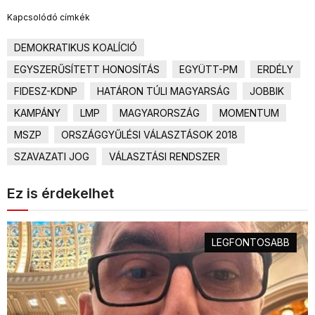
Kapcsolódó címkék
DEMOKRATIKUS KOALÍCIÓ
EGYSZERŰSÍTETT HONOSÍTÁS
EGYÜTT-PM
ERDÉLY
FIDESZ-KDNP
HATÁRON TÚLI MAGYARSÁG
JOBBIK
KAMPÁNY
LMP
MAGYARORSZÁG
MOMENTUM
MSZP
ORSZÁGGYŰLÉSI VÁLASZTÁSOK 2018
SZAVAZATI JOG
VÁLASZTÁSI RENDSZER
Ez is érdekelhet
LEGFONTOSABB