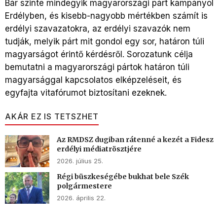
Bár szinte mindegyik magyarországi párt kampányol
Erdélyben, és kisebb-nagyobb mértékben számít is
erdélyi szavazatokra, az erdélyi szavazók nem
tudják, melyik párt mit gondol egy sor, határon túli
magyarságot érintő kérdésről. Sorozatunk célja
bemutatni a magyarországi pártok határon túli
magyarsággal kapcsolatos elképzeléseit, és
egyfajta vitafórumot biztosítani ezeknek.
AKÁR EZ IS TETSZHET
Az RMDSZ dugiban rátenné a kezét a Fidesz
erdélyi médiatrösztjére
2026. július 25.
Régi büszkeségébe bukhat bele Szék
polgármestere
2026. április 22.