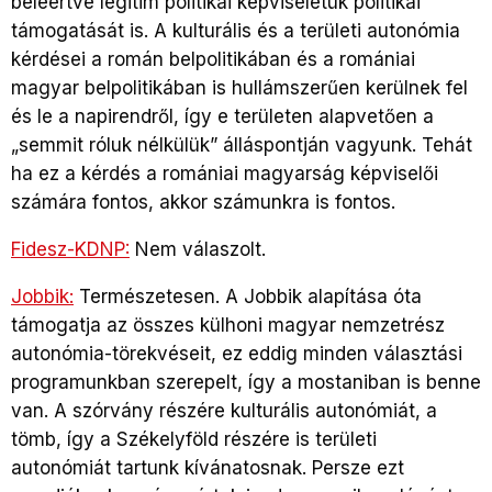
beleértve legitim politikai képviseletük politikai
támogatását is. A kulturális és a területi autonómia
kérdései a román belpolitikában és a romániai
magyar belpolitikában is hullámszerűen kerülnek fel
és le a napirendről, így e területen alapvetően a
„semmit róluk nélkülük” álláspontján vagyunk. Tehát
ha ez a kérdés a romániai magyarság képviselői
számára fontos, akkor számunkra is fontos.
Fidesz-KDNP:
Nem válaszolt.
Jobbik:
Természetesen. A Jobbik alapítása óta
támogatja az összes külhoni magyar nemzetrész
autonómia-törekvéseit, ez eddig minden választási
programunkban szerepelt, így a mostaniban is benne
van. A szórvány részére kulturális autonómiát, a
tömb, így a Székelyföld részére is területi
autonómiát tartunk kívánatosnak. Persze ezt