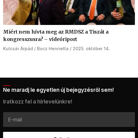
Miért nem hívta meg az RMDSZ a Tiszát a
kongresszusra? – videóriport
Kulcsár Árpád
Bocz Henrietta
2025. október 14.
Ne maradj le egyetlen új bejegyzésről sem!
Iratkozz fel a hírlevelünkre!