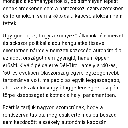
mondják a kormánypártok is, de semmilyen lépést
ennek érdekében sem a nemzetközi szervezetekben
és fórumokon, sem a kétoldalú kapcsolatokban nem
tettek.
Úgy gondoljuk, hogy a környező államok félelmeivel
és sokszor politikai alapú hangulatkeltésével
ellentétben bármely nemzeti közösség autonómiája
az adott országot nem gyengíti, hanem éppen
erősíti. Kiváló példa erre Dél-Tirol, amely a ‘40-es,
‘50-es években Olaszország egyik legszegényebb
tartománya volt, ma pedig az egyik leggazdagabb,
ahol az elszakadni vágyó függetlenségiek csupán
törpe kisebbséget alkotnak a helyi parlamentben.
Ezért is tartjuk nagyon szomorúnak, hogy a
rendszerváltás óta még csak értelmes párbeszéd
sem kezdődött a székely autonómia kapcsán