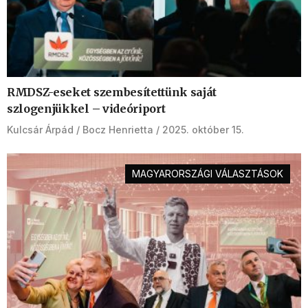
RMDSZ-eseket szembesítettünk saját
szlogenjükkel – videóriport
Kulcsár Árpád
Bocz Henrietta
2025. október 15.
MAGYARORSZÁGI VÁLASZTÁSOK