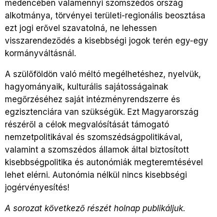
medencében valamennyi szomszédos ország
alkotmánya, törvényei területi-regionális beosztása
ezt jogi erővel szavatolná, ne lehessen
visszarendeződés a kisebbségi jogok terén egy-egy
kormányváltásnál.
A szülőföldön való méltó megélhetéshez, nyelvük,
hagyományaik, kulturális sajátosságainak
megőrzéséhez saját intézményrendszerre és
egzisztenciára van szükségük. Ezt Magyarország
részéről a célok megvalósítását támogató
nemzetpolitikával és szomszédságpolitikával,
valamint a szomszédos államok által biztosított
kisebbségpolitika és autonómiák megteremtésével
lehet elérni. Autonómia nélkül nincs kisebbségi
jogérvényesítés!
A sorozat következő részét
holnap publikáljuk.