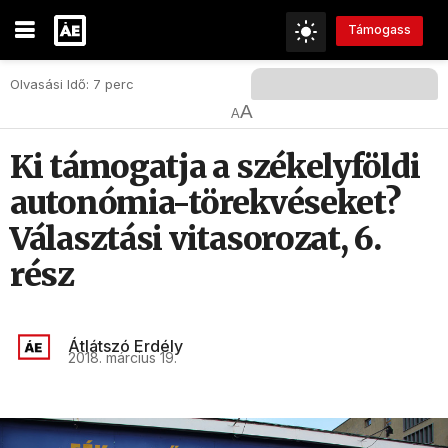
Támogass
Olvasási Idő: 7 perc
A
A
Ki támogatja a székelyföldi
autonómia-törekvéseket?
Választási vitasorozat, 6.
rész
Átlátszó Erdély
2018. március 19.