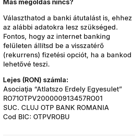
Más megoldás nincs?
Választhatod a banki átutalást is, ehhez
az alábbi adatokra lesz szükséged.
Fontos, hogy az internet banking
felületen állítsd be a visszatérő
(rekurrens) fizetési opciót, ha a bankod
lehetővé teszi.
Lejes (RON) számla:
Asociaţia “Atlatszo Erdely Egyesulet”
RO71OTPV200000913457RO01
SUC. CLUJ OTP BANK ROMANIA
Cod BIC: OTPVROBU