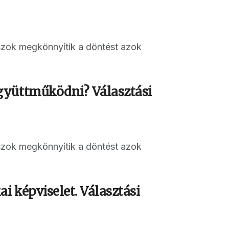
aszok megkönnyítik a döntést azok
gyüttműködni? Választási
aszok megkönnyítik a döntést azok
i képviselet. Választási