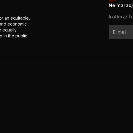
Ne maradj 
Iratkozz fe
or an equitable,
l and economic
e equally
 in the public