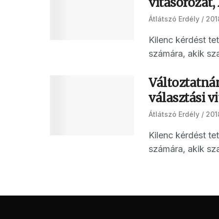
vitasorozat, 
Átlátszó Erdély
201
Kilenc kérdést t
számára, akik sza
Változtatná
választási v
Átlátszó Erdély
201
Kilenc kérdést t
számára, akik sza