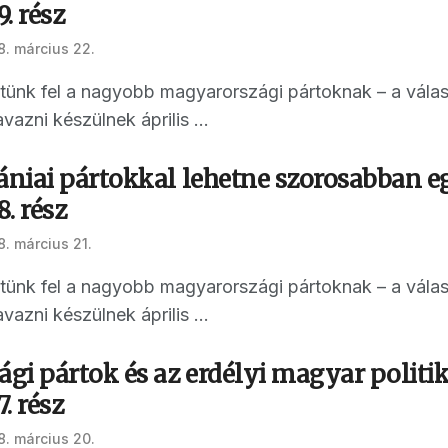
9. rész
8. március 22.
ettünk fel a nagyobb magyarországi pártoknak – a vál
vazni készülnek április ...
niai pártokkal lehetne szorosabban e
8. rész
8. március 21.
ettünk fel a nagyobb magyarországi pártoknak – a vál
vazni készülnek április ...
i pártok és az erdélyi magyar politika
7. rész
8. március 20.