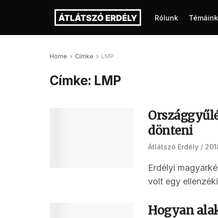
Rólunk
Témáink
Home
Címke
LMP
Címke:
LMP
Országgyűlés
dönteni
Átlátszó Erdély
2018
Erdélyi magyarké
volt egy ellenzéki
Hogyan alak