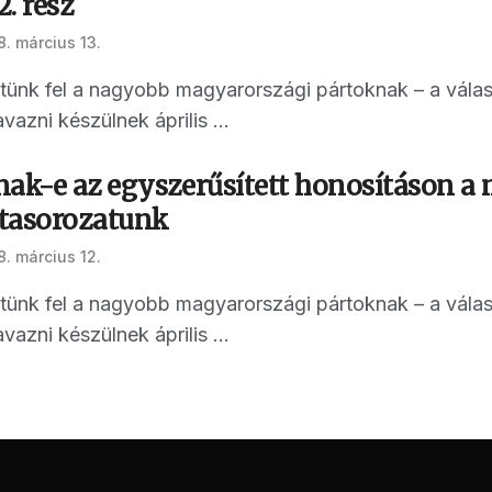
2. rész
8. március 13.
ettünk fel a nagyobb magyarországi pártoknak – a vál
vazni készülnek április ...
nak-e az egyszerűsített honosításon a
itasorozatunk
8. március 12.
ettünk fel a nagyobb magyarországi pártoknak – a vál
vazni készülnek április ...