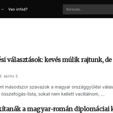
Van infód?
i választások: kevés múlik rajtunk, d
. április 3.
nt másodszor szavazok a magyar országgyűlési vála
 összefogás-lista, sokat nem kellett vacillálnom, ...
ítanák a magyar-román diplomáciai k