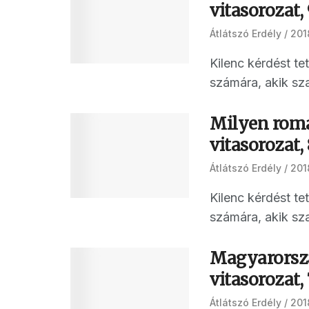
vitasorozat, 
Átlátszó Erdély
201
Kilenc kérdést t
számára, akik sza
Milyen romá
vitasorozat, 
Átlátszó Erdély
201
Kilenc kérdést t
számára, akik sza
Magyarország
vitasorozat, 
Átlátszó Erdély
201