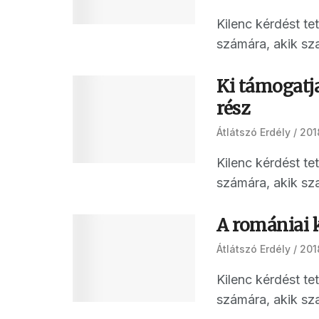
Kilenc kérdést t
számára, akik sza
Ki támogatja
rész
Átlátszó Erdély
201
Kilenc kérdést t
számára, akik sza
A romániai k
Átlátszó Erdély
201
Kilenc kérdést t
számára, akik sza