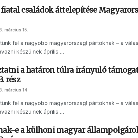
 fiatal családok áttelepítése Magyarors
8. március 15.
ettünk fel a nagyobb magyarországi pártoknak – a vál
vazni készülnek április ...
ztatni a határon túlra irányuló támoga
3. rész
8. március 14.
ettünk fel a nagyobb magyarországi pártoknak – a vál
vazni készülnek április ...
nak-e a külhoni magyar állampolgárok 