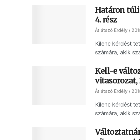
Határon túli
4. rész
Átlátszó Erdély
201
Kilenc kérdést t
számára, akik sza
Kell-e válto
vitasorozat, 
Átlátszó Erdély
201
Kilenc kérdést t
számára, akik sza
Változtatná