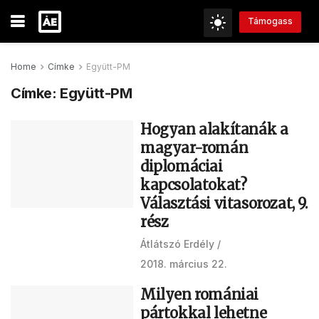
Támogass
Home
Címke
Együtt-PM
Címke:
Együtt-PM
Hogyan alakítanák a
magyar-román
diplomáciai
kapcsolatokat?
Választási vitasorozat, 9.
rész
Átlátszó Erdély
2018. március 22.
Milyen romániai
pártokkal lehetne