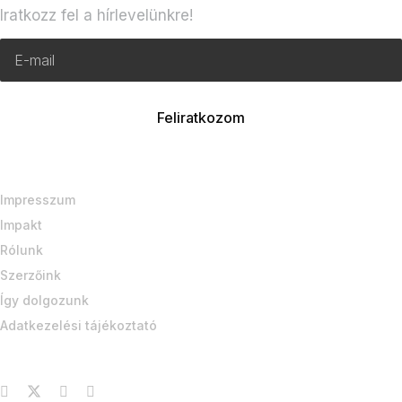
Iratkozz fel a hírlevelünkre!
Impresszum
Impakt
Rólunk
Szerzőink
Így dolgozunk
Adatkezelési tájékoztató