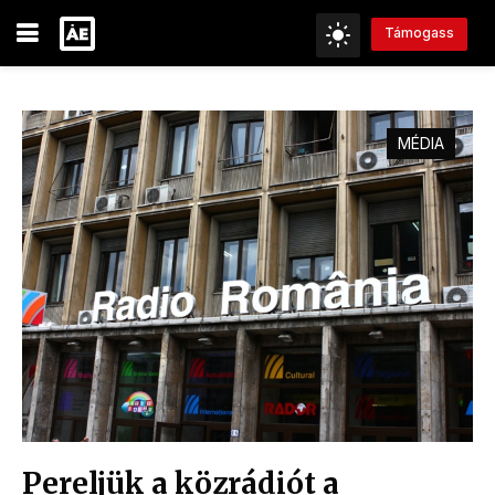
Támogass
MÉDIA
Pereljük a közrádiót a