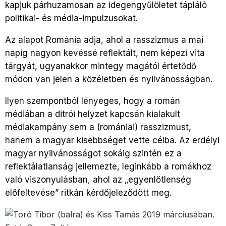
kapjuk párhuzamosan az idegengyűlöletet tápláló
politikai- és média-impulzusokat.
Az alapot Románia adja, ahol a rasszizmus a mai
napig nagyon kevéssé reflektált, nem képezi vita
tárgyát, ugyanakkor mintegy magától értetődő
módon van jelen a közéletben és nyilvánosságban.
Ilyen szempontból lényeges, hogy a román
médiában a ditrói helyzet kapcsán kialakult
médiakampány sem a (romániai) rasszizmust,
hanem a magyar kisebbséget vette célba. Az erdélyi
magyar nyilvánosságot sokáig szintén ez a
reflektálatlanság jellemezte, leginkább a romákhoz
való viszonyulásban, ahol az „egyenlőtlenség
előfeltevése” ritkán kérdőjeleződött meg.