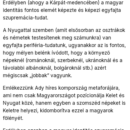
Erdélyben (ahogy a Kárpát-medencében) a magyar
identitás fontos elemét képezte és képezi egyfajta
szupremácia-tudat.
A Nyugattal szemben (amit elsősorban az osztrákok
és németek testesítenek meg számunkra) van
egyfajta periféria-tudatunk, ugyanakkor az is fontos,
hogy mélyen belénk ívódott, hogy a környező
népeknél (románoknál, szerbeknél, ukránoknál és a
távolabbi albánoknál, bolgároknál stb.) azért
mégiscsak „jobbak” vagyunk.
Emlékezzünk Ady híres kompország metaforájára,
ami nem csak Magyarországot pozícionálja Kelet és
Nyugat közé, hanem egyben a szomszéd népeket is
Keletre helyezi, kidomborítva ezzel a magyarok
fölényét.