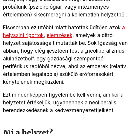
próbálunk (pszichológiai, vagy intézményes
értelemben) kikecmeregni a kellemetlen helyzetből.
Elsősorban ez utóbbi miatt hatottak üdítően azok
a
helyszíni riportok
,
elemzések
, amelyek a ditrói
helyzet sajátosságait mutatták be. Sok igazság van
abban, hogy elég ijesztően fest a „neoliberalizmus
alulnézetből”, egy gazdasági szempontból
periférikus régióból nézve, ahol az emberek (relatív
értelemben legalábbis) szűkülő erőforrásokért
kénytelenek megküzdeni.
Ezt mindenképpen figyelembe kell venni, amikor a
helyzetet értékeljük, ugyanennek a neoliberális
berendezkedésnek a kedvezményezettjeiként.
Mi a helyzet?