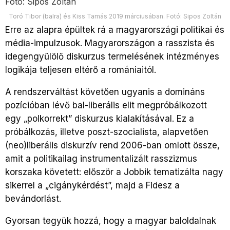
Toró Tibor (balra) és Kiss Tamás 2019 márciusában. Fotó: Sipos Zoltán
Erre az alapra épültek rá a magyarországi politikai és
média-impulzusok. Magyarországon a rasszista és
idegengyűlölő diskurzus termelésének intézményes
logikája teljesen eltérő a romániaitól.
A rendszerváltást követően ugyanis a domináns
pozícióban lévő bal-liberális elit megpróbálkozott
egy „polkorrekt” diskurzus kialakításával. Ez a
próbálkozás, illetve poszt-szocialista, alapvetően
(neo)liberális diskurzív rend 2006-ban omlott össze,
amit a politikailag instrumentalizált rasszizmus
korszaka követett: először a Jobbik tematizálta nagy
sikerrel a „cigánykérdést”, majd a Fidesz a
bevándorlást.
Gyorsan tegyük hozzá, hogy a magyar baloldalnak