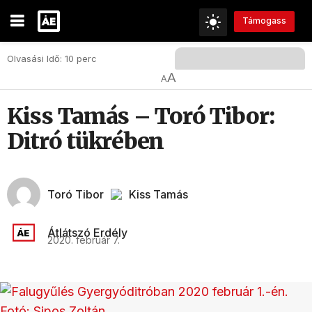
Támogass
Olvasási Idő: 10 perc
A
A
Kiss Tamás – Toró Tibor:
Ditró tükrében
Toró Tibor
Kiss Tamás
Átlátszó Erdély
2020. február 7.