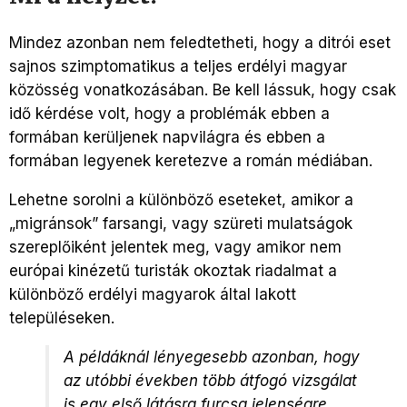
Mindez azonban nem feledtetheti, hogy a ditrói eset
sajnos szimptomatikus a teljes erdélyi magyar
közösség vonatkozásában. Be kell lássuk, hogy csak
idő kérdése volt, hogy a problémák ebben a
formában kerüljenek napvilágra és ebben a
formában legyenek keretezve a román médiában.
Lehetne sorolni a különböző eseteket, amikor a
„migránsok” farsangi, vagy szüreti mulatságok
szereplőiként jelentek meg, vagy amikor nem
európai kinézetű turisták okoztak riadalmat a
különböző erdélyi magyarok által lakott
településeken.
A példáknál lényegesebb azonban, hogy
az utóbbi években több átfogó vizsgálat
is egy első látásra furcsa jelenségre