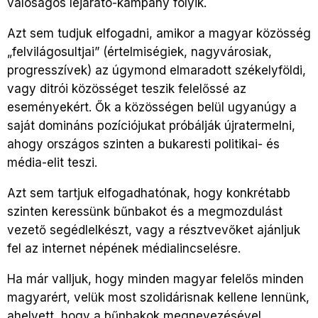
valóságos lejárató-kampány folyik.
Azt sem tudjuk elfogadni, amikor a magyar közösség
„felvilágosultjai” (értelmiségiek, nagyvárosiak,
progresszívek) az úgymond elmaradott székelyföldi,
vagy ditrói közösséget teszik felelőssé az
eseményekért. Ők a közösségen belül ugyanúgy a
saját domináns pozíciójukat próbálják újratermelni,
ahogy országos szinten a bukaresti politikai- és
média-elit teszi.
Azt sem tartjuk elfogadhatónak, hogy konkrétabb
szinten keressünk bűnbakot és a megmozdulást
vezető segédlelkészt, vagy a résztvevőket ajánljuk
fel az internet népének médialincselésre.
Ha már valljuk, hogy minden magyar felelős minden
magyarért, velük most szolidárisnak kellene lennünk,
ahelyett, hogy a bűnbakok megnevezésével