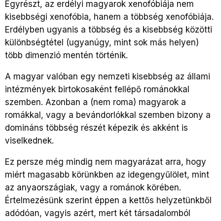
Egyrészt, az erdélyi magyarok xenofóbiája nem
kisebbségi xenofóbia, hanem a többség xenofóbiája.
Erdélyben ugyanis a többség és a kisebbség közötti
különbségtétel (ugyanúgy, mint sok más helyen)
több dimenzió mentén történik.
A magyar valóban egy nemzeti kisebbség az állami
intézmények birtokosaként fellépő románokkal
szemben. Azonban a (nem roma) magyarok a
romákkal, vagy a bevándorlókkal szemben bizony a
domináns többség részét képezik és akként is
viselkednek.
Ez persze még mindig nem magyarázat arra, hogy
miért magasabb körünkben az idegengyűlölet, mint
az anyaországiak, vagy a románok körében.
Értelmezésünk szerint éppen a kettős helyzetünkből
adódóan, vagyis azért, mert két társadalomból