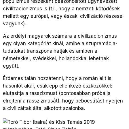
populizmus részeként beazonosított úgynevezett
civilizacionizmus is (t.i., hogy a nemzeti kötődések
mellett egy európai, vagy északi civilizáció részesei
vagyunk).
Az erdélyi magyarok számára a civilizacionizmus
egy olyan kategóriát kínál, amibe a szupremácia-
tudatukat transzponálhatják és amiben a
németekkel, svédekkel, hollandokkal lehetnek
együtt.
Érdemes talán hozzátenni, hogy a román elit is
hasonlót akar, csak épp ellenkező eszközökkel:
elutasítja a rasszizmust (pontosabban próbálja
elrejteni a rasszizmusát), hogy bebocsátást nyerjen
a civilizáltak által alkotott szalonba.