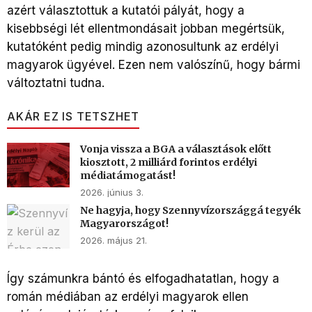
azért választottuk a kutatói pályát, hogy a
kisebbségi lét ellentmondásait jobban megértsük,
kutatóként pedig mindig azonosultunk az erdélyi
magyarok ügyével. Ezen nem valószínű, hogy bármi
változtatni tudna.
AKÁR EZ IS TETSZHET
Vonja vissza a BGA a választások előtt
kiosztott, 2 milliárd forintos erdélyi
médiatámogatást!
2026. június 3.
Ne hagyja, hogy Szennyvízországgá tegyék
Magyarországot!
2026. május 21.
Így számunkra bántó és elfogadhatatlan, hogy a
román médiában az erdélyi magyarok ellen