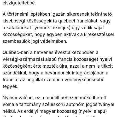
elszigeteltebbé.
A történelmi léptékben igazán sikeresnek tekinthető
kisebbségi közösségek (a québeci franciákat, vagy
a katalánokat ilyennek tekintjük) úgy védik saját
közösségüket, hogy egyben aktívak a kirekesztéssel
szembesülők jogi védelmében.
Québec-ben a hetvenes évektől kezdődően a
vérségi-származási alapú francia közösséget nyelvi
közösségként értelmezték újra, azzal a nem is titkolt
szándékkal, hogy a bevándorlók integrációjában a
franciát az angollal szemben versenyképesebbé
tegyék.
Nyilvánvalóan, ez a modell nehezen működhetett
volna a tartomány széleskörű autonóm jogosítványai
nélkül. Az erdélyi magyar közösség (nyelvi alapú)