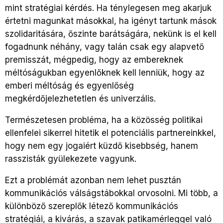
mint stratégiai kérdés. Ha ténylegesen meg akarjuk
értetni magunkat másokkal, ha igényt tartunk mások
szolidaritására, őszinte barátságára, nekünk is el kell
fogadnunk néhány, vagy talán csak egy alapvető
premisszát, mégpedig, hogy az embereknek
méltóságukban egyenlőknek kell lenniük, hogy az
emberi méltóság és egyenlőség
megkérdőjelezhetetlen és univerzális.
Természetesen probléma, ha a közösség politikai
ellenfelei sikerrel hitetik el potenciális partnereinkkel,
hogy nem egy jogaiért küzdő kisebbség, hanem
rasszisták gyülekezete vagyunk.
Ezt a problémát azonban nem lehet pusztán
kommunikációs válságstábokkal orvosolni. Mi több, a
különböző szereplők létező kommunikációs
stratégiái, a kivárás, a szavak patikamérleggel való