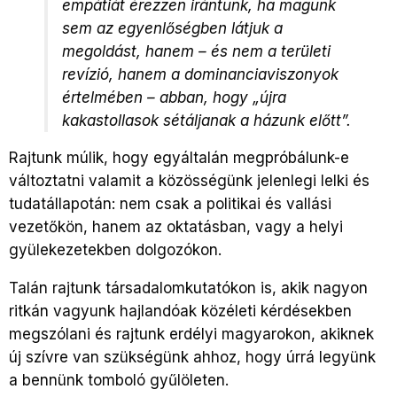
empátiát érezzen irántunk, ha magunk
sem az egyenlőségben látjuk a
megoldást, hanem – és nem a területi
revízió, hanem a dominanciaviszonyok
értelmében – abban, hogy „újra
kakastollasok sétáljanak a házunk előtt”.
Rajtunk múlik, hogy egyáltalán megpróbálunk-e
változtatni valamit a közösségünk jelenlegi lelki és
tudatállapotán: nem csak a politikai és vallási
vezetőkön, hanem az oktatásban, vagy a helyi
gyülekezetekben dolgozókon.
Talán rajtunk társadalomkutatókon is, akik nagyon
ritkán vagyunk hajlandóak közéleti kérdésekben
megszólani és rajtunk erdélyi magyarokon, akiknek
új szívre van szükségünk ahhoz, hogy úrrá legyünk
a bennünk tomboló gyűlöleten.