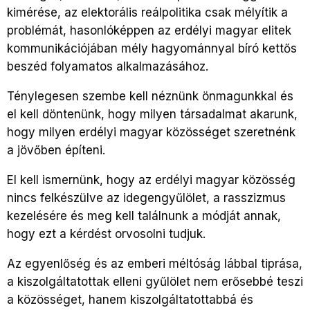
kimérése, az elektorális reálpolitika csak mélyítik a
problémát, hasonlóképpen az erdélyi magyar elitek
kommunikációjában mély hagyománnyal bíró kettős
beszéd folyamatos alkalmazásához.
Ténylegesen szembe kell néznünk önmagunkkal és
el kell döntenünk, hogy milyen társadalmat akarunk,
hogy milyen erdélyi magyar közösséget szeretnénk
a jövőben építeni.
El kell ismernünk, hogy az erdélyi magyar közösség
nincs felkészülve az idegengyűlölet, a rasszizmus
kezelésére és meg kell találnunk a módját annak,
hogy ezt a kérdést orvosolni tudjuk.
Az egyenlőség és az emberi méltóság lábbal tiprása,
a kiszolgáltatottak elleni gyűlölet nem erősebbé teszi
a közösséget, hanem kiszolgáltatottabbá és