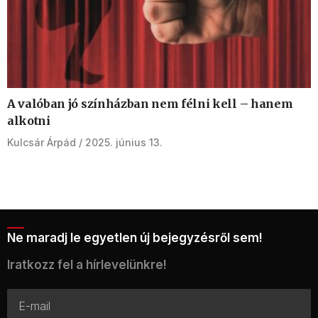
A valóban jó színházban nem félni kell – hanem
alkotni
Kulcsár Árpád
2025. június 13.
Ne maradj le egyetlen új bejegyzésről sem!
Iratkozz fel a hírlevelünkre!