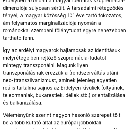
Erdélyben azonban a magyar identitás szupremácia-
dimenziója súlyosan sérült. A társadalmi rétegződés
tényei, a magyar közösség 101 éve tartó fokozatos,
ám folyamatos marginalizációja nyomán a
románokkal szembeni fölénytudat egyre nehezebben
tartható fenn.
Így az erdélyi magyarok hajlamosak az identitásuk
mélyrétegeiben rejtőző szupremácia-tudatot
mintegy transzponálni. Magunk ilyen
transzponálásnak érezzük a (rendszerváltás utáni
neo-)transzilvanizmust, aminek jelenleg egyetlen
reális tartalma sajnos az Erdélyen kívüliek (oltyánok,
teleormaniak, bukarestiek, déliek stb.) orientalizálása
és balkanizálása.
Véleményünk szerint nagyon hasonló szerepet tölt
be a több kutató által az európai jobboldali