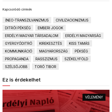
Kapcsolódó címkék
(NEO-TRANSZILVANIZMUS
CIVILIZACIONIZMUS
DITRÓI PÉKSÉG
EMBERI JOGOK
ERDÉLYI MAGYAR TÁRSADALOM
ERDÉLYI MAGYARSÁG
GYERGYÓDITRÓ
KIREKESZTÉS
KISS TAMÁS
KOMMUNIKÁCIÓ
MAGYARORSZÁG
PÉKSÉG
PROPAGANDA
RASSZIZMUS
SZÉKELYFÖLD
SZÉLSŐJOBB
TORÓ TIBOR
Ez is érdekelhet
VÉLEMÉNY