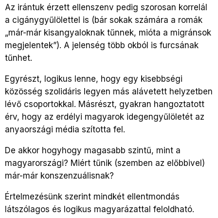
Az irántuk érzett ellenszenv pedig szorosan korrelál
a cigánygyűlölettel is (bár sokak számára a romák
„már-már kisangyaloknak tűnnek, mióta a migránsok
megjelentek”). A jelenség több okból is furcsának
tűnhet.
Egyrészt, logikus lenne, hogy egy kisebbségi
közösség szolidáris legyen más alávetett helyzetben
lévő csoportokkal. Másrészt, gyakran hangoztatott
érv, hogy az erdélyi magyarok idegengyűlöletét az
anyaországi média szította fel.
De akkor hogyhogy magasabb szintű, mint a
magyarországi? Miért tűnik (szemben az előbbivel)
már-már konszenzuálisnak?
Értelmezésünk szerint mindkét ellentmondás
látszólagos és logikus magyarázattal feloldható.