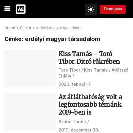
Támogass
Home
Címke
erdélyi magyar társadalom
Címke:
erdélyi magyar társadalom
Kiss Tamás – Toró
Tibor: Ditró tükrében
Toró Tibor
Kiss Tamás
Átlátszó
Erdély
2020. február 7.
Az átláthatóság volt a
legfontosabb témánk
2019-ben is
Szabó Tünde
2019. december 30.