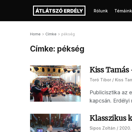
Rólunk
Témáink
Home
Címke
pékség
Címke:
pékség
Kiss Tamás –
Toró Tibor
Kiss Ta
Publicisztika az 
kapcsán. Erdélyi
Klasszikus 
Sipos Zoltán
2020. 