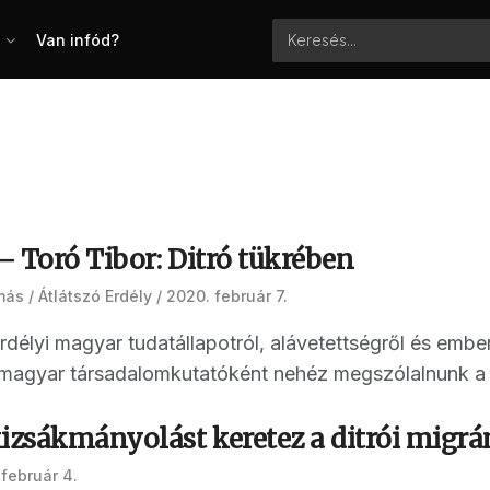
Van infód?
 Toró Tibor: Ditró tükrében
más
Átlátszó Erdély
2020. február 7.
erdélyi magyar tudatállapotról, alávetettségről és embe
 magyar társadalomkutatóként nehéz megszólalnunk a di
kizsákmányolást keretez a ditrói migr
február 4.