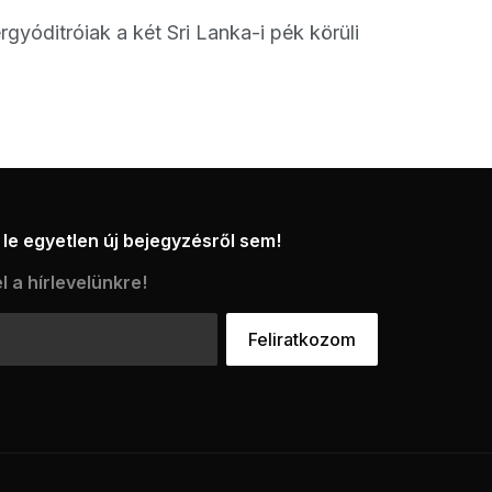
gyóditróiak a két Sri Lanka-i pék körüli
le egyetlen új bejegyzésről sem!
l a hírlevelünkre!