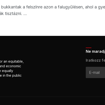
 bukkantak a felszínre azon a falugyűlésen, ahol a gyer
k tisztázni. ...
Ne maradj 
Iratkozz fe
or an equitable,
l and economic
e equally
 in the public