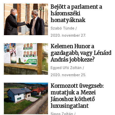
Bejött a parlament a
háromszéki
honatyáknak
Szabó Tünde
2020. november 27.
Kelemen Hunor a
gazdagabb, vagy Lénárd
András jobbkeze?
Egyed Ufó Zoltán
2020. november 25.
Kormozott üvegzseb:
mutatjuk a Mezei
Jánoshoz köthető
luxusingatlant
Sipos Zoltán