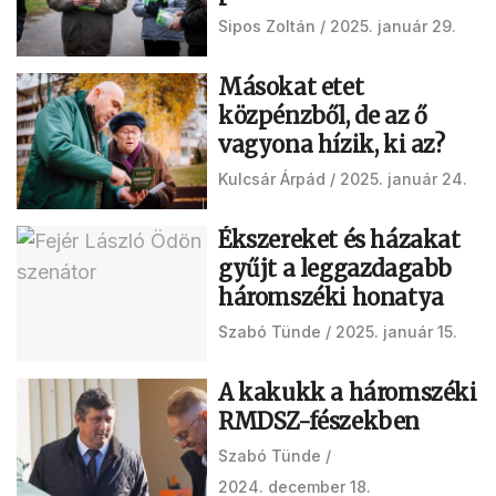
Sipos Zoltán
2025. január 29.
Másokat etet
közpénzből, de az ő
vagyona hízik, ki az?
Kulcsár Árpád
2025. január 24.
Ékszereket és házakat
gyűjt a leggazdagabb
háromszéki honatya
Szabó Tünde
2025. január 15.
A kakukk a háromszéki
RMDSZ-fészekben
Szabó Tünde
2024. december 18.