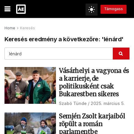
Támogass
Home
Keresés
Keresés eredmény a következőre: 'lénárd'
Vásárhelyi a vagyona és
a karrierje, de
politikusként csak
Bukarestben sikeres
Szabó Tünde
2025. március 5.
Semjén Zsolt karjaiból
röpült a román
parlamentbe