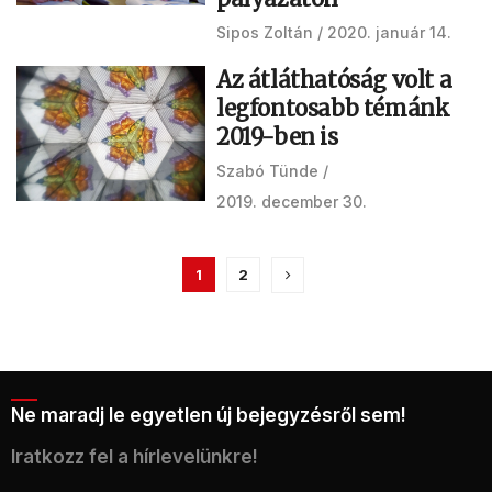
Sipos Zoltán
2020. január 14.
Az átláthatóság volt a
legfontosabb témánk
2019-ben is
Szabó Tünde
2019. december 30.
1
2
Ne maradj le egyetlen új bejegyzésről sem!
Iratkozz fel a hírlevelünkre!