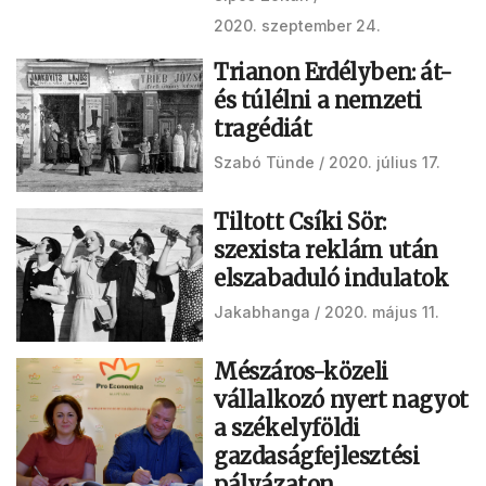
2020. szeptember 24.
Trianon Erdélyben: át-
és túlélni a nemzeti
tragédiát
Szabó Tünde
2020. július 17.
Tiltott Csíki Sör:
szexista reklám után
elszabaduló indulatok
Jakabhanga
2020. május 11.
Mészáros-közeli
vállalkozó nyert nagyot
a székelyföldi
gazdaságfejlesztési
pályázaton