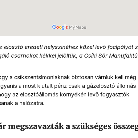
elosztó eredeti helyszínéhez közel levő focipályát zö
gáló csarnokot kékkel jelöltük, a Csíki Sör Manufakt
 hogy a csíkszentsimoniaknak biztosan várniuk kell még
gyanis a most kiutalt pénz csak a gázelosztó állomás 
 hogy az elosztóállomás környékén levő fogyasztók
anak a hálózatra.
ár megszavazták a szükséges össze