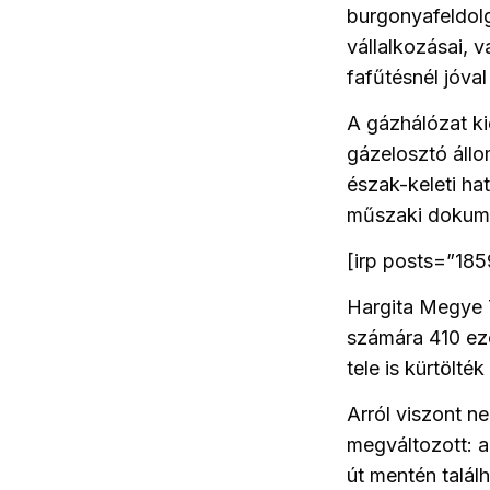
burgonyafeldol
vállalkozásai, 
fafűtésnél jóv
A gázhálózat ki
gázelosztó állo
észak-keleti ha
műszaki dokumen
[irp posts=”185
Hargita Megye
számára 410 ezer
tele is kürtölték
Arról viszont n
megváltozott: a
út mentén találh