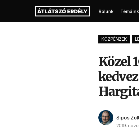
Rólunk
Témáink
KÖZPÉNZEK
L
Közel 1
kedvez 
Hargit
Sipos Zol
2019. nove