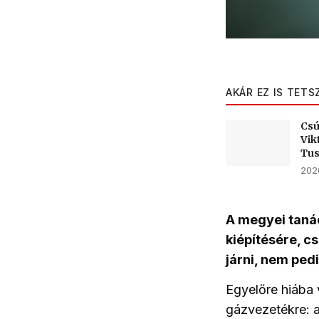
AKÁR EZ IS TETS
Csú
Vik
Tu
2026
A megyei tanác
kiépítésére, c
járni, nem ped
Egyelőre hiába 
gázvezetékre: a