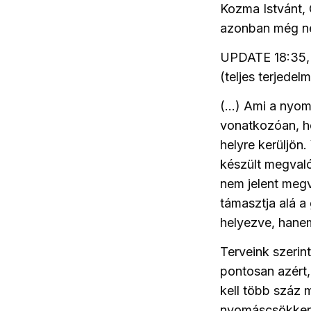
Kozma Istvánt,
azonban még nem
UPDATE 18:35, 
(teljes terjede
(…) Ami a nyomá
vonatkozóan, ho
helyre kerüljön.
készült megvaló
nem jelent megva
támasztja alá a
helyezve, hanem
Terveink szerin
pontosan azért
kell több száz 
nyomáscsökkent