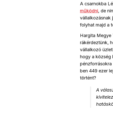
A csarnokba Lé
működni
, de n
vállalkozásnak 
folyhat majd a 
Hargita Megye 
rákérdeztünk, 
vállalkozó üzle
hogy a község l
pénzforrásokra
ben 449 ezer le
történt?
A válas
kivitel
hatáskö