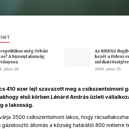
ZHET
cspolitikus még Orbán
Az RMDSZ dugib
tor? A bizonytalanság
kezét a Fidesz e
sványosa
médiatrösztjére
. július 26.
2026. július 25.
s 410 ezer lejt szavazott meg a csíkszentsimoni 
sakhogy első körben Lénárd András üzleti vállalkozá
ig a lakosság.
várja 3500 csíkszentsimoni lakos, hogy rácsatlakozha
 gázelosztó állomás a község határától 800 méterre t