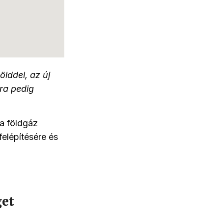
lddel, az új
úra pedig
 a földgáz
felépítésére és
get