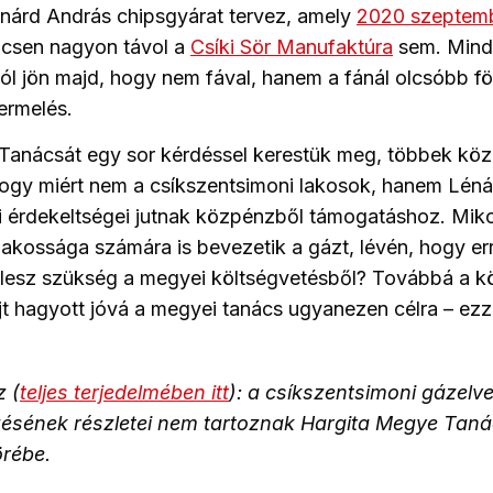
nárd András chipsgyárat tervez, amely
2020 szeptemb
incsen nagyon távol a
Csíki Sör Manufaktúra
sem. Mind
jól jön majd, hogy nem fával, hanem a fánál olcsóbb f
termelés.
Tanácsát egy sor kérdéssel kerestük meg, többek köz
hogy miért nem a csíkszentsimoni lakosok, hanem Lén
ti érdekeltségei jutnak közpénzből támogatáshoz. Mik
akossága számára is bevezetik a gázt, lévén, hogy er
 lesz szükség a megyei költségvetésből? Továbbá a 
jt hagyott jóvá a megyei tanács ugyanezen célra – ezz
z (
teljes terjedelmében itt
): a csíkszentsimoni gázelv
ezésének részletei nem tartoznak Hargita Megye Tan
rébe.