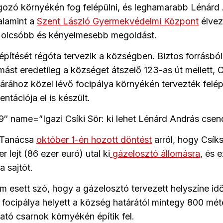
gozó környékén fog felépülni, és leghamarabb Lénárd
valamint a
Szent László Gyermekvédelmi Központ
élvezh
al olcsóbb és kényelmesebb megoldást.
építését régóta tervezik a községben. Biztos forrásból
mást eredetileg a községet átszelő 123-as út mellett,
tárához közel lévő focipálya környékén tervezték felép
tációja el is készült.
9″ name=”Igazi Csíki Sör: ki lehet Lénárd András csen
 Tanácsa
október 1-én hozott döntést
arról, hogy Csík
 lejt (86 ezer euró) utal ki
gázelosztó állomásra
, és e
 a sajtót.
em esett szó, hogy a gázelosztó tervezett helyszíne i
 focipálya helyett a község határától mintegy 800 mét
ató csarnok környékén építik fel.