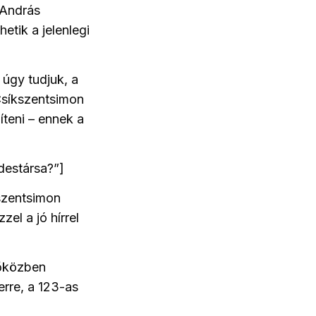
 András
etik a jelenlegi
 úgy tudjuk, a
 Csíkszentsimon
íteni – ennek a
destársa?”]
szentsimon
zzel a jó hírrel
dőközben
erre, a 123-as