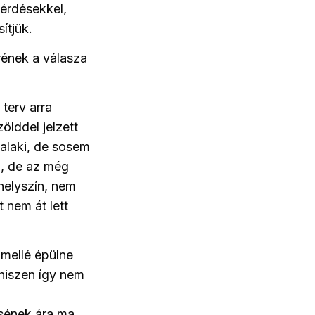
érdésekkel,
ítjük.
rének a válasza
terv arra
ölddel jelzett
valaki, de sosem
d, de az még
 helyszín, nem
 nem át lett
 mellé épülne
hiszen így nem
sének ára ma