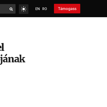
Támogass
EN
RO
el
ójának