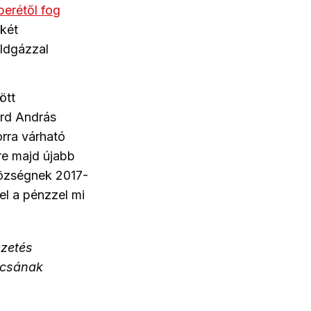
erétől fog
két
öldgázzal
ött
árd András
orra várható
re majd újabb
községnek 2017-
el a pénzzel mi
ezetés
ácsának