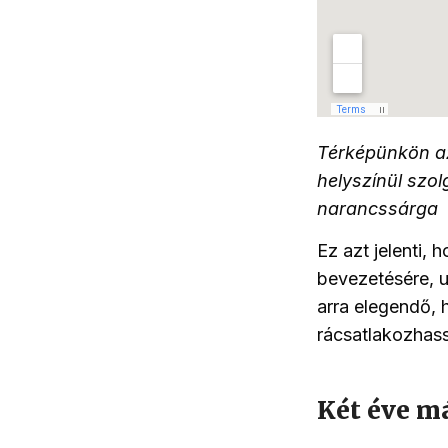
Térképünkön az 
helyszínül szol
narancssárga
Ez azt jelenti,
bevezetésére, u
arra elegendő,
rácsatlakozhass
Két éve m