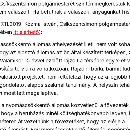
 Csíkszentsimon polgármesterét szintén megkerestük k
 válaszolt. Ha befutnak a válaszok, anyagunkat friss
7.11.2019: Kozma István, Csíkszentsimon polgármeste
lmében
itt elérhető
):
scsökkentő állomás áthelyezését illeti: nem volt soha 
gy az elosztó állomás az ön által készített térképen, z
 Valamikor 15 évvel ezelőtt rajzolt a térképre egy x-et 
sítási terv arra vonatkozóan. Rajzolni bárki, bármit tu
lósított projektet, nem feltételezi, hogy az a legjobb
 gondolatot alapos szakmai tanulmány. A helyszín tehát
 most lett megállapítva.
t a nyomáscsökkentő állomás közvetlenül a fővezeték
, hogy a beruházás minél költséghatékonyabb legyen, 
méteren át vezetnünk a fővezetéket, hogy az elérje a
ő állomást. Egy nyomáscsökkentő állomás megépíté