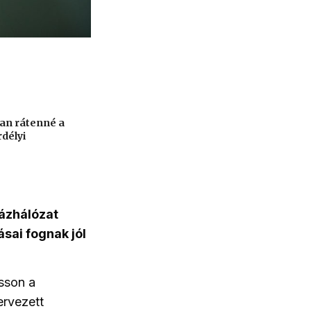
an rátenné a
rdélyi
gázhálózat
sai fognak jól
sson a
ervezett