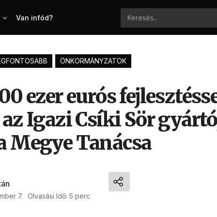
Van infód?
EGFONTOSABB
ÖNKORMÁNYZATOK
00 ezer eurós fejlesztéss
az Igazi Csíki Sör gyárt
a Megye Tanácsa
tán
mber 7.
Olvasási Idő: 5 perc