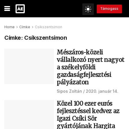
Támogass
Home
Címke
Csíkszentsimon
Címke:
Csíkszentsimon
Mészáros-közeli
vállalkozó nyert nagyot
a székelyföldi
gazdaságfejlesztési
pályázaton
Sipos Zoltán
2020. január 14.
Közel 100 ezer eurós
fejlesztéssel kedvez az
Igazi Csíki Sör
gyártójának Hargita