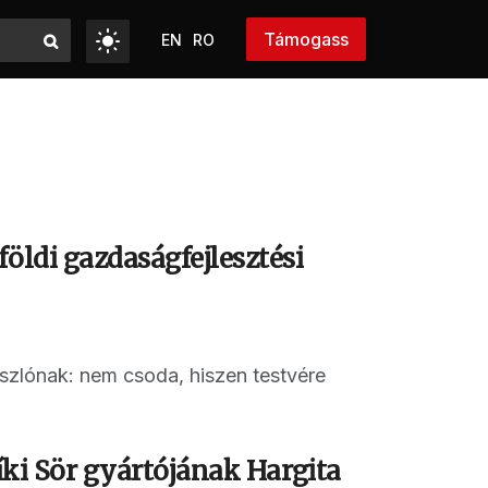
Támogass
EN
RO
öldi gazdaságfejlesztési
Lászlónak: nem csoda, hiszen testvére
síki Sör gyártójának Hargita