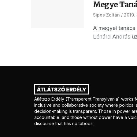
Megye Taná
Sipos Zoltán
2019.
A megyei tanács 
Lénárd András üzl
Átlátszó Erdély (Transparent Transylvania) works f
inclusive and collaborative society where politica
decision-making is transparent. Those in power ar
accountable, and those without power have a voice
discourse that has no taboos.