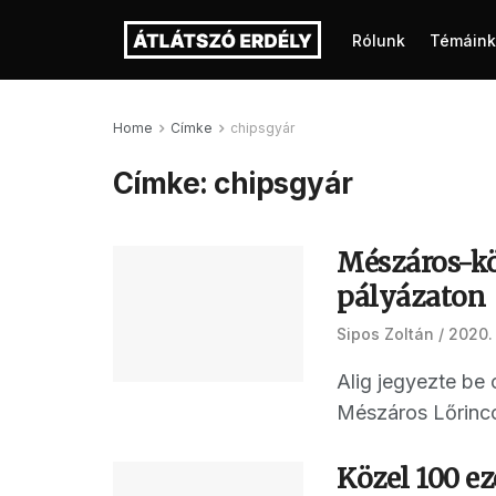
Rólunk
Témáink
Home
Címke
chipsgyár
Címke:
chipsgyár
Mészáros-köz
pályázaton
Sipos Zoltán
2020. 
Alig jegyezte be 
Mészáros Lőrincce
Közel 100 ez