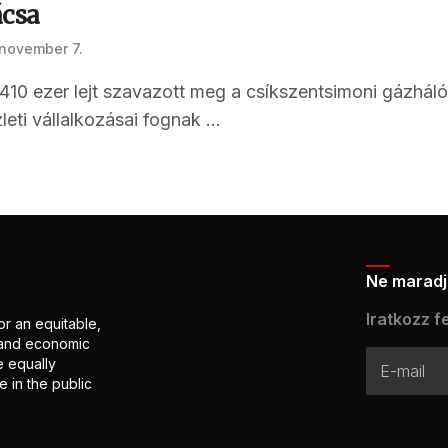
csa
 november 7.
410 ezer lejt szavazott meg a csíkszentsimoni gázháló
eti vállalkozásai fognak ...
Ne maradj 
Iratkozz fe
or an equitable,
l and economic
e equally
 in the public