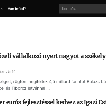
Van infód?
eli vállalkozó nyert nagyot a székelyf
január 14.
cégeit, rögtön megítéltek 4,5 milliárd forintot Balázs 
l és Tiborcz Istvánnal ...
er eurós fejlesztéssel kedvez az Igazi C