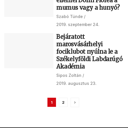
ellenfél Dorin Florea a
mumus vagy a hunyó?
Szabó Tünde
2019. szeptember 24.
Bejáratott
marosvásárhelyi
fociklubot nyúlna le a
Székelyföldi Labdarúgó
Akadémia
Sipos Zoltán
2019. augusztus 23.
1
2