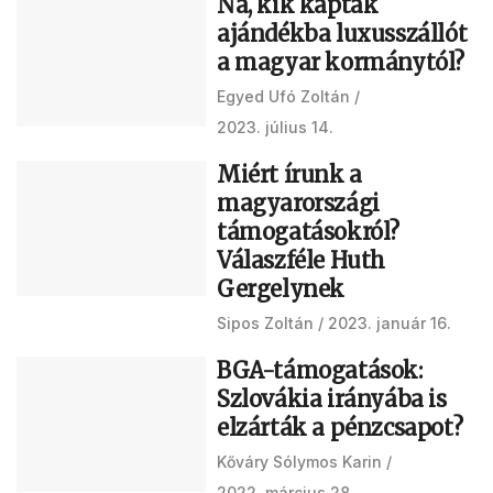
Na, kik kaptak
ajándékba luxusszállót
a magyar kormánytól?
Egyed Ufó Zoltán
2023. július 14.
Miért írunk a
magyarországi
támogatásokról?
Válaszféle Huth
Gergelynek
Sipos Zoltán
2023. január 16.
BGA-támogatások:
Szlovákia irányába is
elzárták a pénzcsapot?
Kőváry Sólymos Karin
2022. március 28.