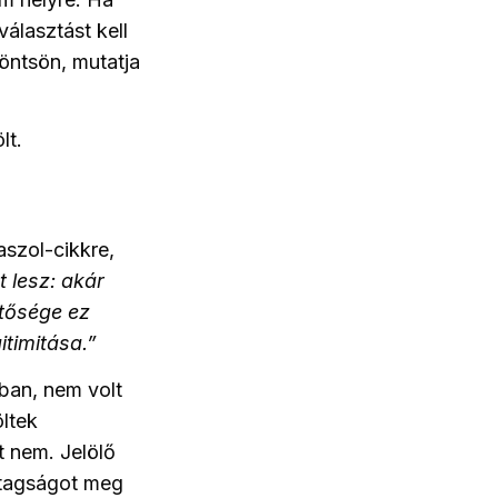
választást kell
döntsön, mutatja
lt.
aszol-cikkre,
 lesz: akár
tősége ez
itimitása.”
uban, nem volt
öltek
t nem. Jelölő
 tagságot meg