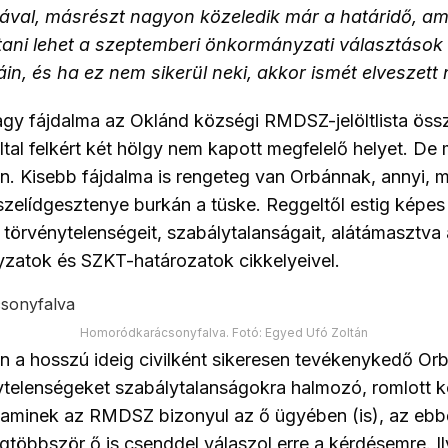
ikával, másrészt nagyon közeledik már a határidő, am
ani lehet a szeptemberi önkormányzati választások
stáin, és ha ez nem sikerül neki, akkor ismét elveszett
gy fájdalma az Oklánd községi RMDSZ-jelöltlista össz
tal felkért két hölgy nem kapott megfelelő helyet. De
n. Kisebb fájdalma is rengeteg van Orbánnak, annyi, m
szelídgesztenye burkán a tüske. Reggeltől estig képes 
örvénytelenségeit, szabálytalanságait, alátámasztva 
atok és SZKT-határozatok cikkelyeivel.
Homoródkarácsonyfalva. Fotó: Egyed Ufó Zoltán
n a hosszú ideig civilként sikeresen tevékenykedő Or
ytelenségeket szabálytalanságokra halmozó, romlott 
aminek az RMDSZ bizonyul az ő ügyében (is), az ebbő
egtöbbször ő is csenddel válaszol erre a kérdésemre. I