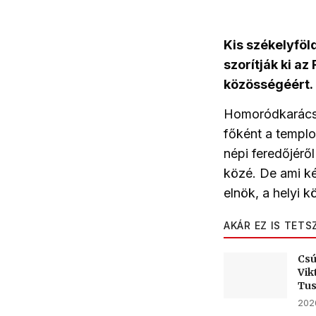
Kis székelyföld
szorítják ki a
közösségéért.
Homoródkarácso
főként a templom
népi feredőjérő
közé. De ami k
elnök, a helyi
AKÁR EZ IS TETS
Csú
Vik
Tu
2026