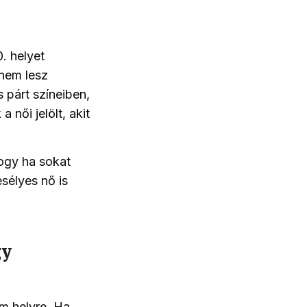
0. helyet
 nem lesz
 párt színeiben,
női jelölt, akit
ogy ha sokat
esélyes nő is
gy
om helyre. Ha