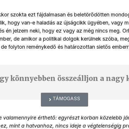
kor szokta ezt fájdalmasan és beletörődötten mondog
dik, hogy van-e haladás az újságcikk ügyében, vagy mi
s én jelzem neki, hogy ez vagy az még nincs meg. Or
ember, de amikor a politikai dolgok kerülnek szóba, me
de folyton reménykedő és határozottan sietős emberré
gy könnyebben összeálljon a nagy 
TÁMOGASS
e valamennyire érthető: egyrészt korban közelebb já
ez, mint a hatvanhoz, nincs ideje a végtelenségig p