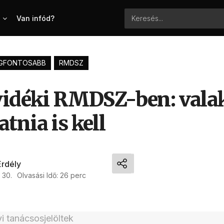
Van infód?
GFONTOSABB
RMDSZ
vidéki RMDSZ-ben: vala
tnia is kell
Erdély
 30.
Olvasási Idő: 26 perc