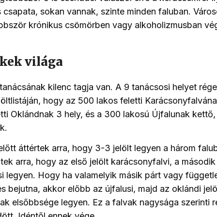
 csapata, sokan vannak, szinte minden faluban. Váro
többször krónikus csömörben vagy alkoholizmusban vé
ekek világa
anácsának kilenc tagja van. A 9 tanácsosi helyet rég
ltlistáján, hogy az 500 lakos feletti Karácsonyfalvának
etti Oklándnak 3 hely, és a 300 lakosú Újfalunak kettő,
k.
előtt áttértek arra, hogy 3-3 jelölt legyen a három falu
tek arra, hogy az első jelölt karácsonyfalvi, a második
si legyen. Hogy ha valamelyik másik párt vagy független
s bejutna, akkor előbb az újfalusi, majd az oklándi jelölt
ak elsőbbsége legyen. Ez a falvak nagysága szerinti 
tt. Idéntől ennek vége.