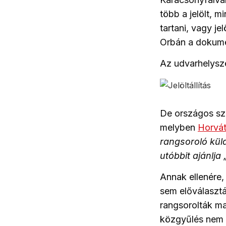
több a jelölt, m
tartani, vagy j
Orbán a dokum
Az udvarhelyszé
De országos szi
melyben
Horvát
rangsoroló kül
utóbbit ajánlja
Annak ellenére,
sem előválasztá
rangsorolták ma
közgyűlés nem 