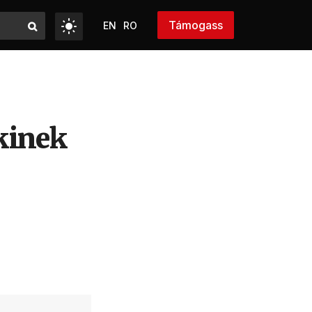
Támogass
EN
RO
kinek