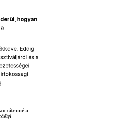
kiderül, hogyan
 a
ékköve. Eddig
ztiváljáról és a
vezetességei
irtokossági
g.
an rátenné a
rdélyi