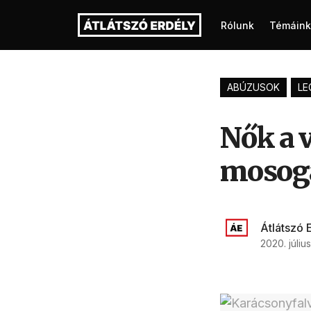
Rólunk
Témáink
ABÚZUSOK
LE
Nők a 
mosoga
Átlátszó 
2020. július