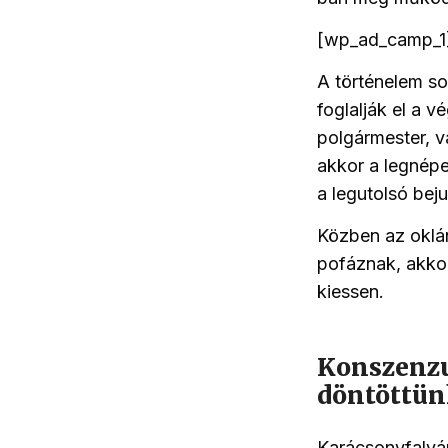
[wp_ad_camp_1
A történelem sor
foglalják el a v
polgármester, v
akkor a legnépe
a legutolsó beju
Közben az oklá
pofáznak, akkor 
kiessen.
Konszenzu
döntöttün
Karácsonyfalván