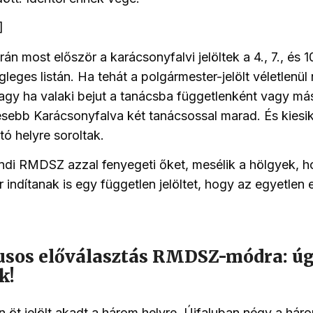
]
án most először a karácsonyfalvi jelöltek a 4., 7., és 1
égleges listán. Ha tehát a polgármester-jelölt véletlenül
agy ha valaki bejut a tanácsba függetlenként vagy más
sebb Karácsonyfalva két tanácsossal marad. És kiesik a 
tó helyre soroltak.
ndi RMDSZ azzal fenyegeti őket, mesélik a hölgyek, h
indítanak is egy független jelöltet, hogy az egyetlen 
sos előválasztás RMDSZ-módra: ú
k!
 öt jelölt akadt a három helyre, Újfaluban négy a hár