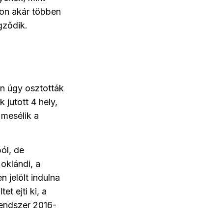
son akár többen
gződik.
en úgy osztották
 jutott 4 hely,
 mesélik a
ból, de
 oklándi, a
 jelölt indulna
et ejti ki, a
rendszer 2016-