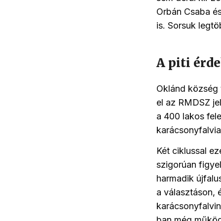
Orbán Csaba és
is. Sorsuk leg
A piti érd
Oklánd község t
el az RMDSZ jelö
a 400 lakos fel
karácsonyfalvia
Két ciklussal ez
szigorúan figyel
harmadik újfalu
a választáson, é
karácsonyfalvin
ban még működö