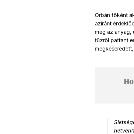
Orbán főként ak
aziránt érdeklő
meg az anyag, é
tűzről pattant 
megkeseredett, 
Ho
Sietség
hetvenh