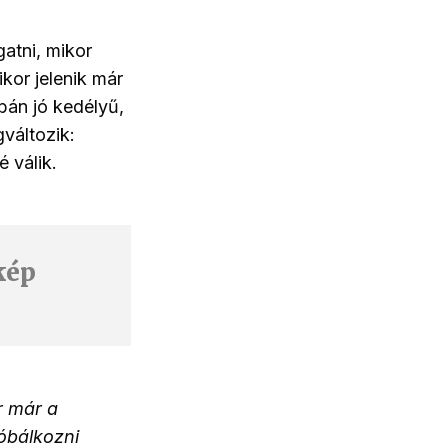
atni, mikor
kor jelenik már
bán jó kedélyű,
gváltozik:
 válik.
kép
r már a
róbálkozni