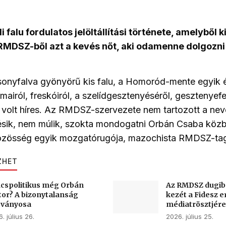
i falu fordulatos jelöltállítási története, amelyből 
z RMDSZ-ből azt a kevés nőt, aki odamenne dolgozni
nyfalva gyönyörű kis falu, a Homoród-mente egyik 
airól, freskóiról, a szelídgesztenyéséről, gesztenyefes
l volt híres. Az RMDSZ-szervezete nem tartozott a ne
ésik, nem múlik, szokta mondogatni Orbán Csaba közb
 közösség egyik mozgatórugója, mazochista RMDSZ-ta
ZHET
cspolitikus még Orbán
Az RMDSZ dugib
tor? A bizonytalanság
kezét a Fidesz e
sványosa
médiatrösztjére
. július 26.
2026. július 25.