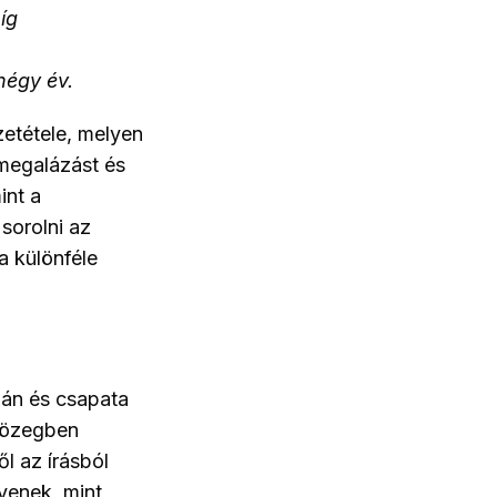
íg
 négy év.
etétele, melyen
 megalázást és
int a
sorolni az
a különféle
bán és csapata
közegben
l az írásból
lyenek, mint