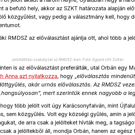
int a befutó hely, akkor az SZKT határozata alapján elő
elölő közgyűlést, vagy pedig a választmány kell, hogy 
entumot.
ki RMDSZ az előválasztást ajánlja ott, ahol több a jelö
Jelöltállítási szabályzat az RMDSZ-ben. Fotó: Egyed Ufó Zoltán
nten is az előválasztást preferálták, utal Orbán egy M
h Anna azt nyilatkozza
, hogy „
előválasztás mindenütt
döttgyűlés, akár urnás előválasztás. Az RMDSZ veze
 „hangsúlyosan”, mert szerintük ennek nagyobb a leg
 hogy több jelölt volt úgy Karácsonyfalván, mint Újfal
s, sem közgyűlés. Volt egy községi gyűlés, amin a jel
gukat, de arra csak a jelölteket hívták meg, a tagságo
csak a jelöltekből áll, mondja Orbán, hanem az egész