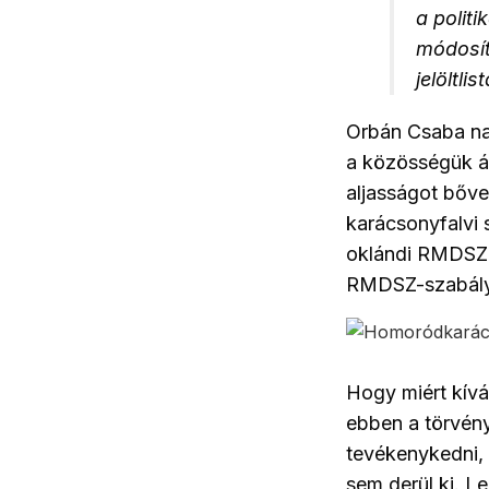
a polit
módosít
jelöltli
Orbán Csaba na
a közösségük ál
aljasságot bőve
karácsonyfalvi 
oklándi RMDSZ t
RMDSZ-szabályz
Hogy miért kívá
ebben a törvén
tevékenykedni, 
sem derül ki. L