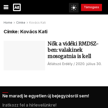
Támogass
Home
Címke
Kovács Kati
Címke:
Kovács Kati
Nők a vidéki RMDSZ-
ben: valakinek
mosogatnia is kell
Átlátszó Erdély
2020. július 30.
Ne maradj le egyetlen új bejegyzésről sem!
Iratkozz fel a hírlevelünkre!