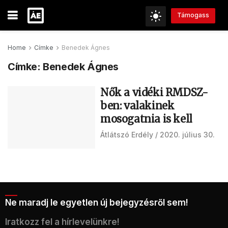
Támogass
Home
Címke
Benedek Ágnes
Címke:
Benedek Ágnes
Nők a vidéki RMDSZ-
ben: valakinek
mosogatnia is kell
Átlátszó Erdély
2020. július 30.
Ne maradj le egyetlen új bejegyzésről sem!
Iratkozz fel a hírlevelünkre!