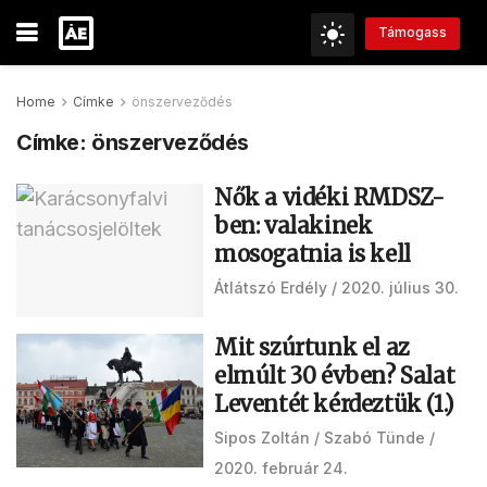
Támogass
Home
Címke
önszerveződés
Címke:
önszerveződés
Nők a vidéki RMDSZ-
ben: valakinek
mosogatnia is kell
Átlátszó Erdély
2020. július 30.
Mit szúrtunk el az
elmúlt 30 évben? Salat
Leventét kérdeztük (1.)
Sipos Zoltán
Szabó Tünde
2020. február 24.