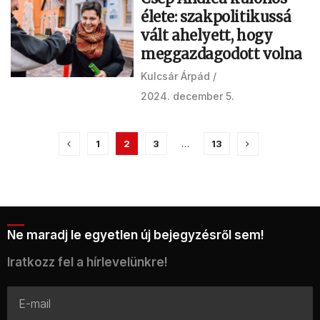
élete: szakpolitikussá
vált ahelyett, hogy
meggazdagodott volna
Kulcsár Árpád
2024. december 5.
1
2
3
…
13
Ne maradj le egyetlen új bejegyzésről sem!
Iratkozz fel a hírlevelünkre!