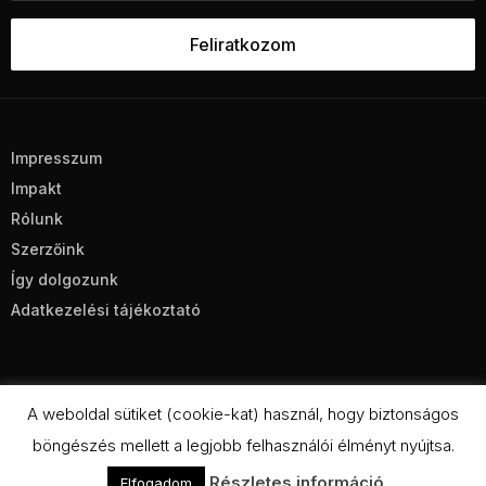
Impresszum
Impakt
Rólunk
Szerzőink
Így dolgozunk
Adatkezelési tájékoztató
A weboldal sütiket (cookie-kat) használ, hogy biztonságos
böngészés mellett a legjobb felhasználói élményt nyújtsa.
CC BY-NC-SA 4.0
Részletes információ
Elfogadom