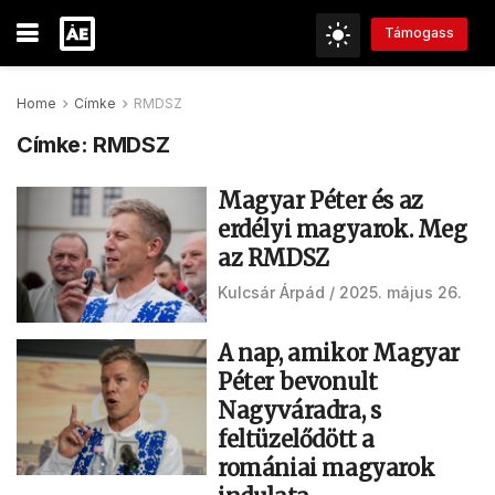
Támogass
Home
Címke
RMDSZ
Címke:
RMDSZ
Magyar Péter és az
erdélyi magyarok. Meg
az RMDSZ
Kulcsár Árpád
2025. május 26.
A nap, amikor Magyar
Péter bevonult
Nagyváradra, s
feltüzelődött a
romániai magyarok