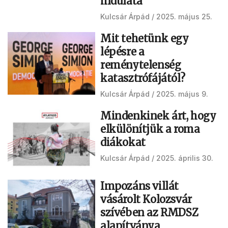
indulata
Kulcsár Árpád
2025. május 25.
Mit tehetünk egy
lépésre a
reménytelenség
katasztrófájától?
Kulcsár Árpád
2025. május 9.
Mindenkinek árt, hogy
elkülönítjük a roma
diákokat
Kulcsár Árpád
2025. április 30.
Impozáns villát
vásárolt Kolozsvár
szívében az RMDSZ
alapítványa