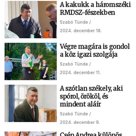
A kakukk a háromszéki
RMDSZ-fészekben
Szabó Tünde
2024. december 18.
Végre magára is gondol
a köz igazi szolgája
Szabó Tünde
2024. december 11.
A szótlan székely, aki
spórol, örököl, és
mindent aláír
Szabó Tünde
2024. december 9.
Csép Andrea különös