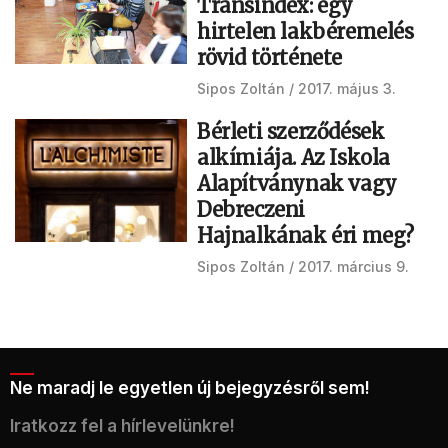
Transindex: egy
hirtelen lakbéremelés
rövid története
Sipos Zoltán
2017. május 3.
Bérleti szerződések
alkímiája. Az Iskola
Alapítványnak vagy
Debreczeni
Hajnalkának éri meg?
Sipos Zoltán
2017. március 9.
Ne maradj le egyetlen új bejegyzésről sem!
Iratkozz fel a hírlevelünkre!