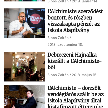
Sipos Zoltán
2019. január 14.
L’Alchimiste: szerződést
bontott, és részben
visszakapta pénzét az
Iskola Alapítvány
Sipos Zoltán
2018. szeptember 18.
Debreczeni Hajnalka
kiszállt a L’Alchimiste-
ből
Sipos Zoltán
2018. május 15.
L'Alchimiste – dörzsölt
vendéglátós szállt be az
Iskola Alapítvány által
kistafírozott étterembe