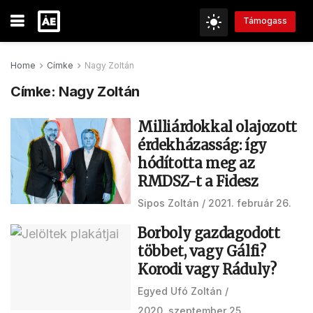
Támogass
Home
Címke
Nagy Zoltán
Címke:
Nagy Zoltán
Milliárdokkal olajozott
érdekházasság: így
hódította meg az
RMDSZ-t a Fidesz
Sipos Zoltán
2021. február 26.
Borboly gazdagodott
többet, vagy Gálfi?
Korodi vagy Ráduly?
Egyed Ufó Zoltán
2020. szeptember 25.