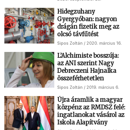
Hidegzuhany
Gyergyóban: nagyon
drágán fizetik meg az
olcsó távfűtést
Sipos Zoltán
2020. március 16.
L’Alchimiste bosszúja:
az ANI szerint Nagy
Debreczeni Hajnalka
összeférhetetlen
Sipos Zoltán
2019. március 6.
Újra áramlik a magyar
közpénz az RMDSZ felé:
ingatlanokat vásárol az
Iskola Alapítvány