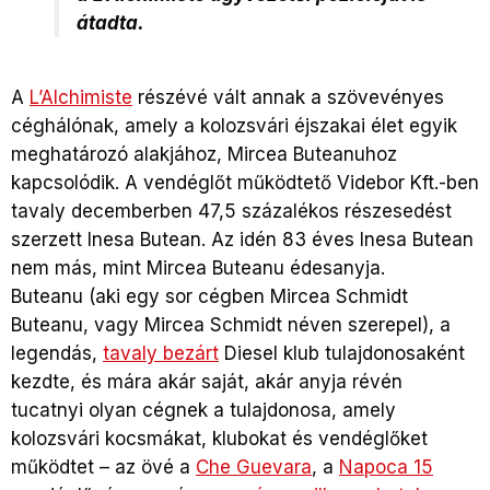
átadta.
A
L’Alchimiste
részévé vált annak a szövevényes
céghálónak, amely a kolozsvári éjszakai élet egyik
meghatározó alakjához, Mircea Buteanuhoz
kapcsolódik. A vendéglőt működtető Videbor Kft.-ben
tavaly decemberben 47,5 százalékos részesedést
szerzett Inesa Butean. Az idén 83 éves Inesa Butean
nem más, mint Mircea Buteanu édesanyja.
Buteanu (aki egy sor cégben Mircea Schmidt
Buteanu, vagy Mircea Schmidt néven szerepel), a
legendás,
tavaly bezárt
Diesel klub tulajdonosaként
kezdte, és mára akár saját, akár anyja révén
tucatnyi olyan cégnek a tulajdonosa, amely
kolozsvári kocsmákat, klubokat és vendéglőket
működtet – az övé a
Che Guevara
, a
Napoca 15