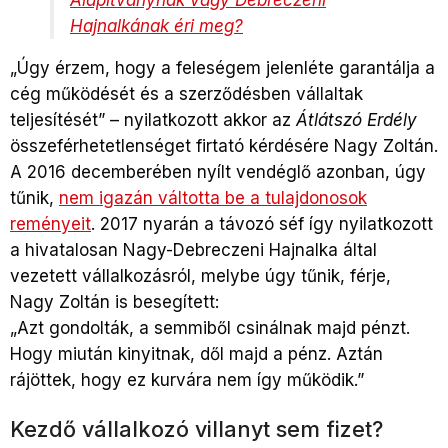
Hajnalkának éri meg?
„Úgy érzem, hogy a feleségem jelenléte garantálja a
cég működését és a szerződésben vállaltak
teljesítését” – nyilatkozott akkor az
Átlátszó Erdély
összeférhetetlenséget firtató kérdésére Nagy Zoltán.
A 2016 decemberében nyílt vendéglő azonban, úgy
tűnik,
nem igazán váltotta be a tulajdonosok
reményeit
. 2017 nyarán a távozó séf így nyilatkozott
a hivatalosan Nagy-Debreczeni Hajnalka által
vezetett vállalkozásról, melybe úgy tűnik, férje,
Nagy Zoltán is besegített:
„Azt gondolták, a semmiből csinálnak majd pénzt.
Hogy miután kinyitnak, dől majd a pénz. Aztán
rájöttek, hogy ez kurvára nem így működik.”
Kezdő vállalkozó villanyt sem fizet?