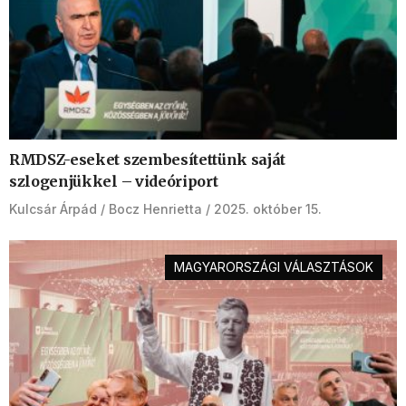
RMDSZ-eseket szembesítettünk saját
szlogenjükkel – videóriport
Kulcsár Árpád
Bocz Henrietta
2025. október 15.
MAGYARORSZÁGI VÁLASZTÁSOK