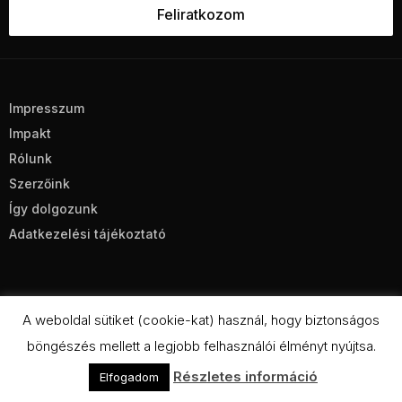
Impresszum
Impakt
Rólunk
Szerzőink
Így dolgozunk
Adatkezelési tájékoztató
A weboldal sütiket (cookie-kat) használ, hogy biztonságos
böngészés mellett a legjobb felhasználói élményt nyújtsa.
CC BY-NC-SA 4.0
Részletes információ
Elfogadom