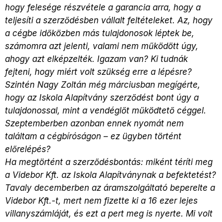
hogy felesége részvétele a garancia arra, hogy a
teljesíti a szerződésben vállalt feltételeket. Az, hogy
a cégbe időközben más tulajdonosok léptek be,
számomra azt jelenti, valami nem működött úgy,
ahogy azt elképzelték. Igazam van? Ki tudnák
fejteni, hogy miért volt szükség erre a lépésre?
Szintén Nagy Zoltán még márciusban megígérte,
hogy az Iskola Alapítvány szerződést bont úgy a
tulajdonossal, mint a vendéglőt működtető céggel.
Szeptemberben azonban ennek nyomát nem
találtam a cégbíróságon – ez ügyben történt
előrelépés?
Ha megtörtént a szerződésbontás: miként téríti meg
a Videbor Kft. az Iskola Alapítványnak a befektetést?
Tavaly decemberben az áramszolgáltató beperelte a
Videbor Kft.-t, mert nem fizette ki a 16 ezer lejes
villanyszámláját, és ezt a pert meg is nyerte. Mi volt