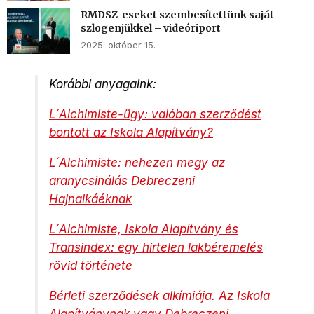
RMDSZ-eseket szembesítettünk saját
szlogenjükkel – videóriport
2025. október 15.
Korábbi anyagaink:
L´Alchimiste-ügy: valóban szerződést
bontott az Iskola Alapítvány?
L´Alchimiste: nehezen megy az
aranycsinálás Debreczeni
Hajnalkáéknak
L´Alchimiste, Iskola Alapítvány és
Transindex: egy hirtelen lakbéremelés
rövid története
Bérleti szerződések alkímiája. Az Iskola
Alapítványnak vagy Debreczeni