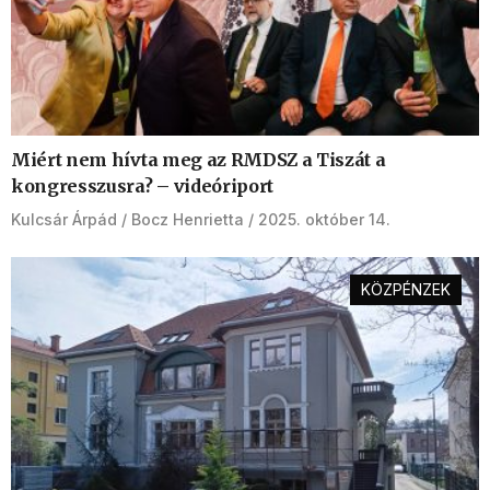
Miért nem hívta meg az RMDSZ a Tiszát a
kongresszusra? – videóriport
Kulcsár Árpád
Bocz Henrietta
2025. október 14.
KÖZPÉNZEK