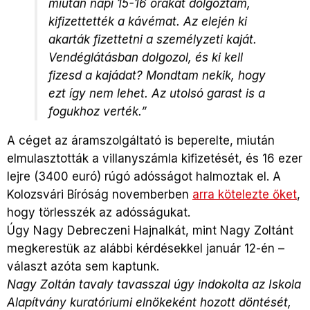
miután napi 15-16 órákat dolgoztam,
kifizettették a kávémat. Az elején ki
akarták fizettetni a személyzeti kaját.
Vendéglátásban dolgozol, és ki kell
fizesd a kajádat? Mondtam nekik, hogy
ezt így nem lehet. Az utolsó garast is a
fogukhoz verték.”
A céget az áramszolgáltató is beperelte, miután
elmulasztották a villanyszámla kifizetését, és 16 ezer
lejre (3400 euró) rúgó adósságot halmoztak el. A
Kolozsvári Bíróság novemberben
arra kötelezte őket
,
hogy törlesszék az adósságukat.
Úgy Nagy Debreczeni Hajnalkát, mint Nagy Zoltánt
megkerestük az alábbi kérdésekkel január 12-én –
választ azóta sem kaptunk.
Nagy Zoltán tavaly tavasszal úgy indokolta az Iskola
Alapítvány kuratóriumi elnökeként hozott döntését,