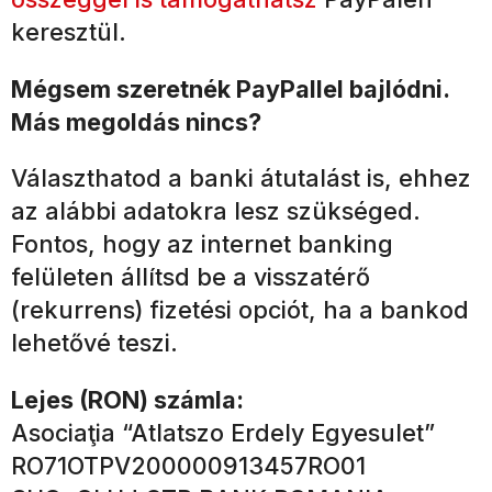
keresztül.
Mégsem szeretnék PayPallel bajlódni.
Más megoldás nincs?
Választhatod a banki átutalást is, ehhez
az alábbi adatokra lesz szükséged.
Fontos, hogy az internet banking
felületen állítsd be a visszatérő
(rekurrens) fizetési opciót, ha a bankod
lehetővé teszi.
Lejes (RON) számla:
Asociaţia “Atlatszo Erdely Egyesulet”
RO71OTPV200000913457RO01