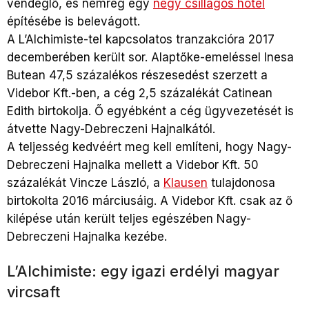
vendéglő, és nemrég egy
négy csillagos hotel
építésébe is belevágott.
A L’Alchimiste-tel kapcsolatos tranzakcióra 2017
decemberében került sor. Alaptőke-emeléssel Inesa
Butean 47,5 százalékos részesedést szerzett a
Videbor Kft.-ben, a cég 2,5 százalékát Catinean
Edith birtokolja. Ő egyébként a cég ügyvezetését is
átvette Nagy-Debreczeni Hajnalkától.
A teljesség kedvéért meg kell említeni, hogy Nagy-
Debreczeni Hajnalka mellett a Videbor Kft. 50
százalékát Vincze László, a
Klausen
tulajdonosa
birtokolta 2016 márciusáig. A Videbor Kft. csak az ő
kilépése után került teljes egészében Nagy-
Debreczeni Hajnalka kezébe.
L’Alchimiste: egy igazi erdélyi magyar
vircsaft