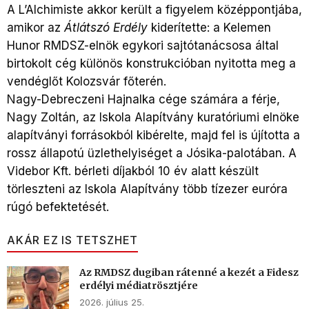
A L’Alchimiste akkor került a figyelem középpontjába,
amikor az
Átlátszó Erdély
kiderítette: a Kelemen
Hunor RMDSZ-elnök egykori sajtótanácsosa által
birtokolt cég különös konstrukcióban nyitotta meg a
vendéglőt Kolozsvár főterén.
Nagy-Debreczeni Hajnalka cége számára a férje,
Nagy Zoltán, az Iskola Alapítvány kuratóriumi elnöke
alapítványi forrásokból kibérelte, majd fel is újította a
rossz állapotú üzlethelyiséget a Jósika-palotában. A
Videbor Kft. bérleti díjakból 10 év alatt készült
törleszteni az Iskola Alapítvány több tízezer euróra
rúgó befektetését.
AKÁR EZ IS TETSZHET
Az RMDSZ dugiban rátenné a kezét a Fidesz
erdélyi médiatrösztjére
2026. július 25.