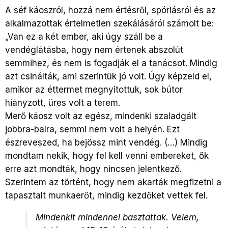
A séf káoszról, hozzá nem értésről, spórlásról és az
alkalmazottak értelmetlen szekálásáról számolt be:
„Van ez a két ember, aki úgy száll be a
vendéglátásba, hogy nem értenek abszolút
semmihez, és nem is fogadják el a tanácsot. Mindig
azt csinálták, ami szerintük jó volt. Úgy képzeld el,
amikor az éttermet megnyitottuk, sok bútor
hiányzott, üres volt a terem.
Merő káosz volt az egész, mindenki szaladgált
jobbra-balra, semmi nem volt a helyén. Ezt
észreveszed, ha bejössz mint vendég. (…) Mindig
mondtam nekik, hogy fel kell venni embereket, ők
erre azt mondták, hogy nincsen jelentkező.
Szerintem az történt, hogy nem akarták megfizetni a
tapasztalt munkaerőt, mindig kezdőket vettek fel.
Mindenkit mindennel basztattak. Velem,