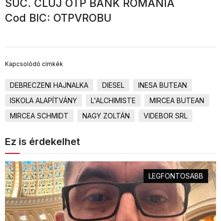
SUC. CLUJ OTP BANK ROMANIA
Cod BIC: OTPVROBU
Kapcsolódó címkék
DEBRECZENI HAJNALKA
DIESEL
INESA BUTEAN
ISKOLA ALAPÍTVÁNY
L'ALCHIMISTE
MIRCEA BUTEAN
MIRCEA SCHMIDT
NAGY ZOLTÁN
VIDEBOR SRL
Ez is érdekelhet
LEGFONTOSABB