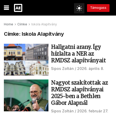
Támogass
Home
Címke
Iskola Alapítvány
Címke:
Iskola Alapítvány
Hallgatni arany. Így
hízlalta a NER az
RMDSZ alapítványait
Sipos Zoltán
2026. április 8.
Nagyot szakítottak az
RMDSZ alapítványai
2025-ben a Bethlen
Gábor Alapnál
Sipos Zoltán
2026. február 27.