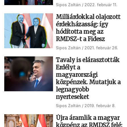
Sipos Zoltán
2022. február 11.
Milliárdokkal olajozott
érdekházasság: így
hódította meg az
RMDSZ-t a Fidesz
Sipos Zoltán
2021. február 26.
Tavaly is elárasztották
Erdélyt a
magyarországi
közpénzek. Mutatjuk a
legnagyobb
nyerteseket
Sipos Zoltán
2019. február 8.
Újra áramlik a magyar
közpénz az RMDSZ felé: