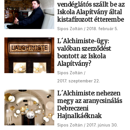
vendéglátós szállt be az
Iskola Alapítvány által
kistafírozott étterembe
Sipos Zoltán
2018. február 5.
L´Alchimiste-ügy:
valóban szerződést
bontott az Iskola
Alapítvány?
Sipos Zoltán
2017. szeptember 22.
L´Alchimiste: nehezen
megy az aranycsinálás
Debreczeni
Hajnalkáéknak
Sipos Zoltán
2017. június 30.