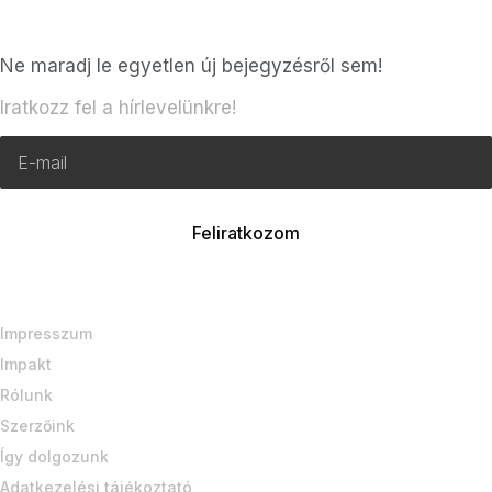
Ne maradj le egyetlen új bejegyzésről sem!
Iratkozz fel a hírlevelünkre!
Impresszum
Impakt
Rólunk
Szerzőink
Így dolgozunk
Adatkezelési tájékoztató