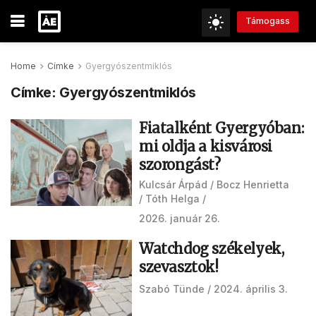
Támogass
Home
Címke
Gyergyószentmiklós
Címke:
Gyergyószentmiklós
Fiatalként Gyergyóban:
mi oldja a kisvárosi
szorongást?
Kulcsár Árpád
Bocz Henrietta
Tóth Helga
2026. január 26.
Watchdog székelyek,
szevasztok!
Szabó Tünde
2024. április 3.