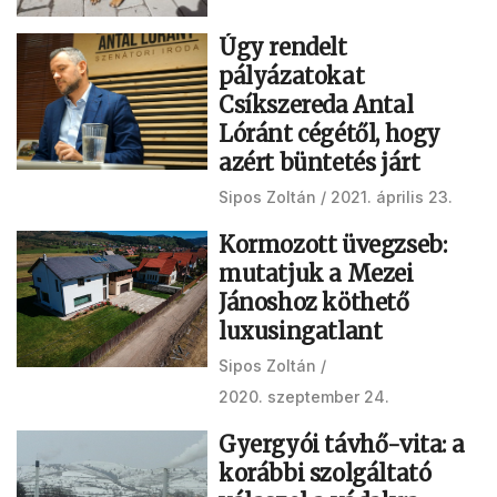
Úgy rendelt
pályázatokat
Csíkszereda Antal
Lóránt cégétől, hogy
azért büntetés járt
Sipos Zoltán
2021. április 23.
Kormozott üvegzseb:
mutatjuk a Mezei
Jánoshoz köthető
luxusingatlant
Sipos Zoltán
2020. szeptember 24.
Gyergyói távhő-vita: a
korábbi szolgáltató