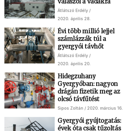
válaszol a vádakra
Átlátszó Erdély
2020. április 28.
Évi több millió lejjel
számlázzák túl a
gyergyói távhőt
Átlátszó Erdély
2020. április 20.
Hidegzuhany
Gyergyóban: nagyon
drágán fizetik meg az
olcsó távfűtést
Sipos Zoltán
2020. március 16.
Gyergyói gyújtogatás:
évek óta csak tűzoltás