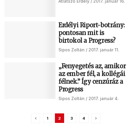
Átlátszó Erdély
2017. január 16.
Erdélyi Riport-botrány:
pontosan mit is
birtokol a Progress?
Sipos Zoltán
2017. január 11.
„Fenyegetés az, amikor
az ember fél, a kollégái
félnek.” Így cenzúráz a
Progress
Sipos Zoltán
2017. január 4.
1
2
3
4