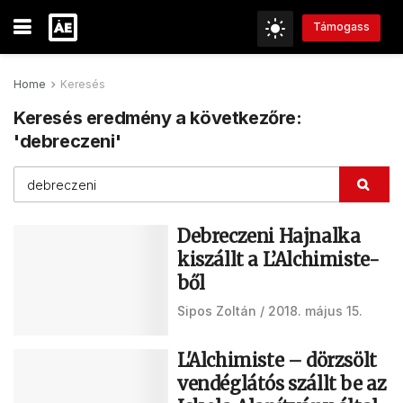
Támogass
Home
Keresés
Keresés eredmény a következőre:
'debreczeni'
Debreczeni Hajnalka
kiszállt a L’Alchimiste-
ből
Sipos Zoltán
2018. május 15.
L'Alchimiste – dörzsölt
vendéglátós szállt be az