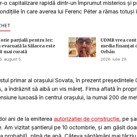
tr-o capitalizare rapidă dintr-un împrumut misterios și p
condițiile în care averea lui Ferenc Péter a rămas totuși 
ZHET
torie parțială pentru Ier:
UDMR vrea contro
 evacuată la Sălacea este
media finanțat 
t mai curată
Orbán
. august 5.
2026. iulie 29.
stul primar al orașului Sovata, în prezent președintele C
a îndrăznit să aibă un vis măreț. Firma aflată în propri
nsiune luxoasă în centrul orașului, la numai 200 de met
doi ani de la emiterea
autorizației de construcție
, pe șa
e. Am vizitat șantierul pe 10 octombrie, și am găsit do
a probabil), plină de apă. Câteva săptămâni mai târzi