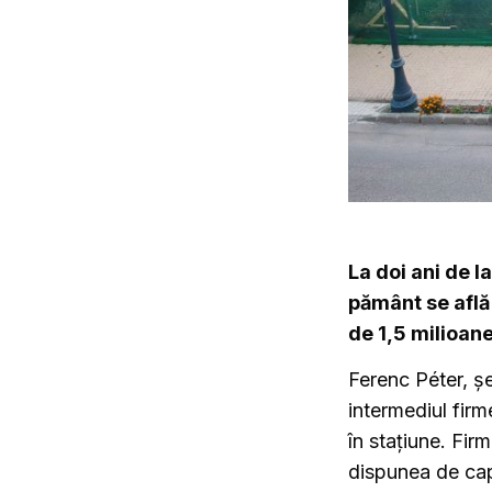
La doi ani de 
pământ se află
de 1,5 milioan
Ferenc Péter, șe
intermediul firm
în stațiune. Fir
dispunea de capi