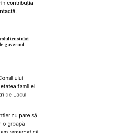
rin contribuția
intactă.
lul trustului
de guvernul
onsiliului
etatea familiei
ri de Lacul
ntier nu pare să
ar o groapă
u am remarcat că