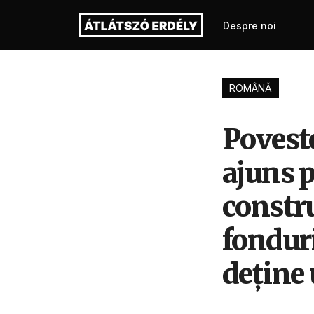
Despre noi
ROMÂNĂ
Poveste
ajuns p
constr
fonduri
deține