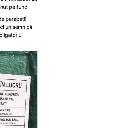
rnut pe fund.
de parapeții
ici un semn că
bligatoriu