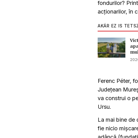
fondurilor? Prin
acționarilor, în 
AKÁR EZ IS TETS
Vic
apa
mul
2026
Ferenc Péter, fo
Județean Mureș, 
va construi o pe
Ursu.
La mai bine de 
fie nicio mișcar
adâncă (fundați