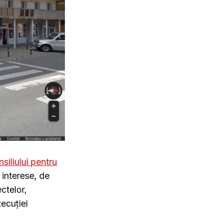
siliul
ui
pentru
 interese, de
ectelor,
ecuției