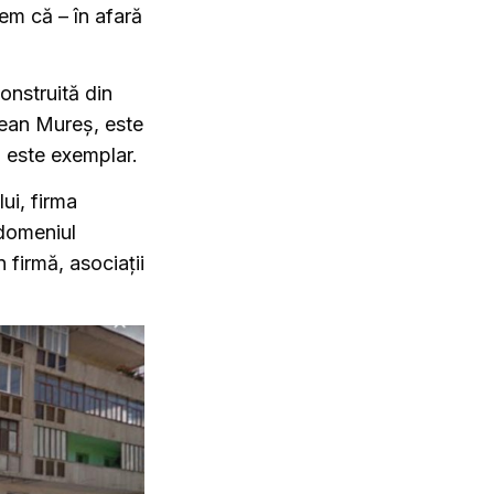
em că – în afară
onstruită din
țean Mureș, este
i este exemplar.
ui, firma
 domeniul
 firmă, asociații