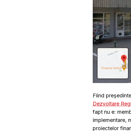
Fiind președint
Dezvoltare Reg
fapt nu e: membri
implementare, mo
proiectelor fina