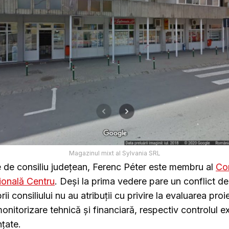
Magazinul mixt al Sylvania SRL
e de consiliu județean, Ferenc Péter este membru al
Con
ională Centru
. Deși la prima vedere pare un conflict de
i consiliului nu au atribuții cu privire la evaluarea proi
nitorizare tehnică și financiară, respectiv controlul ex
nțate.