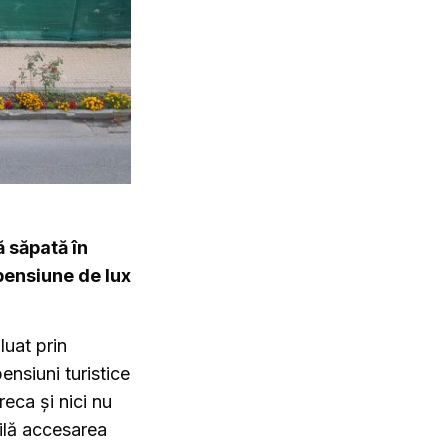
ă săpată în
pensiune de lux
luat prin
ensiuni turistice
reca și nici nu
bilă accesarea