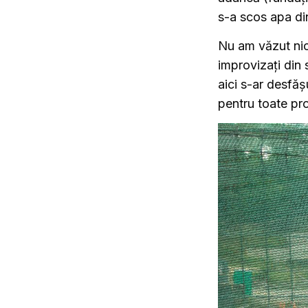
s-a scos apa din
Nu am văzut nici
improvizați din 
aici s-ar desfăș
pentru toate pro