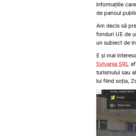
informațiile ca
de panoul public
Am decis să pre
fonduri UE de un
un subiect de in
E și mai interes
Sylvania SRL
af
turismului sau a
lui fiind soția,