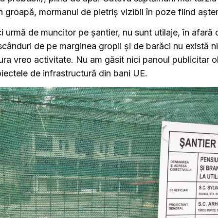
 groapă, mormanul de pietriș vizibil în poze fiind aște
 urmă de muncitor pe șantier, nu sunt utilaje, în afară 
scânduri de pe marginea gropii și de barăci nu există n
ura vreo activitate. Nu am găsit nici panoul publicitar o
iectele de infrastructură din bani UE.