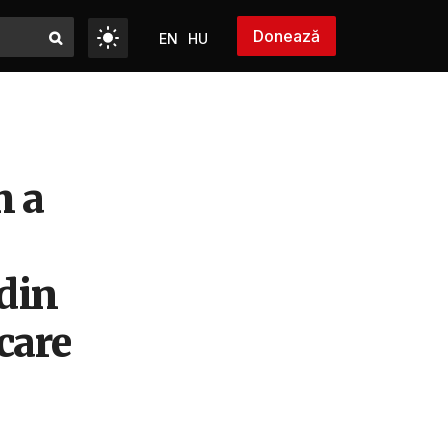
Donează
EN
HU
m a
 din
care