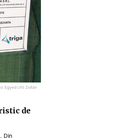
oto: Egyed Ufó Zoltán
istic de
. Din