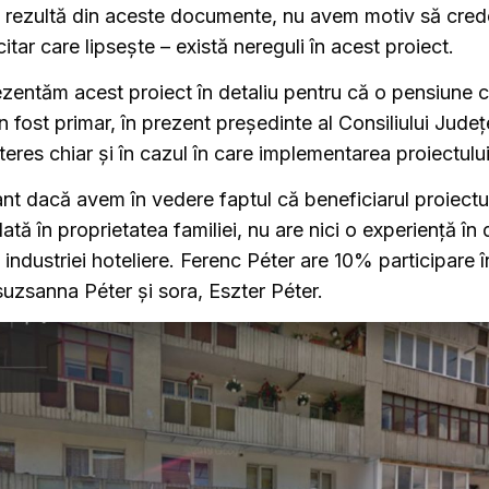
re rezultă din aceste documente, nu avem motiv să cred
itar care lipsește – există nereguli în acest proiect.
zentăm acest proiect în detaliu pentru că o pensiune c
 fost primar, în prezent președinte al Consiliului Jude
teres chiar și în cazul în care implementarea proiectulu
ant dacă avem în vedere faptul că beneficiarul proiectul
lată în proprietatea familiei, nu are nici o experiență în
l industriei hoteliere. Ferenc Péter are 10% participare în
 Zsuzsanna Péter și sora, Eszter Péter.