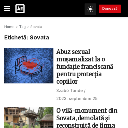
Donează
Home
Tag
Sovata
Etichetă:
Sovata
Abuz sexual
mușamalizat la o
fundație franciscană
pentru protecția
copiilor
Szabó Tünde
2023. septembrie 25.
O vilă-monument din
Sovata, demolată și
reconstruită de firma