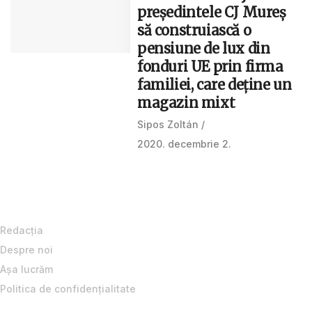
președintele CJ Mureș
să construiască o
pensiune de lux din
fonduri UE prin firma
familiei, care deține un
magazin mixt
Sipos Zoltán
2020. decembrie 2.
Redacţia
Despre noi
Aşa lucrăm
Politica de confidenţialitate