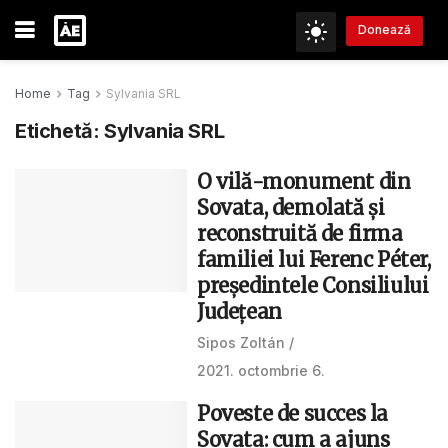
Donează
Home
Tag
Sylvania SRL
Etichetă:
Sylvania SRL
O vilă-monument din
Sovata, demolată și
reconstruită de firma
familiei lui Ferenc Péter,
președintele Consiliului
Județean
Sipos Zoltán
2021. octombrie 6.
Poveste de succes la
Sovata: cum a ajuns