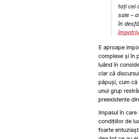
toți cei
sale – a
în desf
împotriv
E aproape imposi
complexe și în p
luând în conside
clar că discursu
păpuși, cum că 
unui grup restrâ
preexistente din 
Impasul în care a
condițiilor de l
foarte entuziașt
dea tot ce au ei