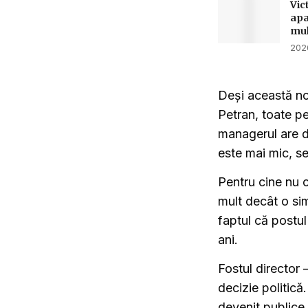
Vic
apa
mul
2026
Deși această no
Petran, toate pe
managerul are d
este mai mic, s
Pentru cine nu c
mult decât o sim
faptul că postul
ani.
Fostul director
decizie politică
devenit publice 