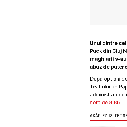
Unul dintre cel
Puck din Cluj N
maghiarii s-au 
abuz de putere.
După opt ani de
Teatrului de Pă
administratorul i
nota de 8,86
.
AKÁR EZ IS TETS