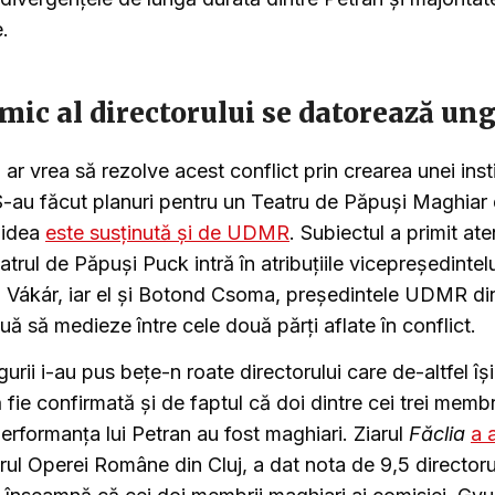
.
mic al directorului se datorează ung
ar vrea să rezolve acest conflict prin crearea unei insti
-au făcut planuri pentru un Teatru de Păpuși Maghiar 
 idea
este susținută și de UDMR
. Subiectul a primit ate
trul de Păpuși Puck intră în atribuțiile vicepreședintelu
 Vákár, iar el și Botond Csoma, președintele UDMR din 
uă să medieze între cele două părți aflate în conflict.
urii i-au pus bețe-n roate directorului care de-altfel îș
 fie confirmată și de faptul că doi dintre cei trei membri
erformanța lui Petran au fost maghiari. Ziarul
Făclia
a 
rul Operei Române din Cluj, a dat nota de 9,5 directorul