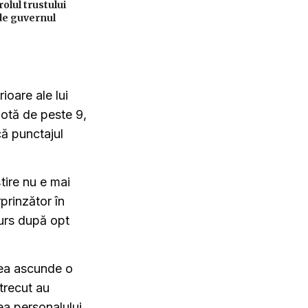
lul trustului
de guvernul
oare ale lui
notă de peste 9,
ă punctajul
tire nu e mai
prinzător în
curs după opt
rea ascunde o
 trecut au
ea personalului