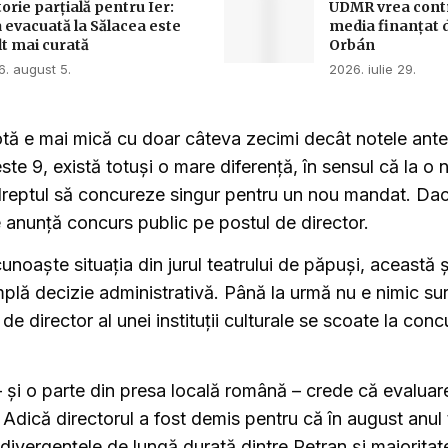
torie parțială pentru Ier:
UDMR vrea contro
 evacuată la Sălacea este
media finanțat 
t mai curată
Orbán
. august 5.
2026. iulie 29.
tă e mai mică cu doar câteva zecimi decât notele anteri
ste 9, există totuși o mare diferență, în sensul că la o 
reptul să concureze singur pentru un nou mandat. Dac
e anunță concurs public pe postul de director.
unoaște situația din jurul teatrului de păpuși, această ș
plă decizie administrativă. Până la urmă nu e nimic sur
 de director al unei instituții culturale se scoate la con
 – și o parte din presa locală română – crede că evalua
. Adică directorul a fost demis pentru că în august anul
divergențele de lungă durată dintre Petran și majoritat