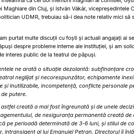
 înseamnă că cei doi membrii maghiari ai comisiei, Gyu
i Maghiare din Cluj, și István Vákár, vicepreședintele C
olitician UDMR, trebuiau să-i dea note relativ mici să 
.
 am purtat multe discuții cu foști și actuali angajați ai 
păpuși despre probleme interne ale instituției, și am soli
 interes public de la teatrul de păpuși.
tele ne arată o situație dezolantă: subfinanțare cro
teatral neglijat și necorespunzător, echipamente inexi
e și inutilizabile, incompetență, conflicte personale
i de putere.
 astfel creată a mai fost îngreunată și de unele decizi
agementului, de nesiguranța permanentă creată de 
ă pe perioadă determinată de 3-6 luni, și stilul de 
r, intransigent al lui Emanuiel Petran. Directorul îi înl