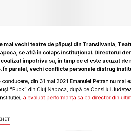
e mai vechi teatre de păpuși din Transilvania, Teat
apoca, se află în colaps instituțional. Directorul d
coalizat împotriva sa, în timp ce el este acuzat de n
 În paralel, vechi conflicte personale distrug instit
 conducere, din 31 mai 2021 Emanuiel Petran nu mai es
puși “Puck” din Cluj Napoca, după ce Consiliul Județea
nstituției,
a evaluat performanța sa ca director din ultim
ZHET