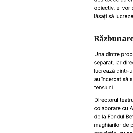
obiectiv, ei vor
lăsați să lucreze
Răzbunarea
Una dintre prob
separat, iar dir
lucrează dintr-
au încercat să s
tensiuni.
Directorul teat
colaborare cu As
de la Fondul Bet
maghiarilor de p