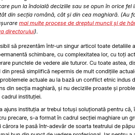
 care pun la îndoială deciziile sau se opun în orice fel i
tât din secția română, cât și din cea maghiară. (Au fo
ășurare
mai multe procese de dreptul muncii și de hăr
a directorului
).
bil să prezentăm într-un singur articol toate detaliile a
ermanentă schimbare, cu complexitatea lor, cu toți actor
rare punctele de vedere ale tuturor. Cu toate astea, dis
l din presă simplifică nepermis de mult condițiile actual
problemele actuale au la bază un conflict etnic indus
ns din secția maghiară, și nu deciziile proaste și probl
cadrul instituției.
 ajuns instituția ar trebui totuși soluționată pentru că, 
ucru precare, s-a format în cadrul secției maghiare un g
i cărora le pasă într-adevăr de soarta teatrului de păpu
 mai bun din punct de vedere profesional. Iar pentru a 