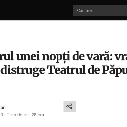
l unei nopți de vară: vr
 distruge Teatrul de Păp
tán
20.
Timp de citit: 28 min