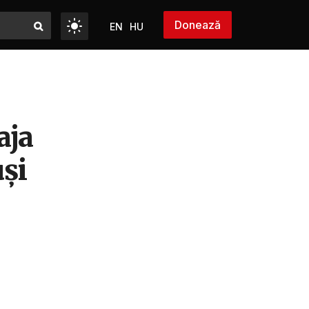
Donează
EN
HU
aja
uși