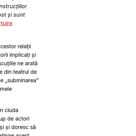
nstrucțiilor
st și sunt
țuire
cestor relații
ii implicați și
cuțiile ne arată
e din teatrul de
 de „subminarea”
emele
în ciuda
rup de actori
și și doresc să
atinge acest