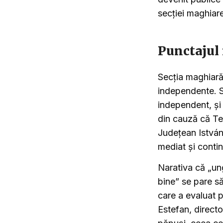
secției maghiare
Punctajul 
Secția maghiară 
independente. S
independent, și
din cauză că Tea
Județean István
mediat și contin
Narativa că „ung
bine” se pare să
care a evaluat p
Estefan, directo