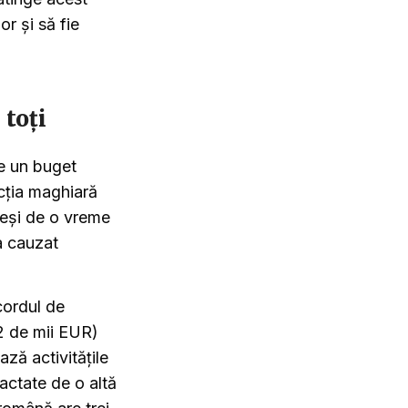
or și să fie
 toți
re un buget
ecția maghiară
deși de o vreme
a cauzat
cordul de
42 de mii EUR)
ză activitățile
actate de o altă