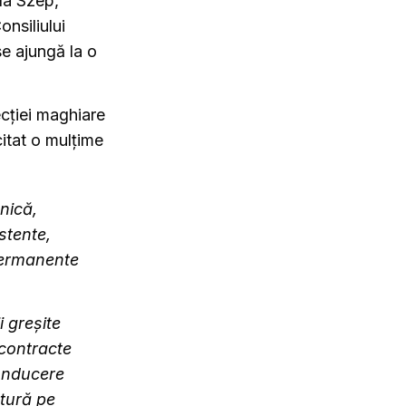
la Szép,
onsiliului
se ajungă la o
secției maghiare
citat o mulțime
nică,
stente,
 permanente
i greșite
contracte
conducere
ătură pe