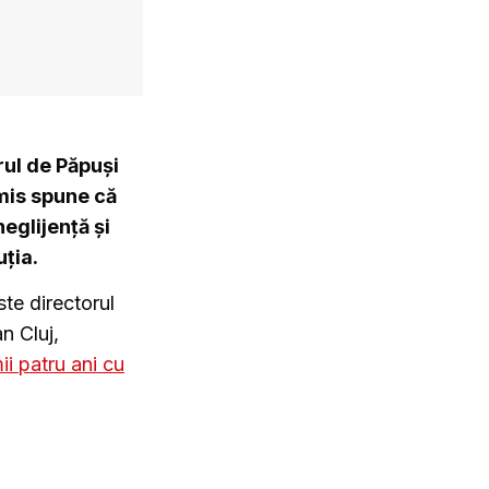
rul de Păpuși
emis spune că
eglijență și
uția.
te directorul
n Cluj,
ii patru ani cu