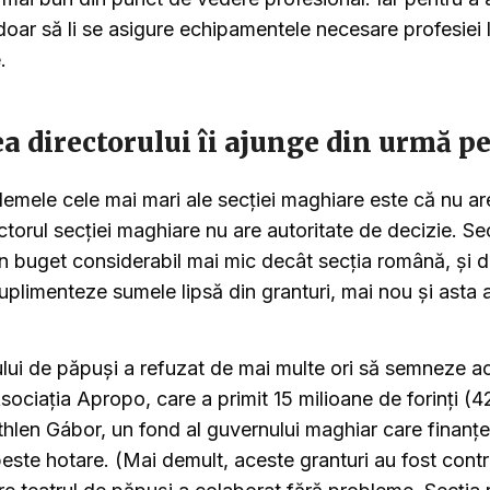
 doar să li se asigure echipamentele necesare profesiei l
.
 directorului îi ajunge din urmă pe
lemele cele mai mari ale secției maghiare este că nu a
ectorul secției maghiare nu are autoritate de decizie. S
un buget considerabil mai mic decât secția română, și 
uplimenteze sumele lipsă din granturi, mai nou și asta 
rului de păpuși a refuzat de mai multe ori să semneze a
ociația Apropo, care a primit 15 milioane de forinți (
hlen Gábor, un fond al guvernului maghiar care finanțea
este hotare. (Mai demult, aceste granturi au fost contr