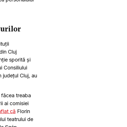
urilor
tuții
din Cluj
nție sporită și
i Consiliului
județul Cluj, au
i făcea treaba
i ai comisiei
aflat că
Florin
ui teatrului de