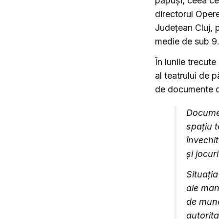
păpuși, ceea ce
directorul Opere
Județean Cluj, p
medie de sub 9
În lunile trecute
al teatrului de 
de documente de
Documen
spațiu 
învechit
și jocur
Situația
ale man
de munc
autorita