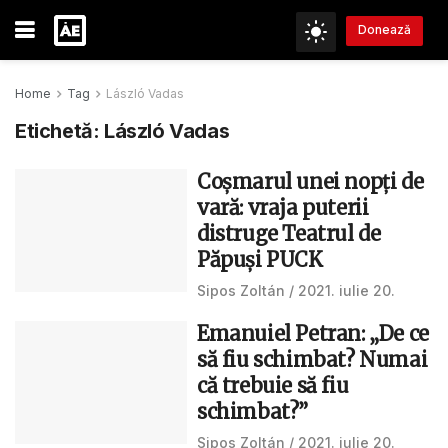
Donează
Home
Tag
László Vadas
Etichetă:
László Vadas
Coșmarul unei nopți de
vară: vraja puterii
distruge Teatrul de
Păpuși PUCK
Sipos Zoltán
2021. iulie 20.
Emanuiel Petran: „De ce
să fiu schimbat? Numai
că trebuie să fiu
schimbat?”
Sipos Zoltán
2021. iulie 20.