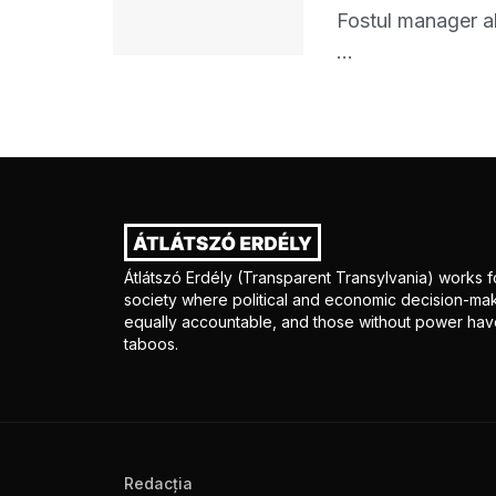
Fostul manager al
...
Átlátszó Erdély (Transparent Transylvania) works fo
society where political and economic decision-mak
equally accountable, and those without power have
taboos.
Redacţia