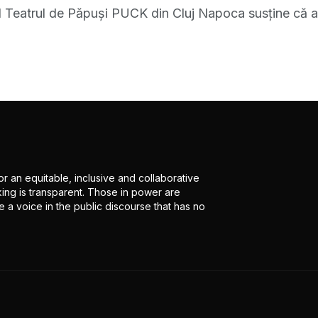
 Teatrul de Păpuși PUCK din Cluj Napoca susține că a a
r an equitable, inclusive and collaborative
ing is transparent. Those in power are
 a voice in the public discourse that has no