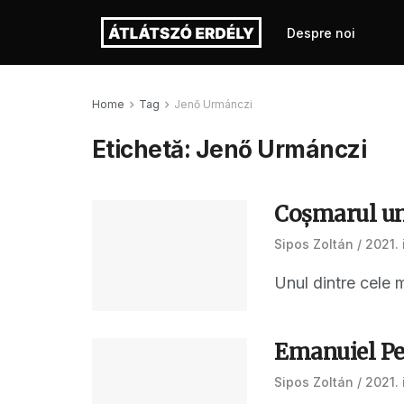
Despre noi
Home
Tag
Jenő Urmánczi
Etichetă:
Jenő Urmánczi
Coșmarul une
Sipos Zoltán
2021. 
Unul dintre cele m
Emanuiel Pet
Sipos Zoltán
2021. 