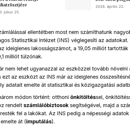
iatrösztjére
2026. április 22.
. július 25.
zámlálással ellentétben most nem számíthatunk nagyob
gos Statisztikai Intézet (INS) véglegesíti az adatokat.
 ideiglenes lakosságszámot, a 19,05 milliót tartották 
,1 milliót túlzónak.
ár nem lehet ugyanazzal az eszközzel tovább növelni
 ezt az eszközt az INS már az ideiglenes összesítésné
ly adatait emelte át statisztikai és közigazgatási adat
három módon történt: otthoni
önkitöltés
sel, önkitöltés
z rendelt
számlálóbiztosok
segítségével, majd a szá
esték fel a lakókat. Az INS pedig a népességi adatok
emelte át (
imputálás
).