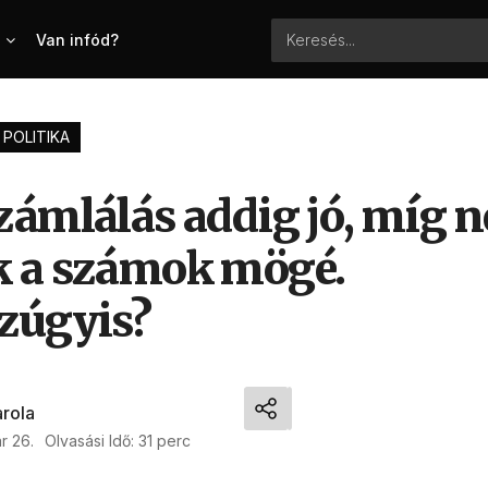
Van infód?
POLITIKA
zámlálás addig jó, míg 
 a számok mögé.
zúgyis?
arola
r 26.
Olvasási Idő: 31 perc