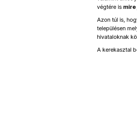
végtére is
mire
Azon túl is, ho
településen mel
hivataloknak k
A kerekasztal b