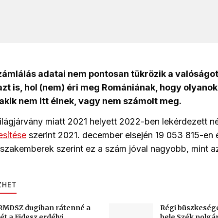
zámlálás adatai nem pontosan tükrözik a valóságo
azt is, hol (nem) éri meg Romániának, hogy olyanok
akik nem itt élnek, vagy nem számolt meg.
ilágjárvány miatt 2021 helyett 2022-ben lekérdezett 
esítése
szerint 2021. december elsején 19 053 815-en 
zakemberek szerint ez a szám jóval nagyobb, mint az
ZHET
RMDSZ dugiban rátenné a
Régi büszkeség
ét a Fidesz erdélyi
bele Szék polg