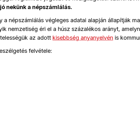
 jó nekünk a népszámlálás.
gy a népszámlálás végleges adatai alapján állapítják m
yik nemzetiség éri el a húsz százalékos arányt, amelyn
ötelességük az adott
kisebbség anyanyelvén
is kommun
eszélgetés felvétele: