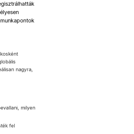
egisztrálhatták
mélyesen
si munkapontok
akosként
lobális
eálisan nagyra,
evallani, milyen
ték fel