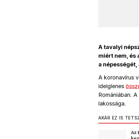
A tavalyi néps
miért nem, és 
a népességét, 
A koronavírus v
ideiglenes
össz
Romániában. A s
lakossága.
AKÁR EZ IS TETS
Az 
kez