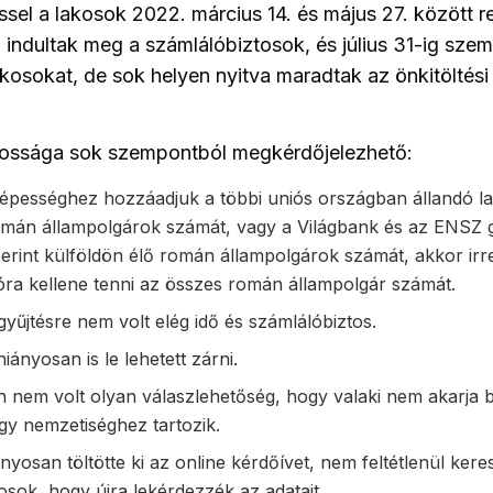
ssel a lakosok 2022. március 14. és május 27. között r
indultak meg a számlálóbiztosok, és július 31-ig sze
lakosokat, de sok helyen nyitva maradtak az önkitölté
ossága sok szempontból megkérdőjelezhető:
népességhez hozzáadjuk a többi uniós országban állandó l
román állampolgárok számát, vagy a Világbank és az ENSZ g
 szerint külföldön élő román állampolgárok számát, akkor irr
ióra kellene tenni az összes román állampolgár számát.
gyűjtésre nem volt elég idő és számlálóbiztos.
iányosan is le lehetett zárni.
 nem volt olyan válaszlehetőség, hogy valaki nem akarja b
gy nemzetiséghez tartozik.
nyosan töltötte ki az online kérdőívet, nem feltétlenül keres
osok, hogy újra lekérdezzék az adatait.