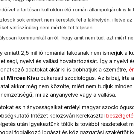
rdőívet a tartósan külföldön élő román állampolgárok is ki t
ztosok sok embert nem kerestek fel a lakhelyén, illetve az 
őket valószínűleg nem mérték fel teljesen.
yosan kommunikál arról, hogy amit nem tud, azt miért ne
 emiatt 2,5 millió romániai lakosnak nem ismerjük a kul
etiségi, nyelvi és vallási hovatartozását. Így a nyelvi és
onatkozó adatokat akár ki is dobhatjuk a szemétre,
ér
kat
Mircea Kivu
bukaresti szociológus. Az is baj, írta 
hivatal akkor még nem közölte, miért nem tudjuk minden
n nemzetiségű, mi az anyanyelve vagy a vallása.
tokat és hiányosságaikat erdélyi magyar szociológus
bségkutató Intézet kolozsvári kerekasztal
beszélgeté
lgetés után igyekeztünk tőlük is további részleteket m
joggal foglalkozó jogászt és közigazgatási szakértőt k