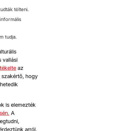
udták tölteni.
informális
m tudja.
turális
 vallási
tékelte
az
a szakértő, hogy
 hetedik
ok is elemezték
sén.
A
egtudni,
érdeztünk arról,