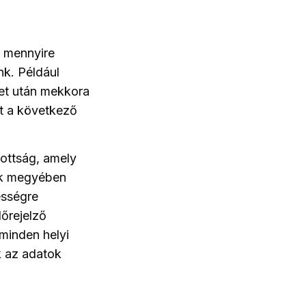
, mennyire
nk. Például
let után mekkora
t a következő
zottság, amely
ik megyében
ességre
őrejelző
 minden helyi
k az adatok