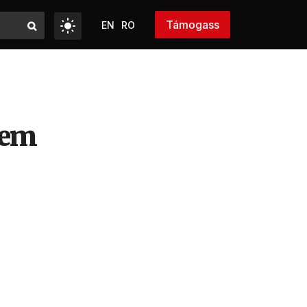
Támogass
EN
RO
nem