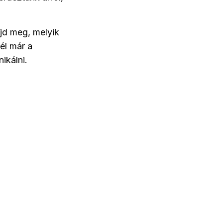
ajd meg, melyik
él már a
ikálni.