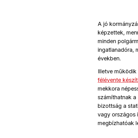
A jó kormányzás
képzettek, menn
minden polgárme
ingatlanadóra,
években.
Illetve működik
félévente készí
mekkora népessé
számíthatnak a
bizottság a sta
vagy országos i
megbízhatóak l