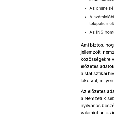
Az online ké
A számlálóbi
telepeken él
Az INS homál
Ami biztos, hogy
jellemzőit: nemz
közösségekre v
előzetes adato
a statisztikai 
lakosról, milye
Az előzetes ada
a Nemzeti Kiseb
nyilvános beszé
valamint uniós 