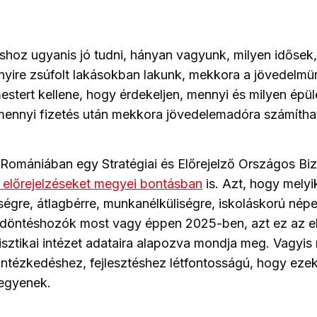
hoz ugyanis jó tudni, hányan vagyunk, milyen idősek
yire zsúfolt lakásokban lakunk, mekkora a jövedelmü
stert kellene, hogy érdekeljen, mennyi és milyen épü
 mennyi fizetés után mekkora jövedelemadóra számítha
 Romániában egy Stratégiai és Előrejelző Országos Bi
t előrejelzéseket megyei bontásban
is. Azt, hogy mely
gre, átlagbérre, munkanélküliségre, iskoláskorú nép
 döntéshozók most vagy éppen 2025-ben, azt ez az el
tisztikai intézet adataira alapozva mondja meg. Vagyis
ntézkedéshez, fejlesztéshez létfontosságú, hogy eze
egyenek.