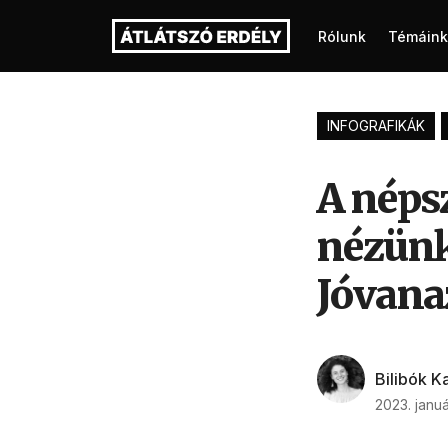
Rólunk
Témáink
INFOGRAFIKÁK
A néps
nézünk
Jóvana
Bilibók K
2023. januá