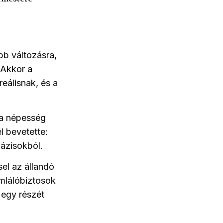
b változásra,
 Akkor a
reálisnak, és a
 a népesség
l bevetette:
bázisokból.
sel az állandó
mlálóbiztosok
 egy részét