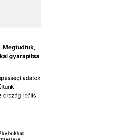
t. Megtudtuk,
kal gyarapítsa
népességi adatok
éltünk
 ország reális
ébe bukhat
ármestere