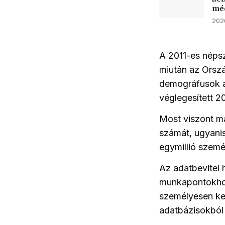
méd
2026
A 2011-es néps
miután az Orszá
demográfusok az
véglegesített 20
Most viszont m
számát, ugyanis
egymillió szemé
Az adatbevitel 
munkapontokho
személyesen ker
adatbázisokból 