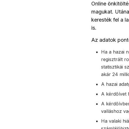
Online önkitölté
magukat. Utána 
keresték fel a 
is.
Az adatok pont
Ha a hazai 
regisztrált 
statisztikái
akár 24 mill
A hazai adat
A kérdőívet h
A kérdőívben
valláshoz va
Ha valaki hiá
számlálóbizt