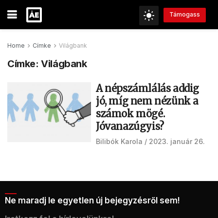
Támogass
Home
Címke
Világbank
Címke:
Világbank
A népszámlálás addig
jó, míg nem nézünk a
számok mögé.
Jóvanazúgyis?
Bilibók Karola
2023. január 26.
Ne maradj le egyetlen új bejegyzésről sem!