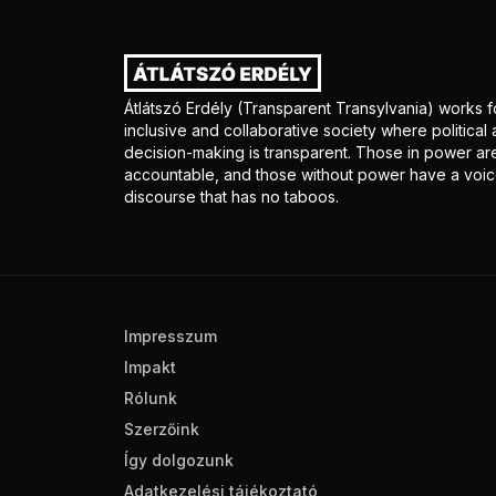
Átlátszó Erdély (Transparent Transylvania) works f
inclusive and collaborative society where politica
decision-making is transparent. Those in power ar
accountable, and those without power have a voice
discourse that has no taboos.
Impresszum
Impakt
Rólunk
Szerzőink
Így dolgozunk
Adatkezelési tájékoztató