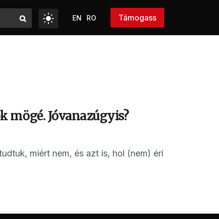
Támogass
EN
RO
k mögé. Jóvanazúgyis?
dtuk, miért nem, és azt is, hol (nem) éri