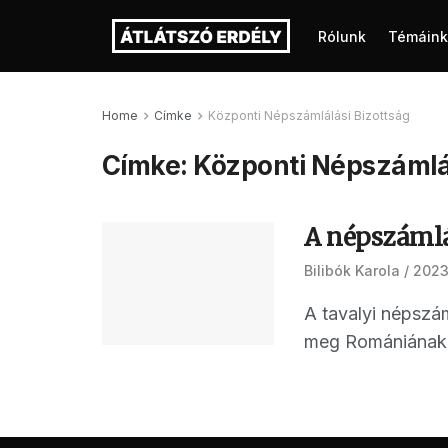
Rólunk
Témáink
Home
Címke
Központi Népszámlálási Bizottság
Címke:
Központi Népszámlál
A népszámlá
Bilibók Karola
2023
A tavalyi népszám
meg Romániának, 