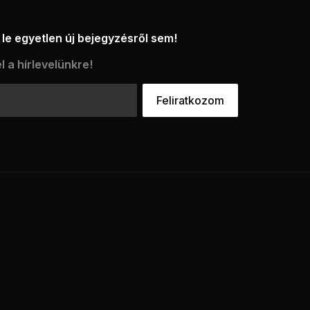
le egyetlen új bejegyzésről sem!
l a hírlevelünkre!