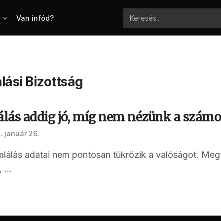
Van infód?
ási Bizottság
lás addig jó, míg nem nézünk a számo
. január 26.
lálás adatai nem pontosan tükrözik a valóságot. Megtu
...