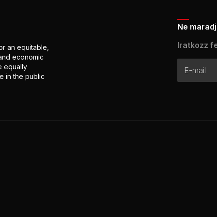
Ne maradj 
Iratkozz fe
or an equitable,
l and economic
e equally
 in the public