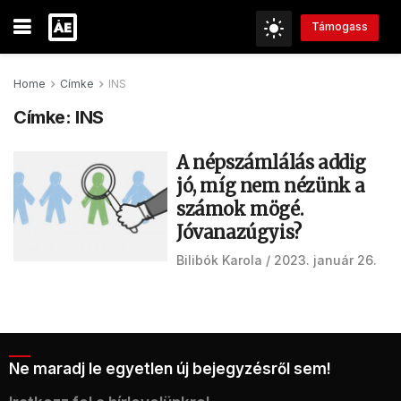
Támogass
Home
Címke
INS
Címke:
INS
A népszámlálás addig
jó, míg nem nézünk a
számok mögé.
Jóvanazúgyis?
Bilibók Karola
2023. január 26.
Ne maradj le egyetlen új bejegyzésről sem!