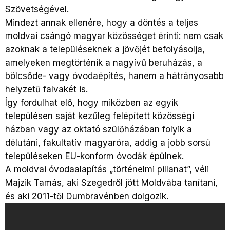
Szövetségével.
Mindezt annak ellenére, hogy a döntés a teljes
moldvai csángó magyar közösséget érinti: nem csak
azoknak a településeknek a jövőjét befolyásolja,
amelyeken megtörténik a nagyívű beruházás, a
bölcsőde- vagy óvodaépítés, hanem a hátrányosabb
helyzetű falvakét is.
Így fordulhat elő, hogy miközben az egyik
településen saját kezűleg felépített közösségi
házban vagy az oktató szülőházában folyik a
délutáni, fakultatív magyaróra, addig a jobb sorsú
településeken
EU-
konform óvodák épülnek.
A moldvai óvodaalapítás „történelmi pillanat”, véli
Majzik Tamás, aki Szegedről jött Moldvába tanítani,
és aki 2011-től Dumbravénben dolgozik.