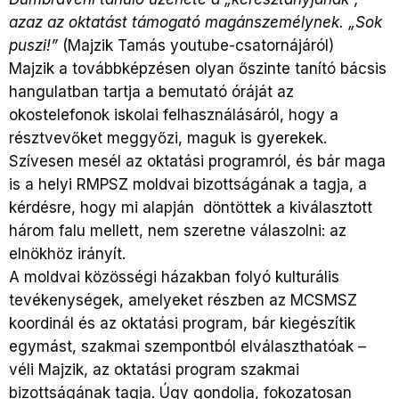
azaz az oktatást támogató magánszemélynek. „Sok
puszi!”
(
Majzik Tamás youtube-csatornájáról)
Majzik a továbbképzésen olyan őszinte tanító bácsis
hangulatban tartja a bemutató óráját az
okostelefonok iskolai felhasználásáról, hogy a
résztvevőket meggyőzi, maguk is gyerekek.
Szívesen mesél az oktatási programról, és bár maga
is a helyi RMPSZ moldvai bizottságának a tagja, a
kérdésre, hogy mi alapján döntöttek a kiválasztott
három falu mellett, nem szeretne válaszolni: az
elnökhöz irányít.
A moldvai közösségi házakban folyó kulturális
tevékenységek, amelyeket részben az MCSMSZ
koordinál és az oktatási program, bár kiegészítik
egymást, szakmai szempontból elválaszthatóak –
véli
Majzik,
az oktatási program szakmai
bizottságának tagja. Úgy gondolja, fokozatosan