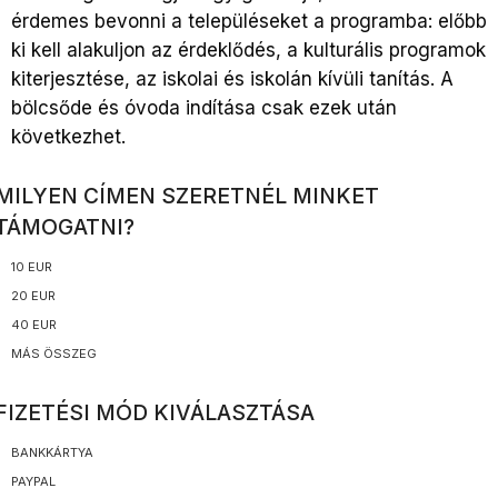
érdemes bevonni a településeket a programba: előbb
ki kell alakuljon az érdeklődés, a kulturális programok
kiterjesztése, az iskolai és iskolán kívüli tanítás. A
bölcsőde és óvoda indítása csak ezek után
következhet.
MILYEN CÍMEN SZERETNÉL MINKET
TÁMOGATNI?
10 EUR
20 EUR
40 EUR
MÁS ÖSSZEG
FIZETÉSI MÓD KIVÁLASZTÁSA
BANKKÁRTYA
PAYPAL