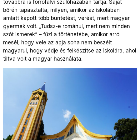
továbbra is forrófalvi szülőházában tartja. Saját
bőrén tapasztalta, milyen, amikor az iskolában
amiatt kapott több büntetést, verést, mert magyar
gyermek volt. „Tudsz-e románul, mert nem minden
szót ismerek” – fűzi a történetébe, amikor arról
mesél, hogy vele az apja soha nem beszélt
magyarul, hogy védje és felkészítse az iskolára, ahol
tiltva volt a magyar használata.