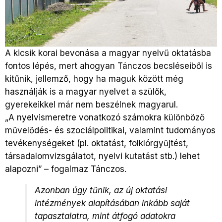
A kicsik korai bevonása a magyar nyelvű oktatásba
fontos lépés, mert ahogyan Tánczos becsléseiből is
kitűnik, jellemző, hogy ha maguk között még
használják is a magyar nyelvet a szülők,
gyerekeikkel már nem beszélnek magyarul.
„A nyelvismeretre vonatkozó számokra különböző
művelődés- és szociálpolitikai, valamint tudományos
tevékenységeket (pl. oktatást, folklórgyűjtést,
társadalomvizsgálatot, nyelvi kutatást stb.) lehet
alapozni” – fogalmaz Tánczos.
Azonban úgy tűnik, az új oktatási
intézmények alapításában inkább saját
tapasztalatra, mint átfogó adatokra