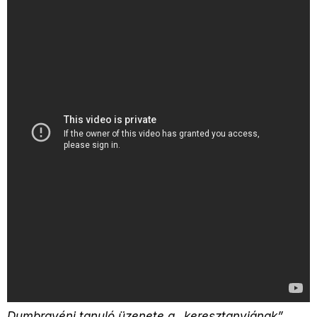
Dumbravéni tanuló üzenete a „keresztanyjának”,