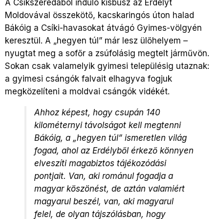
A Csíkszeredából induló kisbusz az Erdélyt
Moldovával összekötő, kacskaringós úton halad
Bákóig a Csíki-havasokat átvágó Gyimes-völgyén
keresztül. A „hegyen túl” már lesz ülőhelyem –
nyugtat meg a sofőr a zsúfolásig megtelt járművön.
Sokan csak valamelyik gyimesi településig utaznak:
a gyimesi csángók falvait elhagyva fogjuk
megközelíteni a moldvai csángók vidékét.
Ahhoz képest, hogy csupán 140
kilométernyi távolságot kell megtenni
Bákóig, a „hegyen túl” ismeretlen világ
fogad, ahol az Erdélyből érkező könnyen
elveszíti magabiztos tájékozódási
pontjait. Van, aki románul fogadja a
magyar köszönést, de aztán valamiért
magyarul beszél, van, aki magyarul
felel, de olyan tájszólásban, hogy