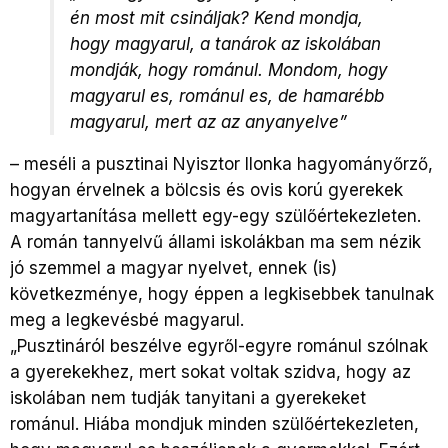
én most mit csináljak? Kend mondja,
hogy magyarul, a tanárok az iskolában
mondják, hogy románul. Mondom, hogy
magyarul es, románul es, de hamarébb
magyarul, mert az az anyanyelve”
– meséli a pusztinai Nyisztor Ilonka hagyományőrző,
hogyan érvelnek a bölcsis és ovis korú gyerekek
magyartanítása mellett egy-egy szülőértekezleten.
A román tannyelvű állami iskolákban ma sem nézik
jó szemmel a magyar nyelvet, ennek (is)
következménye, hogy éppen a legkisebbek tanulnak
meg a legkevésbé magyarul.
„Pusztináról beszélve egyről-egyre románul szólnak
a gyerekekhez, mert sokat voltak szidva, hogy az
iskolában nem tudják tanyitani a gyerekeket
románul. Hiába mondjuk minden szülőértekezleten,