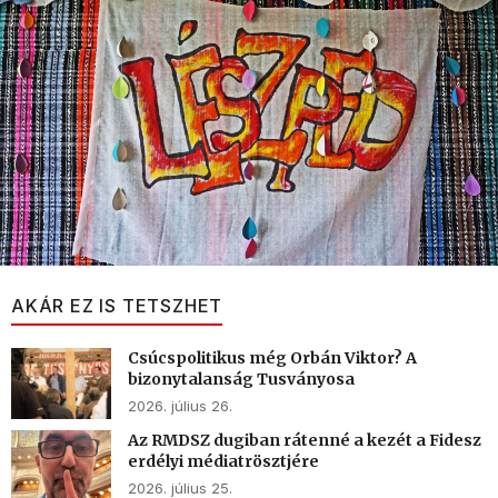
AKÁR EZ IS TETSZHET
Csúcspolitikus még Orbán Viktor? A
bizonytalanság Tusványosa
2026. július 26.
Az RMDSZ dugiban rátenné a kezét a Fidesz
erdélyi médiatrösztjére
2026. július 25.