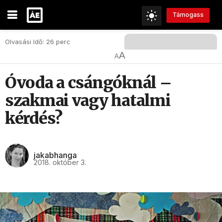
Támogass
Olvasási Idő: 26 perc
A
A
Óvoda a csángóknál –
szakmai vagy hatalmi
kérdés?
jakabhanga
2018. október 3.