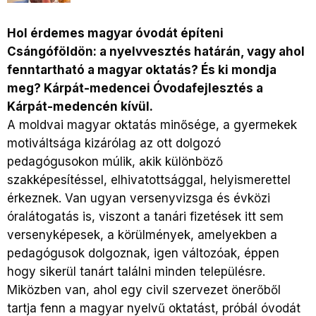
Hol érdemes magyar óvodát építeni
Csángóföldön: a nyelvvesztés határán, vagy ahol
fenntartható a magyar oktatás? És ki mondja
meg? Kárpát-medencei Óvodafejlesztés a
Kárpát-medencén kívül.
A moldvai magyar oktatás minősége, a gyermekek
motiváltsága kizárólag az ott dolgozó
pedagógusokon múlik, akik különböző
szakképesítéssel, elhivatottsággal, helyismerettel
érkeznek. Van ugyan versenyvizsga és évközi
óralátogatás is, viszont a tanári fizetések itt sem
versenyképesek, a körülmények, amelyekben a
pedagógusok dolgoznak, igen változóak, éppen
hogy sikerül tanárt találni minden településre.
Miközben van, ahol egy civil szervezet önerőből
tartja fenn a magyar nyelvű oktatást, próbál óvodát