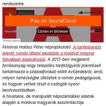
rendszerbe.
Felolvas Halász Péter néprajzkutató
A tanfelügyelő
jelenti: román állami iskolázás a moldvai magyar
falvakban kiadványból
. A 2017-ben megjelent
forrásanyag négy település tanfelügyelői jelentéseit
tartalmazza a századforduló előtti évtizedekről, arról,
milyen nehézségbe ütköztek a román pedagógusok,
és hogyan vettek részt a csángók nyelvi
beolvasztásában.
A hivatalos, de manipulált népszámlálási adatok
alapján a moldvai magyarok asszimilációja