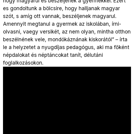
hogy magyarul es beszéljenek a gyermekkel. Ezért
es gondoltunk a bölcsire, hogy halljanak magyar
szót, s amíg ott vannak, beszéljenek magyarul.
Amennyit megtanul a gyermek az iskolában, írni-
olvasni, vaegy versikét, az nem olyan, mintha otthon
beszélnének vele, mondókáznának kiskorától” – írta
le a helyzetet a nyugdíjas pedagógus, aki ma főként
népdalokat és néptáncokat tanít, délutáni
foglalkozásokon.