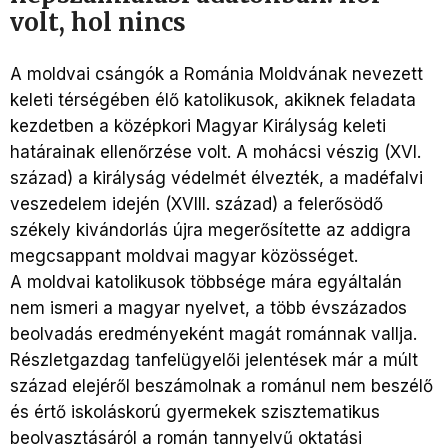
volt, hol nincs
A moldvai csángók a Románia Moldvának nevezett
keleti térségében élő katolikusok, akiknek feladata
kezdetben a középkori Magyar Királyság keleti
határainak ellenőrzése volt. A mohácsi vészig (XVI.
század) a királyság védelmét élvezték, a madéfalvi
veszedelem idején (XVIII. század) a felerősödő
székely kivándorlás újra megerősítette az addigra
megcsappant moldvai magyar közösséget.
A moldvai katolikusok többsége mára egyáltalán
nem ismeri a magyar nyelvet, a több évszázados
beolvadás eredményeként magát románnak vallja.
Részletgazdag tanfelügyelői jelentések már a múlt
század elejéről beszámolnak a románul nem beszélő
és értő iskoláskorú gyermekek szisztematikus
beolvasztásáról a román tannyelvű oktatási