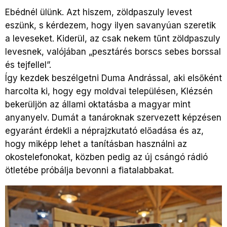
Ebédnél ülünk. Azt hiszem, zöldpaszuly levest
eszünk, s kérdezem, hogy ilyen savanyúan szeretik
a leveseket. Kiderül, az csak nekem tűnt zöldpaszuly
levesnek, valójában „pesztárés borscs sebes borssal
és tejfellel”.
Így kezdek beszélgetni Duma Andrással, aki elsőként
harcolta ki, hogy egy moldvai településen, Klézsén
bekerüljön az állami oktatásba a magyar mint
anyanyelv. Dumát a tanároknak szervezett képzésen
egyaránt érdekli a néprajzkutató előadása és az,
hogy miképp lehet a tanításban használni az
okostelefonokat, közben pedig az új csángó rádió
ötletébe próbálja bevonni a fiatalabbakat.