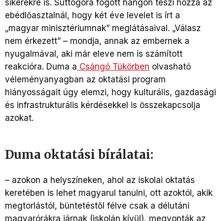
sikerekre is. Suttogóra fogott hangon teszi hozzá az
ebédlőasztalnál, hogy két éve levelet is írt a
„magyar minisztériumnak” meglátásaival. „Válasz
nem érkezett” – mondja, annak az embernek a
nyugalmával, aki már eleve nem is számított
reakcióra. Duma a
Csángó Tükörben
olvasható
véleményanyagban az oktatási program
hiányosságait úgy elemzi, hogy kulturális, gazdasági
és infrastrukturális kérdésekkel is összekapcsolja
azokat.
Duma oktatási bírálatai:
– azokon a helyszíneken, ahol az iskolai oktatás
keretében is lehet magyarul tanulni, ott azoktól, akik
megtorlástól, büntetéstől félve csak a délutáni
magyarórákra járnak (iskolán kívül), megvonták az