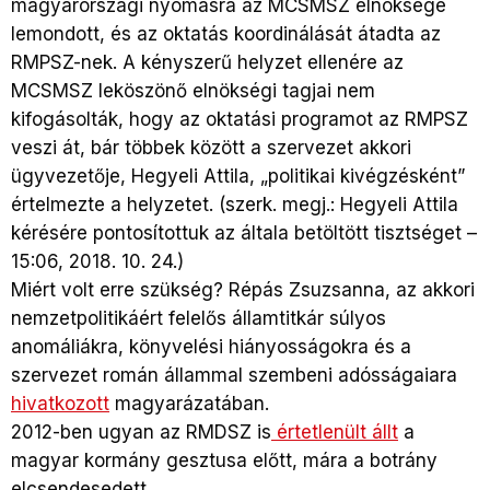
magyarországi nyomásra az MCSMSZ elnöksége
lemondott, és az oktatás koordinálását átadta az
RMPSZ-nek. A kényszerű helyzet ellenére az
MCSMSZ leköszönő elnökségi tagjai nem
kifogásolták, hogy az oktatási programot az RMPSZ
veszi át, bár többek között a szervezet akkori
ügyvezetője, Hegyeli Attila, „politikai kivégzésként”
értelmezte a helyzetet. (szerk. megj.: Hegyeli Attila
kérésére pontosítottuk az általa betöltött tisztséget –
15:06, 2018. 10. 24.)
Miért volt erre szükség? Répás Zsuzsanna, az akkori
nemzetpolitikáért felelős államtitkár súlyos
anomáliákra, könyvelési hiányosságokra és a
szervezet román állammal szembeni adósságaiara
hivatkozott
magyarázatában.
2012-ben ugyan az RMDSZ is
értetlenült állt
a
magyar kormány gesztusa előtt, mára a botrány
elcsendesedett.