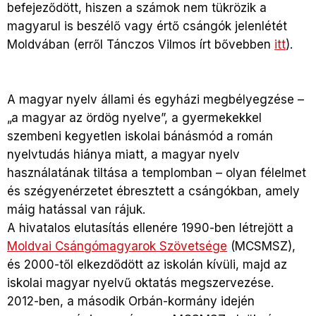
befejeződött, hiszen a számok nem tükrözik a
magyarul is beszélő vagy értő csángók jelenlétét
Moldvában (erről Tánczos Vilmos írt bővebben
itt
).
A magyar nyelv állami és egyházi megbélyegzése –
„a magyar az ördög nyelve”, a gyermekekkel
szembeni kegyetlen iskolai bánásmód a román
nyelvtudás hiánya miatt, a magyar nyelv
használatának tiltása a templomban – olyan félelmet
és szégyenérzetet ébresztett a csángókban, amely
máig hatással van rájuk.
A hivatalos elutasítás ellenére 1990-ben létrejött a
Moldvai Csángómagyarok Szövetsége
(MCSMSZ),
és 2000-től elkezdődött az iskolán kívüli, majd az
iskolai magyar nyelvű oktatás megszervezése.
2012-ben, a második Orbán-kormány idején