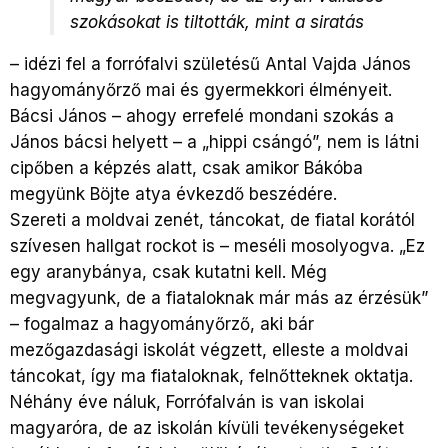
szokásokat is tiltották, mint a siratás
– idézi fel a forrófalvi születésű Antal Vajda János
hagyományőrző mai és gyermekkori élményeit.
Bácsi János – ahogy errefelé mondani szokás a
János bácsi helyett – a „hippi csángó”, nem is látni
cipőben a képzés alatt, csak amikor Bákóba
megyünk Böjte atya évkezdő beszédére.
Szereti a moldvai zenét, táncokat, de fiatal korától
szívesen hallgat rockot is – meséli mosolyogva. „Ez
egy aranybánya, csak kutatni kell. Még
megvagyunk, de a fiataloknak már más az érzésük”
– fogalmaz a hagyományőrző, aki bár
mezőgazdasági iskolát végzett, elleste a moldvai
táncokat, így ma fiataloknak, felnőtteknek oktatja.
Néhány éve náluk, Forrófalván is van iskolai
magyaróra, de az iskolán kívüli tevékenységeket