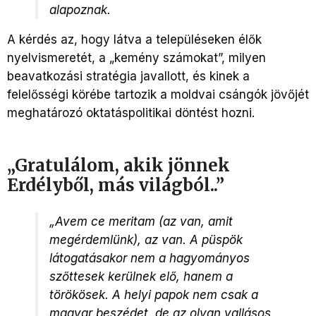
alapoznak.
A kérdés az, hogy látva a településeken élők
nyelvismeretét, a „kemény számokat”, milyen
beavatkozási stratégia javallott, és kinek a
felelősségi körébe tartozik a moldvai csángók jövőjét
meghatározó oktatáspolitikai döntést hozni.
„Gratulálom, akik jönnek
Erdélyből, más világból..”
„Avem ce meritam (az van, amit
megérdemlünk), az van. A püspök
látogatásakor nem a hagyományos
szőttesek kerülnek elő, hanem a
törökösek. A helyi papok nem csak a
magyar beszédet, de az olyan vallásos