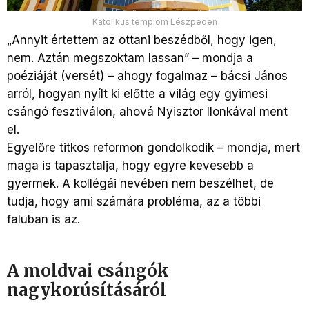
Katolikus templom Lészpeden
„Annyit értettem az ottani beszédből, hogy igen,
nem. Aztán megszoktam lassan” – mondja a
poéziáját (versét) – ahogy fogalmaz – bácsi János
arról, hogyan nyílt ki előtte a világ egy gyimesi
csángó fesztiválon, ahová Nyisztor Ilonkával ment
el.
Egyelőre titkos reformon gondolkodik – mondja, mert
maga is tapasztalja, hogy egyre kevesebb a
gyermek. A kollégái nevében nem beszélhet, de
tudja, hogy ami számára probléma, az a többi
faluban is az.
A moldvai csángók
nagykorúsításáról