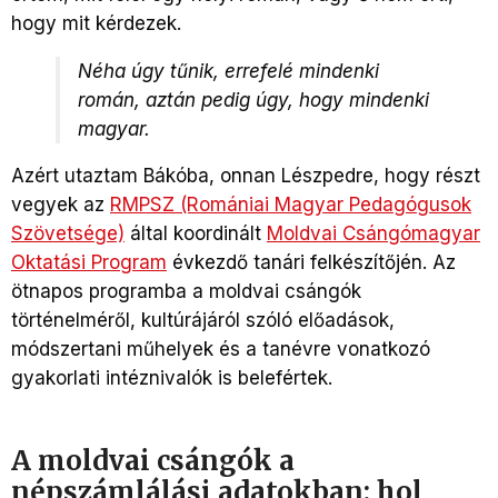
hogy mit kérdezek.
Néha úgy tűnik, errefelé mindenki
román, aztán pedig úgy, hogy mindenki
magyar.
Azért utaztam Bákóba, onnan Lészpedre, hogy részt
vegyek az
RMPSZ (Romániai Magyar Pedagógusok
Szövetsége)
által koordinált
Moldvai Csángómagyar
Oktatási Program
évkezdő tanári felkészítőjén. Az
ötnapos programba a moldvai csángók
történelméről, kultúrájáról szóló előadások,
módszertani műhelyek és a tanévre vonatkozó
gyakorlati intéznivalók is belefértek.
A moldvai csángók a
népszámlálási adatokban: hol