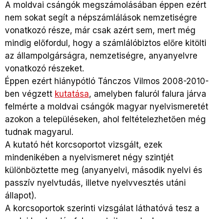
A moldvai csángók megszámolásában éppen ezért
nem sokat segít a népszámlálások nemzetiségre
vonatkozó része, már csak azért sem, mert még
mindig előfordul, hogy a számlálóbiztos előre kitölti
az állampolgárságra, nemzetiségre, anyanyelvre
vonatkozó részeket.
Éppen ezért hiánypótló Tánczos Vilmos 2008-2010-
ben végzett
kutatása
, amelyben faluról falura járva
felmérte a moldvai csángók magyar nyelvismeretét
azokon a településeken, ahol feltételezhetően még
tudnak magyarul.
A kutató hét korcsoportot vizsgált, ezek
mindenikében a nyelvismeret négy szintjét
különböztette meg (anyanyelvi, második nyelvi és
passzív nyelvtudás, illetve nyelvvesztés utáni
állapot).
A korcsoportok szerinti vizsgálat láthatóvá tesz a