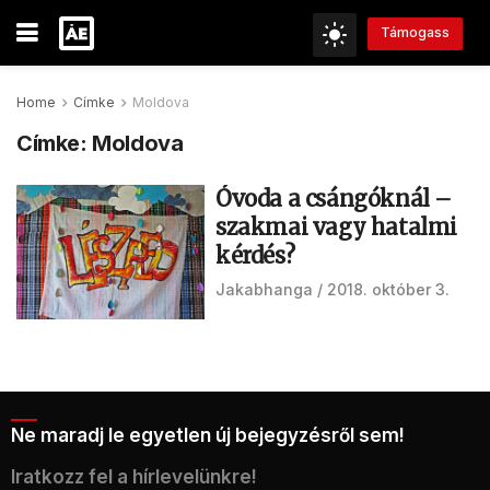
Támogass
Home
Címke
Moldova
Címke:
Moldova
Óvoda a csángóknál –
szakmai vagy hatalmi
kérdés?
Jakabhanga
2018. október 3.
Ne maradj le egyetlen új bejegyzésről sem!
Iratkozz fel a hírlevelünkre!