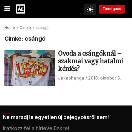
Támogass
Home
Címke
csángó
Címke:
csángó
Óvoda a csángóknál –
szakmai vagy hatalmi
kérdés?
Jakabhanga
2018. október 3.
Ne maradj le egyetlen új bejegyzésről sem!
Iratkozz fel a hírlevelünkre!