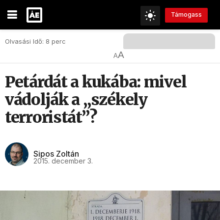
Támogass
Olvasási Idő: 8 perc
A
A
Petárdát a kukába: mivel
vádolják a „székely
terroristát”?
Sipos Zoltán
2015. december 3.