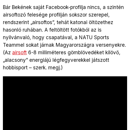
Bár Bekének saját Facebook-profilja nincs, a szintén
airsoftozó felesége profilján sokszor szerepel,
rendszerint „airsoftos”, tehát katonai öltözethez
hasonló ruhában. A feltöltött fotókból az is
nyilvánvaló, hogy csapatával, a NATU Sports
Teammel sokat járnak Magyarországra versenyekre.
(Az
airsoft
6-8 milliméteres gömblövedéket kilövő,
„alacsony” energiájú légfegyverekkel játszott
hobbisport – szerk. megj.)