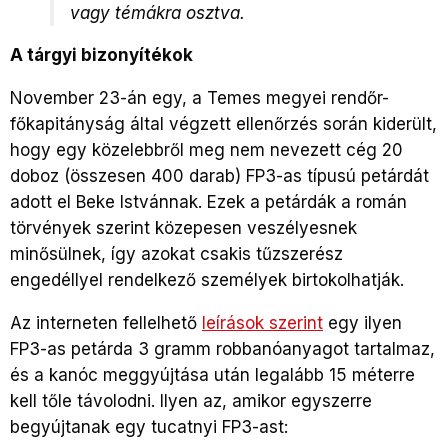
vagy témákra osztva.
A tárgyi bizonyítékok
November 23-án egy, a Temes megyei rendőr-
főkapitányság által végzett ellenőrzés során kiderült,
hogy egy közelebbről meg nem nevezett cég 20
doboz (összesen 400 darab) FP3-as típusú petárdát
adott el Beke Istvánnak. Ezek a petárdák a román
törvények szerint közepesen veszélyesnek
minősülnek, így azokat csakis tűzszerész
engedéllyel rendelkező személyek birtokolhatják.
Az interneten fellelhető
leírások szerint
egy ilyen
FP3-as petárda 3 gramm robbanóanyagot tartalmaz,
és a kanóc meggyújtása után legalább 15 méterre
kell tőle távolodni. Ilyen az, amikor egyszerre
begyújtanak egy tucatnyi FP3-ast: