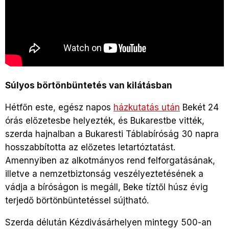
Súlyos börtönbüntetés van kilátásban
Hétfőn este, egész napos
házkutatás után
Bekét 24
órás előzetesbe helyezték, és Bukarestbe vitték,
szerda hajnalban a
Bukaresti Táblabíróság 30 napra
hosszabbította az előzetes letartóztatást.
Amennyiben az alkotmányos rend felforgatásának,
illetve a nemzetbiztonság veszélyeztetésének a
vádja a bíróságon is megáll, Beke tíztől húsz évig
terjedő börtönbüntetéssel sújtható.
Szerda délután Kézdivásárhelyen mintegy 500-an