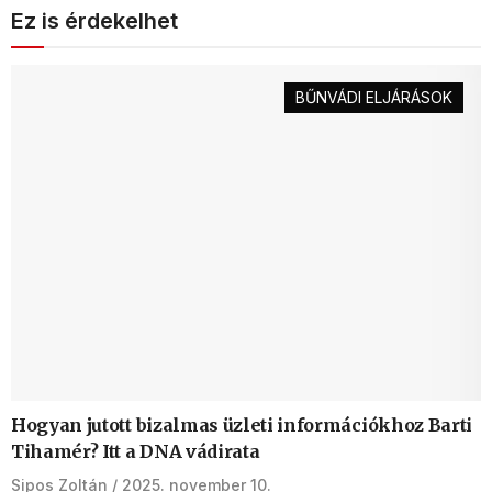
Ez is érdekelhet
BŰNVÁDI ELJÁRÁSOK
Hogyan jutott bizalmas üzleti információkhoz Barti
Tihamér? Itt a DNA vádirata
Sipos Zoltán
2025. november 10.