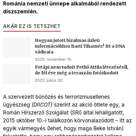
Románia nemzeti ünnepe alkalmából rendezett
díszszemlén.
AKÁR EZ IS TETSZHET
Hogyan jutott bizalmas üzleti
információkhoz Barti Tihamér? Itt a DNA
vádirata
2025. november 10.
Potápi nem tudott Pethő Attila létezéséről,
de fél éve még a teraszán fotózkodott
2022. július 20.
A szervezett bűnözés és terrorizmusellenes
ügyészség
(DIICOT)
szerint az akció ötlete egy, a
Román Hírszerző Szolgálat (SRI) által lehallgatott,
2015 október 10.-i találkozón körvonalazódott – itt az
egyik vármegyés (lehet, hogy maga Beke István)