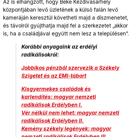
Az is elhangzott, hogy Beke Kézdivásárhely
központjában levő üzletének a külső falán levő
kameráján keresztül követheti majd a díszmenetet,
és távolról gyújthatja majd fel a szerkezetet „akkor
is, ha a családjával együtt nem lesz a településen”.
Korábbi anyagaink az erdélyi
radikálisokról:
Jobbikos pénzből szervezik a Székely
Szigetet és az EMI-tábort
Kisgyermekes családok és
karlendítés: magyar nemzeti
radikálisok Erdélyben I.
Vér nélkül nem lehet: magyar nemzeti
radikálisok Erdélyben II.
Kemény székely legények: magyar
nemzeti radikálisok Erdélyben III.