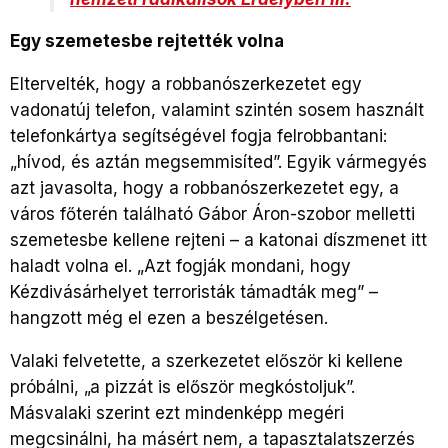
Egy szemetesbe rejtették volna
Eltervelték, hogy a robbanószerkezetet egy
vadonatúj telefon, valamint szintén sosem használt
telefonkártya segítségével fogja felrobbantani:
„hívod, és aztán megsemmisíted”. Egyik vármegyés
azt javasolta, hogy a robbanószerkezetet egy, a
város főterén található Gábor Áron-szobor melletti
szemetesbe kellene rejteni – a katonai díszmenet itt
haladt volna el. „Azt fogják mondani, hogy
Kézdivásárhelyet terroristák támadták meg” –
hangzott még el ezen a beszélgetésen.
Valaki felvetette, a szerkezetet először ki kellene
próbálni, „a pizzát is először megkóstoljuk”.
Másvalaki szerint ezt mindenképp megéri
megcsinálni, ha másért nem, a tapasztalatszerzés