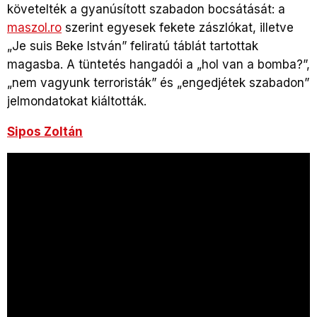
követelték a gyanúsított szabadon bocsátását: a
maszol.ro
szerint e
gyesek fekete zászlókat, illetve
„Je suis Beke István” feliratú táblát tartottak
magasba. A tüntetés hangadói a „hol van a bomba?”,
„nem vagyunk terroristák” és „engedjétek szabadon”
jelmondatokat kiáltották.
Sipos Zoltán