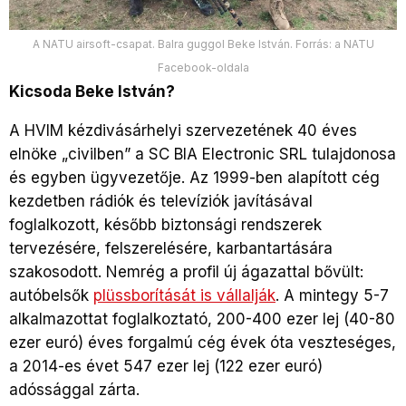
A NATU airsoft-csapat. Balra guggol Beke István. Forrás: a NATU
Facebook-oldala
Kicsoda Beke István?
A HVIM kézdivásárhelyi szervezetének 40 éves
elnöke „civilben” a SC BIA Electronic SRL tulajdonosa
és egyben ügyvezetője. Az 1999-ben alapított cég
kezdetben rádiók és televíziók javításával
foglalkozott, később biztonsági rendszerek
tervezésére, felszerelésére, karbantartására
szakosodott. Nemrég a profil új ágazattal bővült:
autóbelsők
plüssborítását is vállalják
. A mintegy 5-7
alkalmazottat foglalkoztató, 200-400 ezer lej (40-80
ezer euró) éves forgalmú cég évek óta veszteséges,
a 2014-es évet 547 ezer lej (122 ezer euró)
adóssággal zárta.