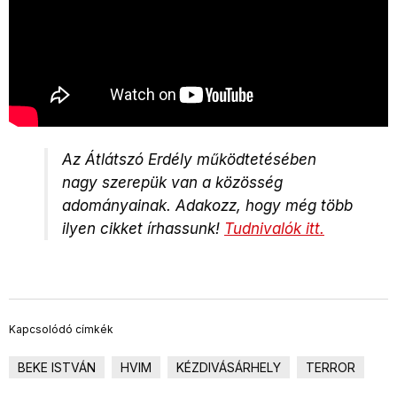
Az Átlátszó Erdély működtetésében
nagy szerepük van a közösség
adományainak.
Adakozz, hogy még több
ilyen cikket írhassunk!
Tudnivalók itt.
Kapcsolódó címkék
BEKE ISTVÁN
HVIM
KÉZDIVÁSÁRHELY
TERROR