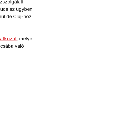
zszolgálati
 Luca az ügyben
ul de Cluj-hoz
atkozat
, melyet
ácsába való