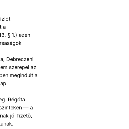
íziót
t a
3. § 1.) ezen
társaságok
ta, Debreczeni
nem szerepel az
gben megindult a
kap.
eg. Régóta
 szinteken — a
nak jól fizető,
tanak.