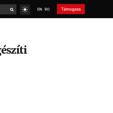
Támogass
EN
RO
észíti