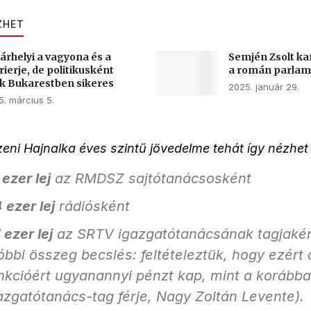
ZHET
árhelyi a vagyona és a
Semjén Zsolt kar
rierje, de politikusként
a román parla
k Bukarestben sikeres
2025. január 29.
. március 5.
eni Hajnalka éves szintű jövedelme tehát így nézhet k
 ezer lej
az RMDSZ sajtótanácsosként
 ezer lej
rádiósként
 ezer lej
az SRTV igazgatótanácsának tagjakén
óbbi összeg becslés: feltételeztük, hogy ezért 
nkcióért ugyanannyi pénzt kap, mint a korábba
azgatótanács-tag férje, Nagy Zoltán Levente).