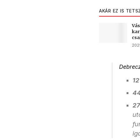
AKÁR EZ IS TETS
Vás
kar
csa
2025
Debrecz
12
44
27
ut
fu
ig