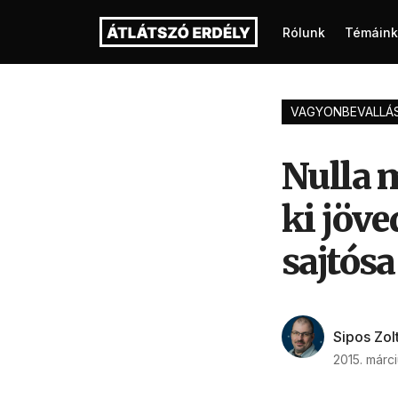
Rólunk
Témáink
VAGYONBEVALLÁ
Nulla 
ki jöv
sajtósa
Sipos Zol
2015. márci