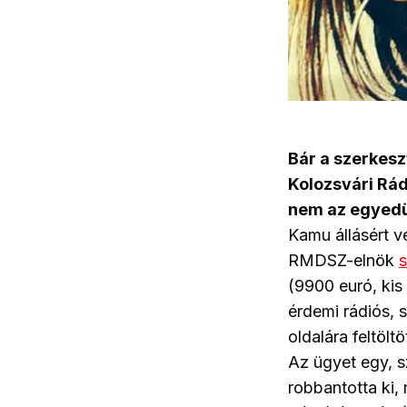
Bár a szerkesz
Kolozsvári Rád
nem az egyedül
Kamu állásért v
RMDSZ-elnök
s
(9900 euró, kis 
érdemi rádiós,
oldalára feltöltö
Az ügyet egy, s
robbantotta ki,