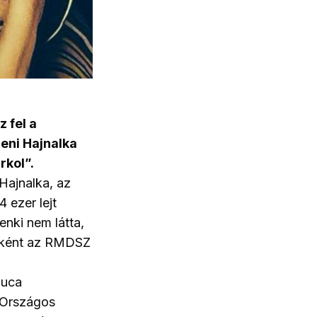
 fel a
zeni Hajnalka
rkol”.
 Hajnalka, az
 ezer lejt
enki nem látta,
ébként az RMDSZ
Luca
z Országos