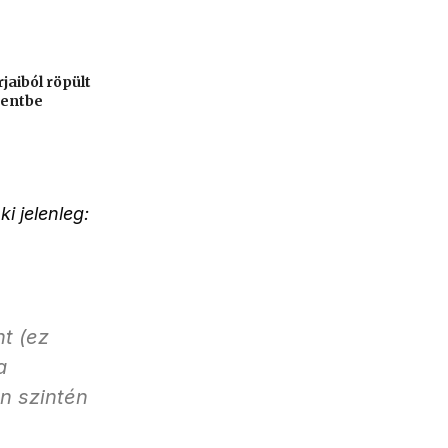
jaiból röpült
mentbe
i jelenleg:
t (ez
a
n szintén