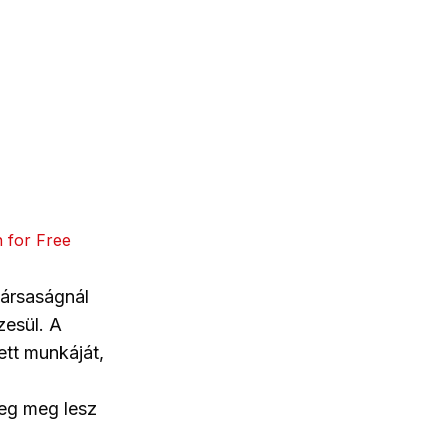
h for Free
társaságnál
zesül. A
tt munkáját,
leg meg lesz