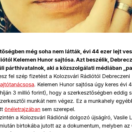
tőségben még soha nem látták, évi 44 ezer lejt vesz
iótól Kelemen Hunor sajtósa. Azt beszélik, Debrec
i párthivatalnok, aki a közszolgálati médiában „pa
esz fel szép fizetést a Kolozsvári Rádiótól Debreczeni
ajtótanácsosa
. Kelemen Hunor sajtósa úgy keres évi 44
híján 3 millió forint), hogy a szerkesztőségben eddig s
 szerkesztői munkát nem végez. Ez a munkahely egy
tt
önéletrajzában
sem szerepel.
zintén a Kolozsvári Rádiónál dolgozó újságíró, Vasile 
 miután birtokába jutott az a dokumentum, melyben a