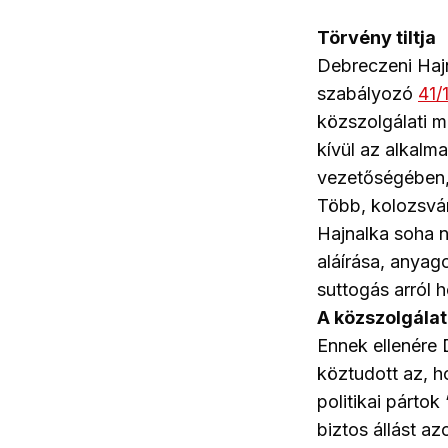
Törvény tiltja
Debreczeni Hajn
szabályozó
41/
közszolgálati m
kívül az alkalm
vezetőségében, 
Több, kolozsvár
Hajnalka soha n
aláírása, anyag
suttogás arról 
A közszolgálat
Ennek ellenére
köztudott az, h
politikai pártok
biztos állást a