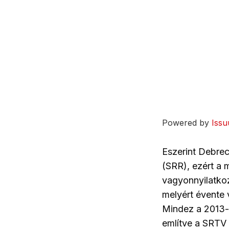
Powered by
Issu
Eszerint Debrec
(SRR), ezért a 
vagyonnyilatko
melyért évente v
Mindez a 2013-
említve a SRTV 