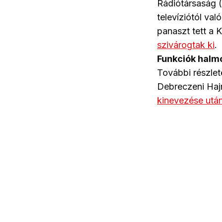
Rádiótársaság (
televíziótól v
panaszt tett a 
szivárogtak ki
.
Funkciók halm
További részlet
Debreczeni Haj
kinevezése utá