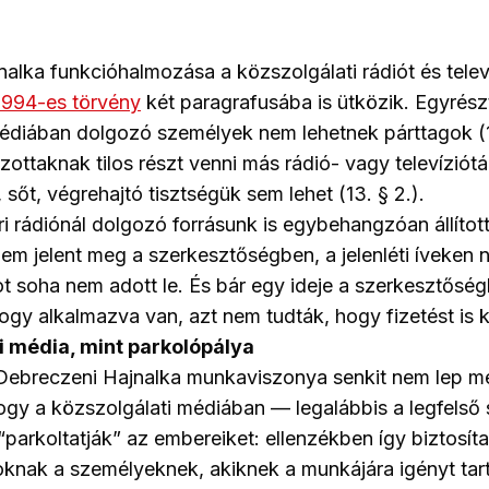
alka funkcióhalmozása a közszolgálati rádiót és telev
1994-es törvény
két paragrafusába is ütközik. Egyrész
édiában dolgozó személyek nem lehetnek párttagok (1
azottaknak tilos részt venni más rádió- vagy televízió
sőt, végrehajtó tisztségük sem lehet (13. § 2.).
i rádiónál dolgozó forrásunk is egybehangzóan állítot
em jelent meg a szerkesztőségben, a jelenléti íveken 
ot soha nem adott le. És bár egy ideje a szerkesztősé
hogy alkalmazva van, azt nem tudták, hogy fizetést is 
i média, mint parkolópálya
 Debreczeni Hajnalka munkaviszonya senkit nem lep m
ogy a közszolgálati médiában — legalábbis a legfelső
 “parkoltatják” az embereiket: ellenzékben így biztosíta
zoknak a személyeknek, akiknek a munkájára igényt tar