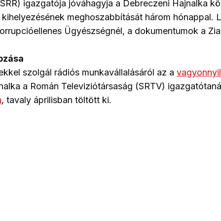
SRR) igazgatója jóváhagyja a Debreczeni Hajnalka kö
aló kihelyezésének meghoszabbítását három hónappal.
Korrupcióellenes Ügyészségnél, a dokumentumok a Ziar
ozása
ekkel szolgál rádiós munkavállalásáról az a
vagyonnyil
nalka a Román Televiziótársaság (SRTV) igazgatótan
n
, tavaly áprilisban töltött ki.