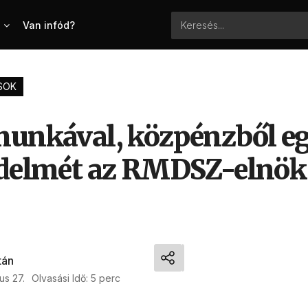
Van infód?
SOK
munkával, közpénzből eg
edelmét az RMDSZ-elnök
tán
us 27.
Olvasási Idő: 5 perc