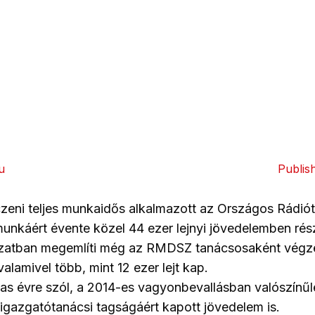
u
Publis
zeni teljes munkaidős alkalmazott az Országos Rádió
munkáért évente közel 44 ezer lejnyi jövedelemben rés
zatban megemlíti még az RMDSZ tanácsosaként végze
alamivel több, mint 12 ezer lejt kap.
as évre szól, a 2014-es vagyonbevallásban valószínű
igazgatótanácsi tagságáért kapott jövedelem is.