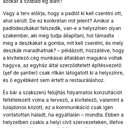
azokat a szabad ég alatt?
Vagy a terv előírja, hogy a padlót ki kell cserélni ott,
ahol sérült. De ez konkrétan mit jelent? Amikor a
padlódeszkákat felszedik, van-e a helyszínen olyan
szakember, aki meg tudja állapítani, hol támadta
meg a deszkákat a gomba, mit kell cserélni, és mely
deszkák maradhatnak? – példázott, hozzátéve, hogy
a kivitelező cég munkásai általában magukra voltak
hagyva, az egyház által szerződtetett építésvezető
(şef de şantier) csak ritkán látogatott ki a helyszínre,
és ő egyébként sem értett a restauráláshoz.
És bár a szakszerű felújítás folyamatos konzultációt
feltételezett volna a tervező, a kivitelező, valamint a
tulajdonos között, ez a kommunikáció csak igen
vontatottan haladt, ha egyáltalán – mondta. Ebben a
helyzetben csakis a helyi civil szervezeteken, illetve