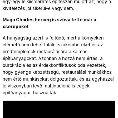
egy-egy lelkiismeretes építészen múlott az, hogy a
kivitelezés jól sikerül-e vagy sem.
Maga Charles herceg is szóvá tette már a
cserepeket
A hanyagság azért is feltűnő, mert a környéken
elérhető áron lehet találni szakembereket és az
erődtemplomok restaurálására alkalmas
építőanyagokat. Azonban a hozzá nem értés, a
bürokrácia és az érdekkonfliktusok oda vezettek,
hogy gyenge képzettségű, restaurálási munkákhoz
nem értő munkásokat dolgoztattak, és az egyházzal
jó viszonyban levő multinacionális cégek
építőanyagait használták.