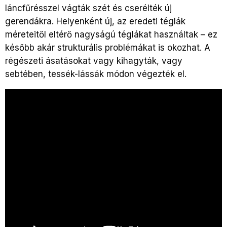
láncfűrésszel vágták szét és cserélték új
gerendákra. Helyenként új, az eredeti téglák
méreteitől eltérő nagyságú téglákat használtak – ez
később akár strukturális problémákat is okozhat. A
régészeti ásatásokat vagy kihagyták, vagy
sebtében, tessék-lássák módon végezték el.