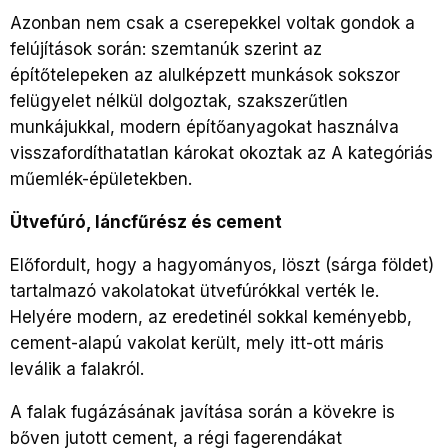
Azonban nem csak a cserepekkel voltak gondok a
felújítások során: szemtanúk szerint az
építőtelepeken az alulképzett munkások sokszor
felügyelet nélkül dolgoztak, szakszerűtlen
munkájukkal, modern építőanyagokat használva
visszafordíthatatlan károkat okoztak az A kategóriás
műemlék-épületekben.
Ütvefúró, láncfűrész és cement
Előfordult, hogy a hagyományos, löszt (sárga földet)
tartalmazó vakolatokat ütvefúrókkal verték le.
Helyére modern, az eredetinél sokkal keményebb,
cement-alapú vakolat került, mely itt-ott máris
leválik a falakról.
A falak fugázásának javítása során a kövekre is
bőven jutott cement, a régi fagerendákat