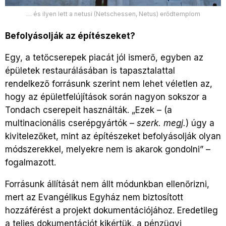
… és ilyen lett a netusi (Netschessen, Netus) erődtemplom
Befolyásolják az építészeket?
Egy, a tetőcserepek piacát jól ismerő, egyben az
épületek restaurálásában is tapasztalattal
rendelkező forrásunk szerint nem lehet véletlen az,
hogy az épületfelújítások során nagyon sokszor a
Tondach cserepeit használták. „Ezek – (a
multinacionális cserépgyártók –
szerk. megj.
) úgy a
kivitelezőket, mint az építészeket befolyásolják olyan
módszerekkel, melyekre nem is akarok gondolni” –
fogalmazott.
Forrásunk állítását nem állt módunkban ellenőrizni,
mert az Evangélikus Egyház nem biztosított
hozzáférést a projekt dokumentációjához. Eredetileg
a teljes dokumentációt kikértük, a pénzügyi