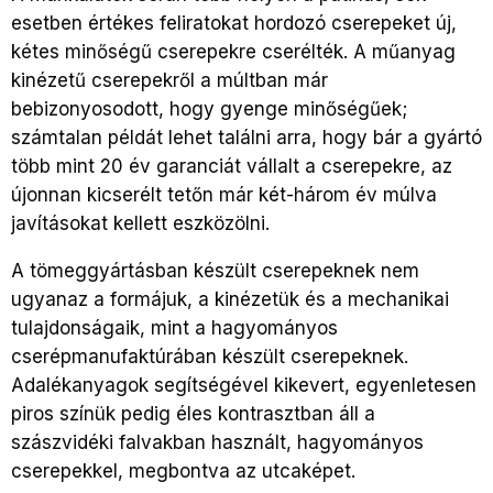
esetben értékes feliratokat hordozó cserepeket új,
kétes minőségű cserepekre cserélték. A műanyag
kinézetű cserepekről a múltban már
bebizonyosodott, hogy gyenge minőségűek;
számtalan példát lehet találni arra, hogy bár a gyártó
több mint 20 év garanciát vállalt a cserepekre, az
újonnan kicserélt tetőn már két-három év múlva
javításokat kellett eszközölni.
A tömeggyártásban készült cserepeknek nem
ugyanaz a formájuk, a kinézetük és a mechanikai
tulajdonságaik, mint a hagyományos
cserépmanufaktúrában készült cserepeknek.
Adalékanyagok segítségével kikevert, egyenletesen
piros színük pedig éles kontrasztban áll a
szászvidéki falvakban használt, hagyományos
cserepekkel, megbontva az utcaképet.