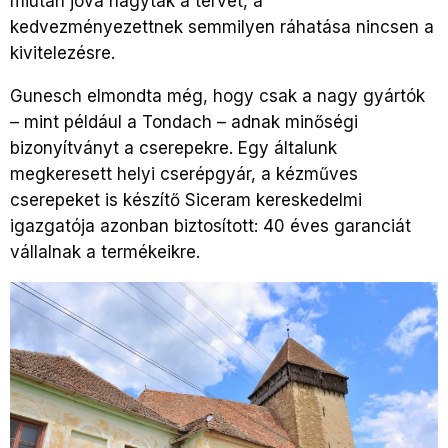
miután jóvá hagyták a tervet, a
kedvezményezettnek semmilyen ráhatása nincsen a
kivitelezésre.
Gunesch elmondta még, hogy csak a nagy gyártók
– mint például a Tondach – adnak minőségi
bizonyítványt a cserepekre. Egy általunk
megkeresett helyi cserépgyár, a kézműves
cserepeket is készítő Siceram kereskedelmi
igazgatója azonban biztosított: 40 éves garanciát
vállalnak a termékeikre.