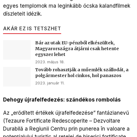
egyes templomok ma leginkább ócska kalandfilmek
díszleteit idézik.
AKÁR EZ IS TETSZHET
Bár az utak EU-pénzből elkészültek,
Magyarországra átjárni csak hetente
egyszer lehet
2023. május 18.
Tovább rohasztják a műemlék szállodát, a
polgármester hol cinkos, hol panaszos
2023. január 11.
Dehogy újrafelfedezés: szándékos rombolás
Az „erődített értékek újrafelfedezése” fantázianevű
(Tezaure Fortificate Redescoperite – Dezvoltare
Durabilă a Regiunii Centru prin punerea în valoare a
potenţialului turistic al reţelei de biserici fortificate