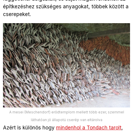
építkezéshez szükséges anyagokat, többek között a
cserepeket.
A mesei (Meschendorf) erődtemplom mellett több ezer, szemmel
láthatóan jó állapotú cserép van eltárolva
Azért is különös hogy
mindenhol a Tondach tarolt
,