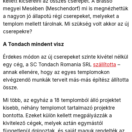
kellett kicserélni az összes cserepet. A Brassó
megyei Mesében (Meschendorf) mi is megnézhettük
a nagyon jó állapotú régi cserepeket, melyeket a
templom mellett tárolnak. Mi szükség volt akkor az új
cserepekre?
A Tondach mindent visz
Érdekes módon az új cserepeket szinte kivétel nélkül
egy cég, a SC Tondach Romania SRL
szállította
–
annak ellenére, hogy az egyes templomokon
elvégzendő munkák terveit más-más építész állította
össze.
Mi több, az egyház a 18 templomból álló projektet
kisebb, néhány templomot tartalmazó projektre
bontotta. Ezeket külön kellett megpályázzák a
kivitelező cégek, melyek aztán egymástól
függetlenül dolgoztak, és saját maguk rendelték az