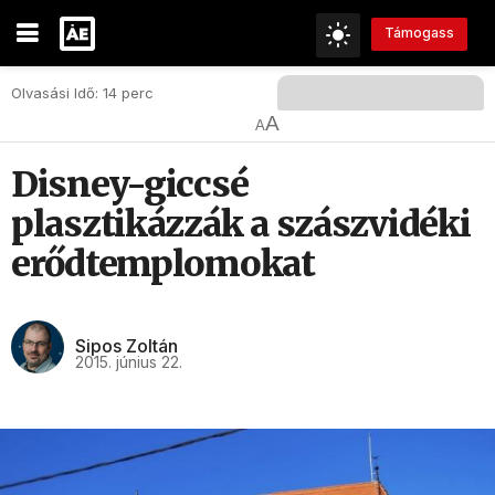
Támogass
Olvasási Idő: 14 perc
A
A
Disney-giccsé
plasztikázzák a szászvidéki
erődtemplomokat
Sipos Zoltán
2015. június 22.