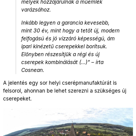
melyek hozzájárulnak a műemlék
varázsához.
Inkább legyen a garancia kevesebb,
mint 30 év, mint hogy a tetőt új, modern
felfogású és jó vízzáró képességú, ám
ipari kinézetű cserepekkel borítsuk.
Előnyben részesítjük a régi és új
cserepek kombinálását (…)” – írta
Cosnean.
A jelentés egy sor helyi cserépmanufaktúrát is
felsorol, ahonnan be lehet szerezni a szükséges új
cserepeket.