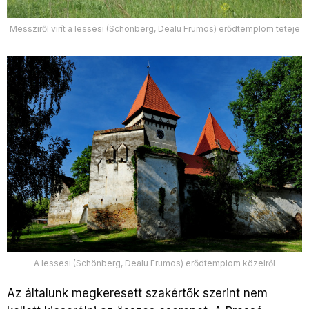
Messziről virít a lessesi (Schönberg, Dealu Frumos) erődtemplom teteje
A lessesi (Schönberg, Dealu Frumos) erődtemplom közelről
Az általunk megkeresett szakértők szerint nem