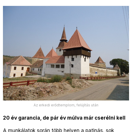
Az erkedi erődtemplom, felújítás után
20 év garancia, de pár év múlva már cserélni kell
A munkálatok során több helyen a patinás, sok