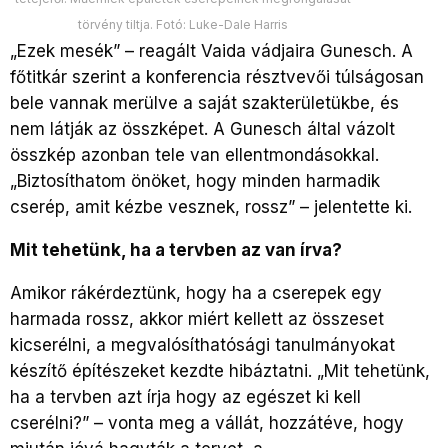
törvény tiltja. Fotó: Luke-Dale Harris
„
Ezek mesék” – reagált Vaida vádjaira Gunesch. A
főtitkár szerint a konferencia résztvevői túlságosan
bele vannak merülve a saját szakterületükbe, és
nem látják az összképet. A Gunesch által vázolt
összkép azonban tele van ellentmondásokkal.
„Biztosíthatom önöket, hogy minden harmadik
cserép, amit kézbe vesznek, rossz” – jelentette ki.
Mit tehetünk, ha a tervben az van írva?
Amikor rákérdeztünk, hogy ha a cserepek egy
harmada rossz, akkor miért kellett az összeset
kicserélni, a megvalósíthatósági tanulmányokat
készítő építészeket kezdte hibáztatni. „Mit tehetünk,
ha a tervben azt írja hogy az egészet ki kell
cserélni?” – vonta meg a vállát, hozzátéve, hogy