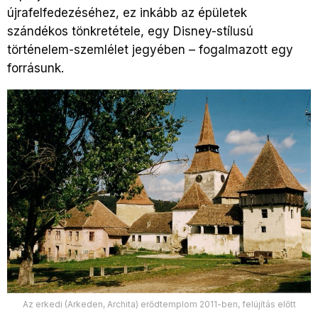
újrafelfedezéséhez, ez inkább az épületek
szándékos tönkretétele, egy Disney-stílusú
történelem-szemlélet jegyében – fogalmazott egy
forrásunk.
Az erkedi (Arkeden, Archita) erődtemplom 2011-ben, felújítás előtt