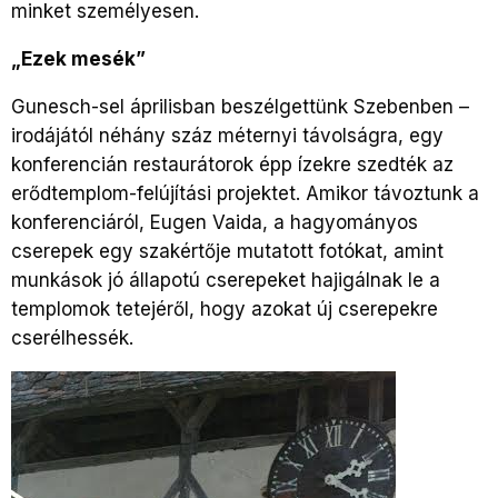
minket személyesen.
„
Ezek mesék”
Gunesch-sel áprilisban beszélgettünk Szebenben –
irodájától néhány száz méternyi távolságra, egy
konferencián restaurátorok épp ízekre szedték az
erődtemplom-felújítási projektet. Amikor távoztunk a
konferenciáról, Eugen Vaida, a hagyományos
cserepek egy szakértője mutatott fotókat, amint
munkások jó állapotú cserepeket hajigálnak le a
templomok tetejéről, hogy azokat új cserepekre
cserélhessék.