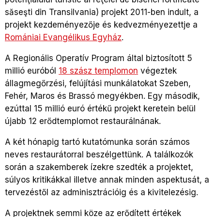
săseşti din Transilvania) projekt 2011-ben indult, a
projekt kezdeményezője és kedvezményezettje a
Romániai Evangélikus Egyház
.
A Regionális Operatív Program által biztosított 5
millió euróból
18 szász templomon
végeztek
állagmegőrzési, felújítási munkálatokat Szeben,
Fehér, Maros és Brassó megyékben. Egy második,
ezúttal 15 millió euró értékű projekt keretein belül
újabb 12 erődtemplomot restaurálnának.
A két hónapig tartó kutatómunka során számos
neves restaurátorral beszélgettünk. A találkozók
során a szakemberek ízekre szedték a projektet,
súlyos kritikákkal illetve annak minden aspektusát, a
tervezéstől az adminisztrációig és a kivitelezésig.
A projektnek semmi köze az erődített értékek