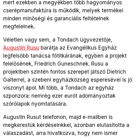
mert ezekben a megyékben több hagyományos
cserépmanufaktúra is működik, melyek termékei
minden minőségi és garanciális feltételnek
megfelelnek.
Véletlen vagy sem, a Tondach ügyvezetője,
Augustin Rusu
barátja az Evangélikus Egyház
legfelsőbb tanácsa főtitkárának, egyben a projekt
felelősének, Friedrich Guneschnek. Rusu a
projektben szintén fontos szerepet játszó Dietrich
Galterrel, a szebeni egyházközség esperesével is jó
viszonyt ápol. Mi több, a Tondach az egyház
szponzora: nemrég ezer eurót adományoztak
szórólapok nyomtatására.
Augustin Rusut telefonon, majd e-mailben is
megkerestük kérdéseinkkel, azonban elutasította a
válaszadást, arra hivatkozva, hogy nem ismer