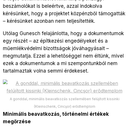
beszámolókat is beleértve, azzal indokolva
kérésünket, hogy a projektet közpénzből támogatták
– kérésünket azonban nem teljesítették.
Utólag Gunesch felajánlotta, hogy a dokumentumok
egy részét – az építkezési engedélyeket és a
műemlékvédelmi bizottságok jóváhagyásait –
megmutatja. Ezzel a lehetőséggel nem éltünk, mivel
ezek a dokumentumok a mi szempontunkból nem
tartalmaztak volna semmi érdekeset.
A gonddal, minimális beavatkozás szellemében felújított kissinki
(Kleinschenk, Cincşor) erődtemplom
Minimális beavatkozás, történelmi értékek
megőrzése