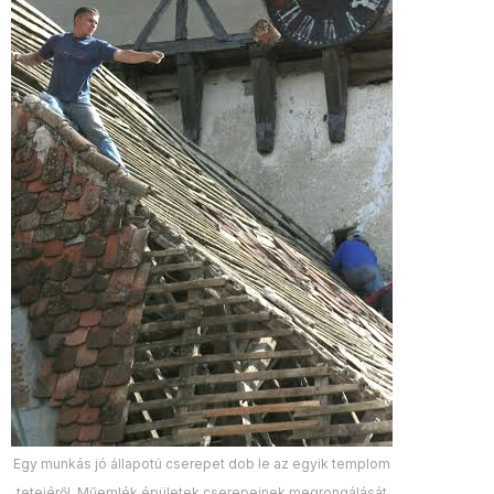
Egy munkás jó állapotú cserepet dob le az egyik templom
tetejéről. Műemlék épületek cserepeinek megrongálását