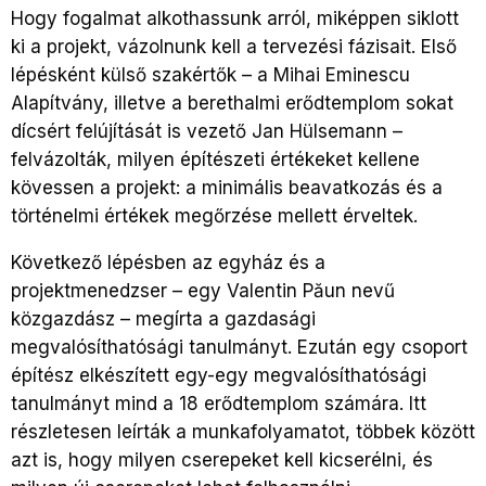
Hogy fogalmat alkothassunk arról, miképpen siklott
ki a projekt, vázolnunk kell a tervezési fázisait. Első
lépésként külső szakértők – a Mihai Eminescu
Alapítvány, illetve a berethalmi erődtemplom sokat
dícsért felújítását is vezető Jan Hülsemann –
felvázolták, milyen építészeti értékeket kellene
kövessen a projekt: a minimális beavatkozás és a
történelmi értékek megőrzése mellett érveltek.
Következő lépésben az egyház és a
projektmenedzser – egy Valentin Păun nevű
közgazdász – megírta a gazdasági
megvalósíthatósági tanulmányt. Ezután egy csoport
építész elkészített egy-egy megvalósíthatósági
tanulmányt mind a 18 erődtemplom számára. Itt
részletesen leírták a munkafolyamatot, többek között
azt is, hogy milyen cserepeket kell kicserélni, és