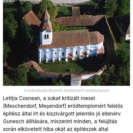
A szászbudai (Bunesti, Bodendorf) erődtemplom
Letiţia Cosnean, a sokat kritizált mesei
(Meschendorf, Meşendorf) erődtemplomért felelős
építész által írt és kiszivárgott jelentés jó ellenérv
Gunesch állítására, miszerint minden, a felújítás
során elkövetett hiba okát az építészek által