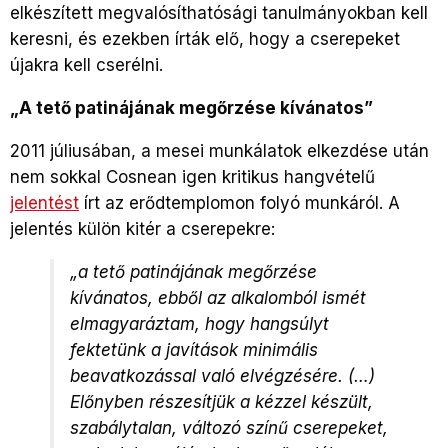
elkészített megvalósíthatósági tanulmányokban kell
keresni, és ezekben írták elő, hogy a cserepeket
újakra kell cserélni.
„
A tető patinájának megőrzése kívánatos”
2011 júliusában, a mesei munkálatok elkezdése után
nem sokkal Cosnean igen kritikus hangvételű
jelentést
írt az erődtemplomon folyó munkáról. A
jelentés külön kitér a cserepekre:
„a tető patinájának megőrzése
kívánatos, ebből az alkalomból ismét
elmagyaráztam, hogy hangsúlyt
fektetünk a javítások minimális
beavatkozással való elvégzésére. (…)
Előnyben részesítjük a kézzel készült,
szabálytalan, változó színű cserepeket,