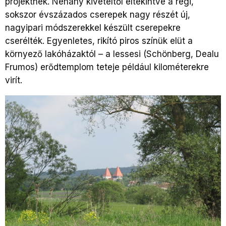
projektnek. Néhány kivételtől eltekintve a régi,
sokszor évszázados cserepek nagy részét új,
nagyipari módszerekkel készült cserepekre
cserélték. Egyenletes, rikító piros színük elüt a
környező lakóházaktól – a lessesi (Schönberg, Dealu
Frumos) erődtemplom teteje például kilométerekre
virít.